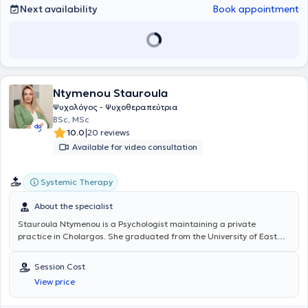
Next availability
Book appointment
Ntymenou Stauroula
Ψυχολόγος - Ψυχοθεραπεύτρια
BSc, MSc
|
10.0
20 reviews
Available for video consultation
Systemic Therapy
About the specialist
Stauroula Ntymenou
is a Psychologist maintaining a private
practice in Cholargos. She graduated from the University of East
London and completed her postgraduate studies at the same
university with a Master of Science in Clinical and Community
Session Cost
Psychology. She specializes in Systemic - Family Psychotherapy at
View price
the "Logo Psychis" Training and Research Institute, which offers an
enriched form of systemic therapy based on the SANE model