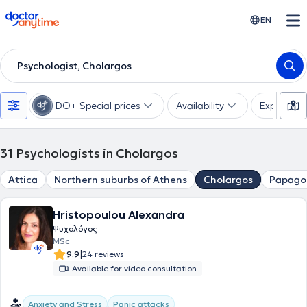
doctoranytime
EN
Psychologist, Cholargos
DO+ Special prices
Availability
Expertise
31
Psychologists in Cholargos
Attica
Northern suburbs of Athens
Cholargos
Papago
Hristopoulou Alexandra
Ψυχολόγος
MSc
|
9.9
24 reviews
Available for video consultation
Anxiety and Stress
Panic attacks