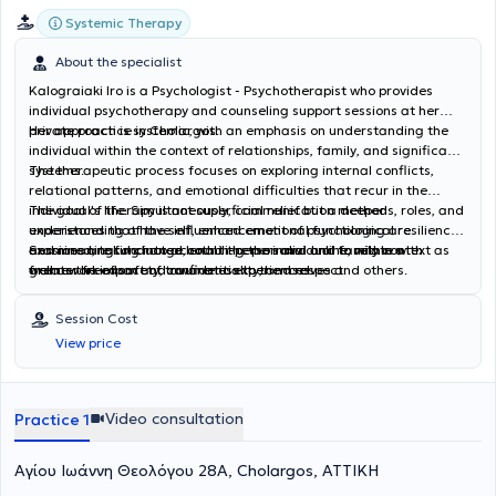
Systemic Therapy
About the specialist
Kalograiaki Iro is a Psychologist - Psychotherapist who provides
individual psychotherapy and counseling support sessions at her
private practice in Cholargos.
Her approach is systemic, with an emphasis on understanding the
individual within the context of relationships, family, and significant
systems.
The therapeutic process focuses on exploring internal conflicts,
relational patterns, and emotional difficulties that recur in the
individual's life. Simultaneously, communication methods, roles, and
The goal of therapy is not superficial relief but a deeper
experiences that have influenced emotional functioning are
understanding of the self, enhancement of psychological resilience,
examined, taking into account the personal and family context as
and meaningful change, enabling the individual to relate with
Sessions are conducted both in-person and online, within a
well as the impact of traumatic experiences.
greater freedom and awareness to themselves and others.
framework of safety, confidentiality, and respect.
Session Cost
View price
Video consultation
Practice 1
Αγίου Ιωάννη Θεολόγου 28Α, Cholargos, ΑΤΤΙΚΗ