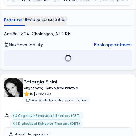
των Ενόπλων Δυνάμεων με πολυετής εμπειρία, η οποία της
κοινωνικό επίπεδο.
προσέφερε βαθιά κατανόηση της ανθρώπινης συμπεριφοράς, του
εργασιακού στρες και της ψυχικής ανθεκτικότητας—στοιχεία που
Video consultation
Practice 1
εμπλουτίζουν την θεραπευτική της προσέγγιση.
Αετιδέων 24, Cholargos, ΑΤΤΙΚΗ
Next availability
Book appointment
Patargia Eirini
Ψυχολόγος - Ψυχοθεραπεύτρια
|
10
4 reviews
Available for video consultation
Cognitive Behavioral Therapy (CBT)
Dialectical Behavior Therapy (DBT)
About the specialist