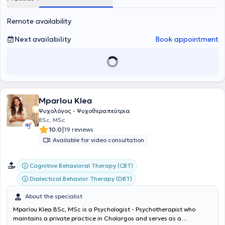
participated in national and international conferences with
scientific presentations and experiential workshops. Furthermore,
Remote availability
she holds a diploma in Music Therapy with a focus on infancy and
early childhood. She has worked in Psychotherapy Centers as a
psychologist and psychotherapist and at Metropolitan College as a
Next availability
Book appointment
supervisor of thesis projects and as a lecturer in Psychobiology and
Cognitive Psychology.
Mparlou Klea
Ψυχολόγος - Ψυχοθεραπεύτρια
BSc, MSc
|
10.0
19 reviews
Available for video consultation
Cognitive Behavioral Therapy (CBT)
Dialectical Behavior Therapy (DBT)
About the specialist
Mparlou Klea BSc, MSc is a Psychologist - Psychotherapist who
maintains a private practice in Cholargos and serves as a