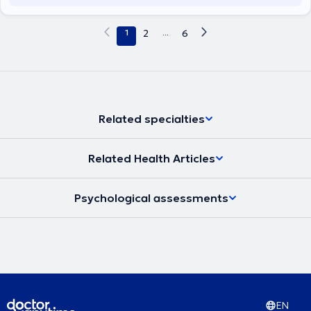
1
2
...
6
Related specialties
Related Health Articles
Psychological assessments
EN