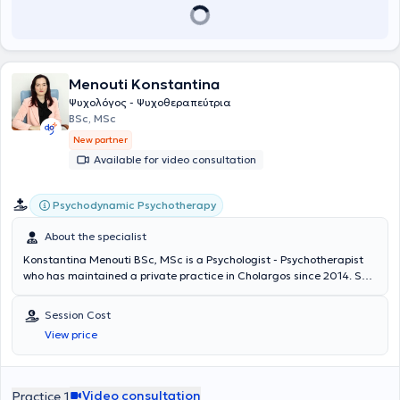
and online), with respect for the uniqueness and pace of each
person.
Menouti Konstantina
Ψυχολόγος - Ψυχοθεραπεύτρια
BSc, MSc
New partner
Available for video consultation
Psychodynamic Psychotherapy
About the specialist
Konstantina Menouti BSc, MSc is a Psychologist - Psychotherapist
who has maintained a private practice in Cholargos since 2014. She
is a graduate of the Department of Psychology at the National and
Kapodistrian University of Athens and has completed the “MSc in
Session Cost
Music, Mind and Brain” and “MSc in Cognitive Neuroscience and
View price
Neuropsychology” programs at Goldsmiths and Birkbeck, University
of London, respectively. Additionally, she has been trained in
Psychodynamic Psychotherapy and Community Psychotherapy for
children and adults in both individual and group settings and has
Video consultation
Practice 1