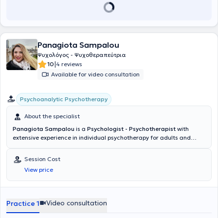
Panagiota Sampalou
Ψυχολόγος - Ψυχοθεραπεύτρια
|
10
4 reviews
Available for video consultation
Psychoanalytic Psychotherapy
About the specialist
Panagiota Sampalou
is a
Psychologist - Psychotherapist
with
extensive experience in individual psychotherapy for adults and
young adults, maintaining a private practice in Cholargos. She has
been active in the field since 2014, concurrently engaging in
Session Cost
academic teaching and participating in Psychoanalytic and
View price
Psychotherapeutic programs. She holds a degree in Psychology
from the National and Kapodistrian University of Athens. She
possesses a professional psychologist license valid throughout the
country issued by the General Directorate of Public Health and
Video consultation
Practice 1
Social Welfare. She teaches "Psychodynamic Models" and
"Psychodynamic Developmental Theories" at the Greek Center for