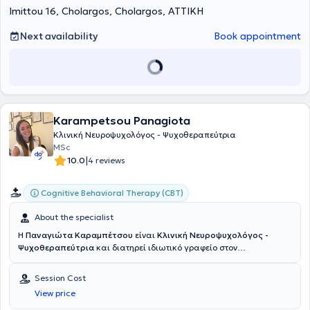
Imittou 16, Cholargos, Cholargos, ΑΤΤΙΚΗ
Training – Psychotherapy through Arts. She specializes in Relational
Psychoanalytic Psychotherapy as well as classical Psychoanalytic
thought and practice. She has participated as a speaker at
Next availability
Book appointment
conferences and workshops.
Karampetsou Panagiota
Κλινική Νευροψυχολόγος - Ψυχοθεραπεύτρια
MSc
|
10.0
4 reviews
Cognitive Behavioral Therapy (CBT)
About the specialist
Η
Παναγιώτα Καραμπέτσου
είναι
Κλινική Νευροψυχολόγος -
Ψυχοθεραπεύτρια
και διατηρεί ιδιωτικό γραφείο στον
Χολαργό.Είναι απόφοιτη Ψυχολογίας του Τμήματος Ψυχολογίας του
Εθνικού και Καποδιστριακού Πανεπιστημίου Αθηνών (ΕΚΠΑ) και
Session Cost
κατέχει Μεταπτυχιακό τίτλο (MSc) στην
Κλινική Νευροψυχολογία
View price
του τμήματος Ιατρικής Σχολής του Εθνικού και Καποδιστριακού
Πανεπιστημίου Αθηνών (ΕΚΠΑ) σε συνεργασία με το Montreal