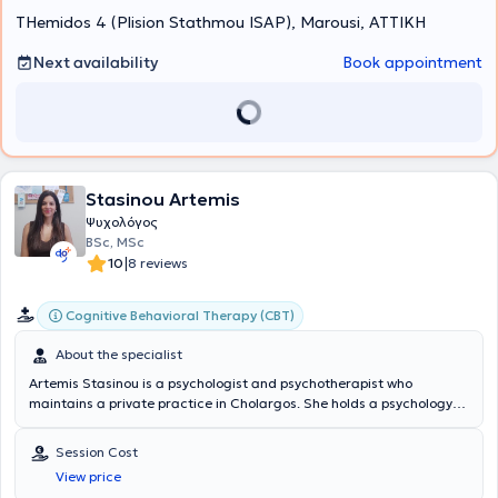
THemidos 4 (Plision Stathmou ISAP), Marousi, ΑΤΤΙΚΗ
Next availability
Book appointment
Stasinou Artemis
Ψυχολόγος
BSc, MSc
|
10
8 reviews
Cognitive Behavioral Therapy (CBT)
About the specialist
Artemis Stasinou is a psychologist and psychotherapist who
maintains a private practice in Cholargos. She holds a psychology
degree, which is her second degree, from the University of East
London (UK) and a master's degree in "Health Promotion and
Session Cost
Education" from the Medical School of Athens (NKUA). Furthermore,
View price
she has received further training in the Cognitive Behavioral