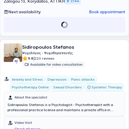
according to Erickson. The professionals of the Center are Suridi
Zalogou 13, Korydallos, ΑΤΤΙΚΗ
2,1 km
Maria, Manesi Sophia, Kouroupaki Dimitra, and Teisanou Katerina.
Next availability
Book appointment
Sidiropoulos Stefanos
Ψυχολόγος - Ψυχοθεραπευτής
|
9.8
220 reviews
Available for video consultation
Anxiety and Stress
Depression
Panic attacks
Systemic Therapy
Psychotherapy Online
Sexual Disorders
About the specialist
Sidiropoulos Stefanos is a Psychologist - Psychotherapist with a
professional practice license and maintains a private office in
Kallithea, the city where he was born and raised. He holds a degree
in Psychology from Panteion University and practices psychotherapy
Video Visit
within the framework of the Systemic approach with individuals,
Check all prices