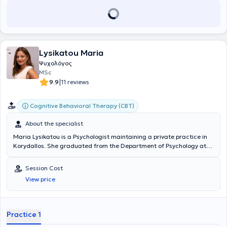
Lysikatou Maria
Ψυχολόγος
MSc
|
9.9
11 reviews
Cognitive Behavioral Therapy (CBT)
About the specialist
Maria Lysikatou is a Psychologist maintaining a private practice in
Korydallos. She graduated from the Department of Psychology at
the National and Kapodistrian University of Athens and holds a
master's degree in Educational Psychology from Neapolis University
Session Cost
Pafos. She has been trained in Cognitive Behavioral Therapy,
View price
Anxiety, Depression, and Personality Disorders Management at the
Beck Institute, and in Family Therapy at the University of the
Aegean. In 2023, she completed the annual seminar "Clinical
Psychopathology - Panagiotis Oulis." Since 2021, she has been
Practice 1
undergoing training in Cognitive Psychotherapy at the Research