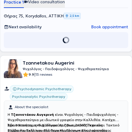
Video consultation
Practice 1
conducts parent counseling sessions. Sessions are held either in
person or online.
Θήρας 75, Korydallos, ΑΤΤΙΚΗ
2,5 km
Next availability
Book appointment
Tzannetakou Augerini
Ψυχολόγος - Παιδοψυχολόγος - Ψυχοθεραπεύτρια
|
9.9
13 reviews
Psychodynamic Psychotherapy
Psychoanalytic Psychotherapy
About the specialist
Η
Τζαννετάκου Αυγερινή
είναι Ψυχολόγος - Παιδοψυχολόγος -
Ψυχοθεραπεύτρια με ιδιωτικό γραφείο στην Καλλιθέα. Κατέχει
Άδεια Ασκήσεως Ψυχολόγου (Αρ.Πρωτ. 243931) και είναι Τακτικό
Έχει Μεταπτυχιακό Δίπλωμα στις Βιωματικές Τεχνικές
Μέλος του Συλλόγου Ελλήνων Ψυχολόγων. Είναι αριστούχος
Συμβουλευτικής και στις Τεχνικές Προσωπικής Ανάπτυξης