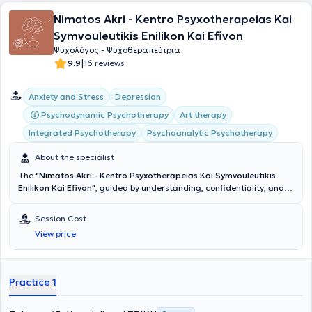
Nimatos Akri - Kentro Psyxotherapeias Kai
Symvouleutikis Enilikon Kai Efivon
Ψυχολόγος - Ψυχοθεραπεύτρια
|
9.9
16 reviews
Anxiety and Stress
Depression
Psychodynamic Psychotherapy
Art therapy
Integrated Psychotherapy
Psychoanalytic Psychotherapy
About the specialist
The
"Nimatos Akri - Kentro Psyxotherapeias Kai Symvouleutikis
Enilikon Kai Efivon"
, guided by understanding, confidentiality, and
respect for your needs, provides individual and group psychotherapy
and counseling services for adults and adolescents aged 14 and
Session Cost
over. Additionally, psychometric testing is available, including
View price
personality tests (MMPI-II, Rorschach, CAT), autism screening tests
(AQ test), anxiety screening tests (STAI), and depression screening
tests (BDI-2). The center is staffed by graduate Psychologists -
Psychotherapists with ongoing training and specialized expertise in
Practice 1
therapeutic approaches such as cognitive-behavioral,
psychodynamic/psychoanalytic, integrative, and clinical hypnosis