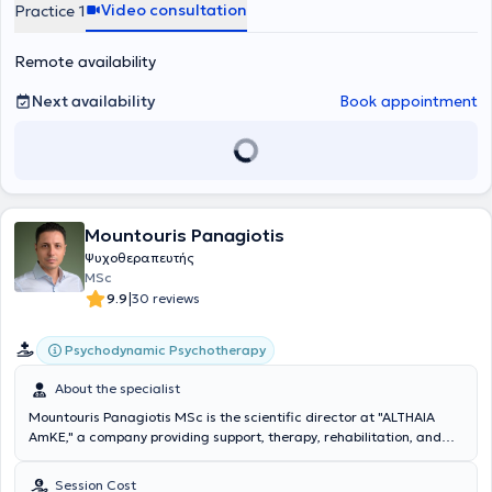
Video consultation
Practice 1
Remote availability
Next availability
Book appointment
Mountouris Panagiotis
Ψυχοθεραπευτής
MSc
|
9.9
30 reviews
Psychodynamic Psychotherapy
About the specialist
Mountouris Panagiotis MSc is the scientific director at "ALTHAIA
AmKE," a company providing support, therapy, rehabilitation, and
promotion of psychosocial health within the psychiatric reform
program "PSYHARGOS." He also works privately, offering services
Session Cost