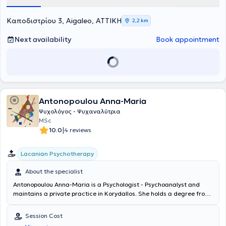
Καποδιστρίου 3, Aigaleo, ΑΤΤΙΚΗ
2,2 km
Next availability
Book appointment
Antonopoulou Anna-Maria
Ψυχολόγος - Ψυχαναλύτρια
MSc
|
10.0
4 reviews
Lacanian Psychotherapy
About the specialist
Antonopoulou Anna-Maria
is a Psychologist - Psychoanalyst and
maintains a private practice in Korydallos. She holds a degree from
the Department of Psychology at Panteion University of Social and
Political Sciences and a postgraduate degree from the Medical
Session Cost
School of the National and Kapodistrian University of Athens. Since