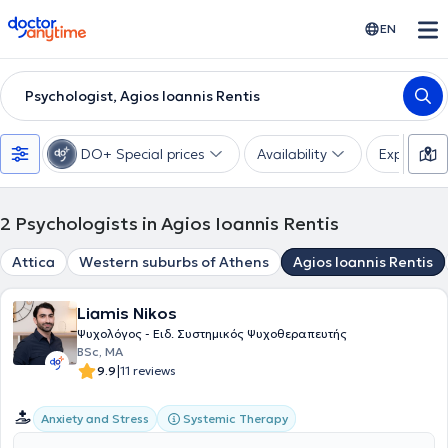
doctoranytime
EN
Psychologist, Agios Ioannis Rentis
DO+ Special prices
Availability
Expertise
2
Psychologists in Agios Ioannis Rentis
Attica
Western suburbs of Athens
Agios Ioannis Rentis
Liamis Nikos
Ψυχολόγος - Ειδ. Συστημικός Ψυχοθεραπευτής
BSc, MA
|
9.9
11 reviews
Systemic Therapy
Anxiety and Stress