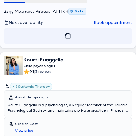
25ης Μαρτίου, Piraeus, ΑΤΤΙΚΗ
0,7 km
Next availability
Book appointment
Kourti Euaggelia
Child psychologist
|
9.1
3 reviews
Systemic Therapy
About the specialist
Kourti Euaggelia is a psychologist, a Regular Member of the Hellenic
Psychological Society, and maintains a private practice in Piraeus.
She studied Psychology at the National and Kapodistrian University
of Athens and attended the Clinical Psychopathology program at
Session Cost
the Research University Institute of Mental Health Hygiene of
View price
Aiginiteio Hospital. She holds a postgraduate degree in Special