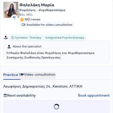
personal “journey,” helping them explore thoughts and emotions and
Φαλελάκη Μαρία
gain a deeper understanding of themselves and others.
Ψυχολόγος - Ψυχοθεραπεύτρια
BSc, MSc
|
10
1 review
Available for video consultation
Systemic Therapy
Integrated Psychotherapy
About the specialist
Η Μαρία Φαλελάκη είναι Ψυχολόγος και Ψυχοθεραπεύτρια
Συστημικής Συνθετικής Προσέγγισης.
Video consultation
Practice 1
Λεωφόρος Δημοκρατίας 24, Keratsini, ΑΤΤΙΚΗ
Next availability
Book appointment