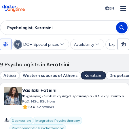
doctoranytime
EN
Psychologist, Keratsini
DO+ Special prices
Availability
Expertise
9
Psychologists in Keratsini
Attica
Western suburbs of Athens
Keratsini
Drapetso
Vasilaki Foteini
Ψυχολόγος - Συνθετική Ψυχοθεραπεύτρια - Κλινική Επόπτρια
PgD, MSc, BSc Hons
|
10.0
42 reviews
Integrated Psychotherapy
Depression
Psychoanalytic Psychotherapy