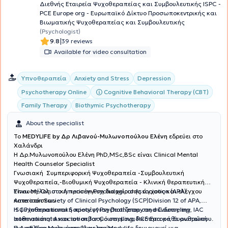
Διεθνής Εταιρεία Ψυχοθεραπείας και Συμβουλευτικής ISPC -
PCE Europe org - Ευρωπαϊκό Δίκτυο Προσωποκεντρικής και
Βιωματικής Ψυχοθεραπείας και Συμβουλευτικής
(Psychologist)
|
9.8
39 reviews
Available for video consultation
Υπνοθεραπεία
Anxiety and Stress
Depression
Cognitive Behavioral Therapy (CBT)
Psychotherapy Online
Family Therapy
Biothymic Psychotherapy
About the specialist
To
MEDYLIFE by Δρ Λιβανού-Μυλωνοπούλου Ελένη
εδρεύει στο
Χαλάνδρι
H Δρ.Μυλωνοπούλου Ελένη PhD,MSc,BSc είναι Clinical Mental
Health Counselor Specialist
Γνωσιακή Συμπεριφορική Ψυχοθεραπεία -Συμβουλευτική
Ψυχοθεραπεία,-Βιοθυμική Ψυχοθεραπεία - Κλινική θεραπευτική
Ύπνωση-Ολιστική προσέγγιση διαχείρισης άγχους και ελέγχου
Είναι Μέλος στο American Psychological Association (APA),
καταστάσεων
American Society of Clinical Psychology (SCP)Division 12 of APA,
ISCP International Society of Psychotherapy and Counseling, IAC
Η ψυχοθεραπευτική προσέγγιση βασίζεται στη σύνδεση, την
International Association for Counselling, PCE Europe, Ευρωπαϊκή
αυθεντικότητα και τον σεβασμό στη μοναδικότητα κάθε ανθρώπου.
Ένωση Εφαρμοσμένης Ψυχολογίας
Η Δρ Ελένη Μυλωνοπούλου στο Medylife δημιουργεί μια