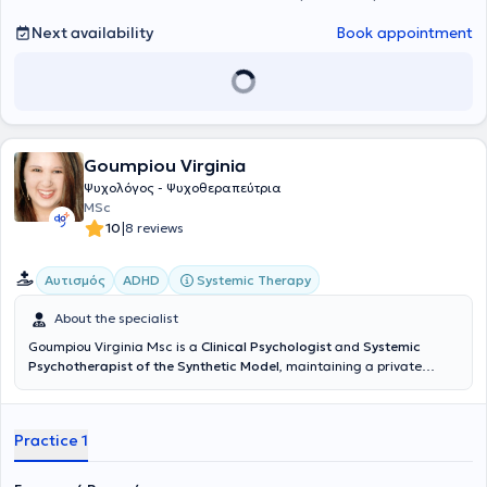
Next availability
Book appointment
Goumpiou Virginia
Ψυχολόγος - Ψυχοθεραπεύτρια
MSc
|
10
8 reviews
Systemic Therapy
Αυτισμός
ADHD
About the specialist
Goumpiou Virginia Msc is a
Clinical Psychologist
and
Systemic
Psychotherapist of the Synthetic Model
, maintaining a private
practice in Keratsini. She holds a degree in
Psychology
from the
Metropolitan College and subsequently completed a Master's
degree in Clinical and Community Psychology at the Metropolitan
Practice 1
College. Her private practice offers individual, family, couples
counseling, and group therapy sessions. Additionally, the specialist
is a
court-appointed expert
and
specialist consultant
, providing