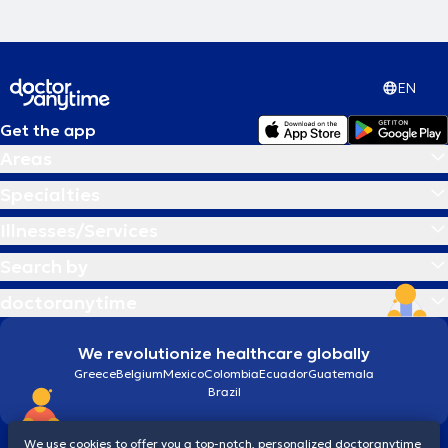
EN
Get the app
Areas
Specialties
Illnesses/Services
Search by
doctoranytime
We revolutionize healthcare globally
Greece
Belgium
Mexico
Colombia
Ecuador
Guatemala
Brazil
We use cookies to offer you a top-notch, personalized doctoranytime