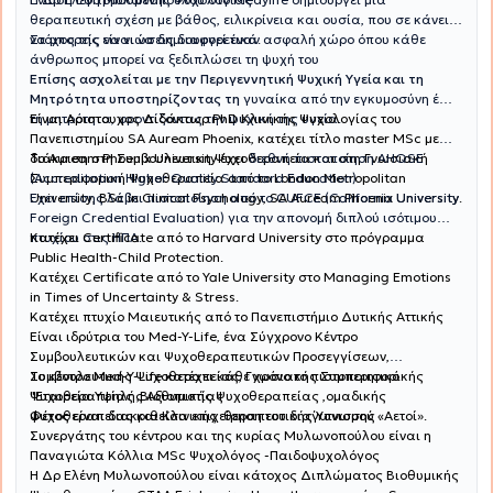
θεραπευτική σχέση με βάθος, ειλικρίνεια και ουσία, που σε κάνει
να μπορείς να νιώσεις διαφορετικά.
Στόχος της είναι να δημιουργεί έναν ασφαλή χώρο όπου κάθε
άνθρωπος μπορεί να ξεδιπλώσει τη ψυχή του
Επίσης ασχολείται με την Περιγεννητική Ψυχική Υγεία και τη
Μητρότητα υποστηρίζοντας τη
γυναίκα από την εγκυμοσύνη έως
Είναι Αριστουχος Διδάκτωρ PhD Κλινικής Ψυχολογίας του
τη μητρότητα, φροντίζοντας την ψυχική της υγεία.
Πανεπιστημίου SA Auream Phoenix, κατέχει τίτλο master MSc με
διάκριση στη Συμβουλευτικη Ψυχοθεραπεία και στη Γνωσιακή
Το Auream Phoenix University έχει
διεθνή πιστοποίηση AHQSE
Συμπεριφορική Ψυχοθεραπεία από το London Metropolitan
(Accreditation Higher Quality Standard Education)
University, BSc in Clinical Psychology, SA Auream Phoenix University.
Έχει επίσης λάβει πιστοποίηση από το CUFCE (California University
Foreign Credential Evaluation) για την απονομή διπλού ισότιμου
πτυχίου στις ΗΠΑ.
Κατέχει Certificate από το Harvard University στο πρόγραμμα
Public Health-Child Protection.
Κατέχει Certificate από το Yale University στο Managing Emotions
in Times of Uncertainty & Stress.
Κατέχει πτυχίο Μαιευτικής από το Πανεπιστήμιο Δυτικής Αττικής
Είναι ιδρύτρια του Med-Y-Life, ένα Σύγχρονο Κέντρο
Συμβουλευτικών και Ψυχοθεραπευτικών Προσεγγίσεων,
Συμβουλευτικής Ψυχοθεραπείας, Γνωσιακής Συμπεριφορικής
Το κέντρο Med-Y-Life κατέχει κάθε χρόνο το πιστοποιητικό
Ψυχοθεραπείας ,Βιοθυμικής Ψυχοθεραπείας ,ομαδικής
"Εταιρεία Υψηλής Αξιοπιστίας .
ψυχοθεραπείας και Κλινικής θεραπευτικής Ύπνωσης .
Φέτος είναι διακριθείσα επιχείρηση του διαγωνισμού «Αετοί».
Συνεργάτης του κέντρου και της κυρίας Μυλωνοπούλου είναι η
Παναγιώτα Κόλλια MSc Ψυχολόγος -Παιδοψυχολόγος
Η Δρ Ελένη Μυλωνοπούλου είναι κάτοχος Διπλώματος Βιοθυμικής