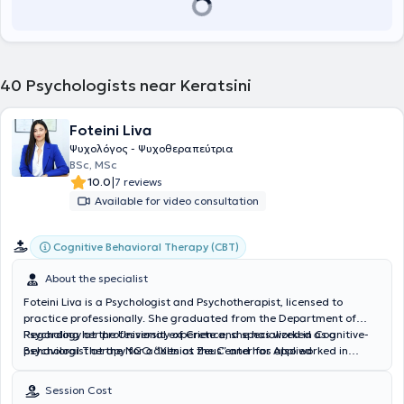
40
Psychologists near Keratsini
Foteini Liva
Ψυχολόγος - Ψυχοθεραπεύτρια
BSc, MSc
|
10.0
7 reviews
Available for video consultation
Cognitive Behavioral Therapy (CBT)
About the specialist
Foteini Liva is a Psychologist and Psychotherapist, licensed to
practice professionally. She graduated from the
Department of
Psychology at the University of Crete
Regarding her professional experience, she has worked as a
and specialized in Cognitive-
Behavioral Therapy for adults at the
psychologist at the NGO “Xenios Zeus” and has also worked in
Center for Applied
Psychotherapy and Counseling
secondary education delivering counseling and group interventions
in Athens. She is currently
completing the postgraduate program “Clinical Mental Health” at
for adolescents and parents. She completed internships at the
Session Cost
the
"Panagiotis & Aglaia Kyriakou" Children's Hospital, at K.E.PSY.SY.,
Medical School of Aristotle University of Thessaloniki
.