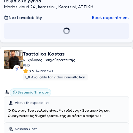
Γουμπιού Βιργινία
technical reports for courts. The private practice offers expert
Marias kiouri 24, keratsini , Keratsini, ΑΤΤΙΚΗ
assessments and evaluations using the most advanced tools for
various purposes, such as courts, benefit committees for children
Next availability
Book appointment
and adults, etc.
Tsattalios Kostas
Ψυχολόγος - Ψυχοθεραπευτής
PhD
|
9.9
14 reviews
Available for video consultation
Systemic Therapy
About the specialist
Ο
Κώστας Τσατταλιός
είναι
Ψυχολόγος - Συστημικός και
Οικογενειακός Ψυχοθεραπευτής
με άδεια ασκήσεως
επαγγέλματος και διατηρεί ιδιωτικό γραφείο στο Κερατσίνι.
Αποφοίτησε αρχικά από το τμήμα Φιλοσοφίας, Παιδαγωγικής και
Session Cost
Ψυχολογίας του Πανεπιστημίου Ιωαννίνων και στη συνέχεια από τη