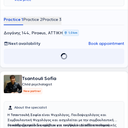
Practice 1
Practice 2
Practice 3
Δογάνης 144, Piraeus, ΑΤΤΙΚΗ
1,0 km
Next availability
Book appointment
Tsantouli Sofia
Child psychologist
New partner
About the specialist
Η
Τσαντουλή Σοφία
είναι Ψυχολόγος, Παιδοψυχολόγος και
Συμβουλευτική Ψυχολόγος και ασχολείται με την συμβουλευτική
υποστήριξη παιδιών, εφήβων και ενηλίκων. Διαθέτει πολυετή
Το κάθε γραφείο διακρίνεται για το υψηλό επίπεδο επιστημονικής