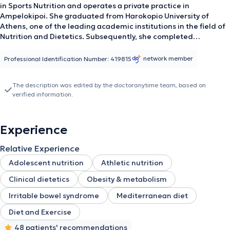
in Sports Nutrition and operates a private practice in
Ampelokipoi. She graduated from Harokopio University of
Athens, one of the leading academic institutions in the field of
Nutrition and Dietetics. Subsequently, she completed
postgraduate studies focusing on athlete nutrition and support
for optimal performance and well-being.
Alongside her
network member
Professional Identification Number: 419815
professional career, she is an active volleyball athlete, which helps
her to understand firsthand the needs and challenges of athletes.
The description was edited by the doctoranytime team, based on
With a passion for nutrition and athletic performance, her goal is
verified information.
to guide individuals to achieve balance and health through
personalized nutrition plans, providing knowledge, support, and
inspiration on the path to a healthy and active lifestyle.
Experience
Relative Experience
Adolescent nutrition
Athletic nutrition
Clinical dietetics
Obesity & metabolism
Irritable bowel syndrome
Mediterranean diet
Diet and Exercise
48 patients' recommendations