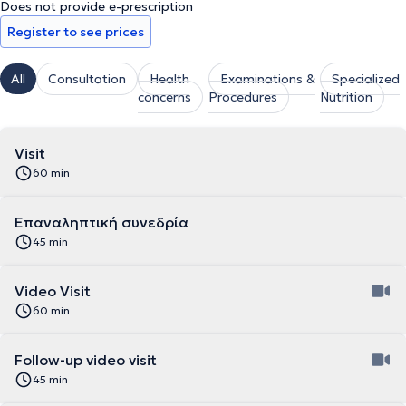
Does not provide e-prescription
Register to see prices
All
Consultation
Health
Examinations &
Specialized
concerns
Procedures
Nutrition
Visit
60 min
Επαναληπτική συνεδρία
45 min
Video Visit
60 min
Follow-up video visit
45 min