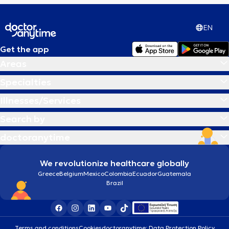
EN
Get the app
Areas
Specialties
Illnesses/Services
Search by
doctoranytime
We revolutionize healthcare globally
Greece
Belgium
Mexico
Colombia
Ecuador
Guatemala
Brazil
Terms and conditions
Cookies
doctoranytime: Data Protection Policy