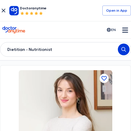
Doctoranytime
Open in Αpp
doctoranytime
EN
Dietitian - Nutritionist