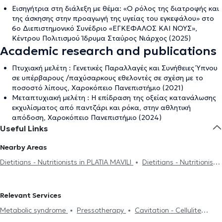
Εισηγήτρια στη διάλεξη με θέμα: «Ο ρόλος της διατροφής και
της άσκησης στην προαγωγή της υγείας του εγκεφάλου» στο
6ο Διεπιστημονικό Συνέδριο «ΕΓΚΕΦΑΛΟΣ ΚΑΙ ΝΟΥΣ»,
Κέντρου Πολιτισμού Ίδρυμα Σταύρος Νιάρχος (2025)
Academic research and publications
Πτυχιακή μελέτη : Γενετικές Παραλλαγές και Συνήθειες Ύπνου
σε υπέρβαρους /παχύσαρκους εθελοντές σε σχέση με το
ποσοστό λίπους, Χαροκόπειο Πανεπιστήμιο (2021)
Μεταπτυχιακή μελέτη : Η επίδραση της οξείας κατανάλωσης
εκχυλίσματος από παντζάρι και ρόκα, στην αθλητική
απόδοση, Χαροκόπειο Πανεπιστήμιο (2024)
Useful Links
Nearby Areas
Dietitians - Nutritionists in PLATIA MAVILI
Dietitians - Nutritionists
in PANORMOU
Dietitians - Nutritionists in ATHENS
Dietitians -
Nutritionists in ILISIA
Dietitians - Nutritionists in NEO PSYCHIKO
Relevant Services
Dietitians - Nutritionists in ZOGRAFOU
Dietitians -
Metabolic syndrome
Pressotherapy
Cavitation - Cellulite
Nutritionists in KOLONAKI
Dietitians - Nutritionists in PAGRATI