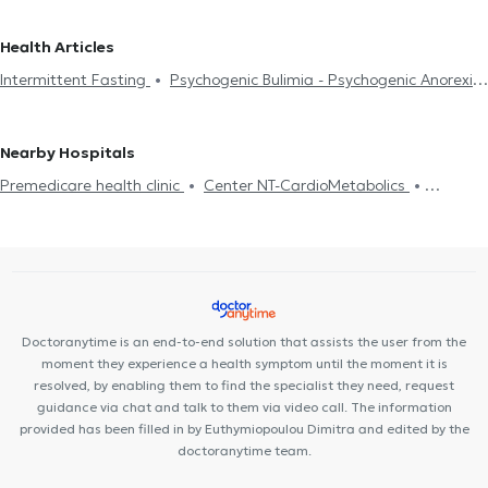
Treatment
Intermittent Fasting
Diet for High Cholesterol
Dietitians - Nutritionists in PEDION TOU AREOS
Dietitians -
Diet Plan
Psychogenic Bulimia - Psychogenic Anorexia
Weight
Nutritionists in KYPSELI
Dietitians - Nutritionists in KESARIANI
Health Articles
loss
Diet and nutrition
Nutrition for kids
Nutrition for
Dietitians - Nutritionists in EXARCHEIA
Dietitians - Nutritionists in
Intermittent Fasting
Psychogenic Bulimia - Psychogenic Anorexia
athletes
Online diet
Vegan diet
Ευερέθιστο έντερο
AGIOS DIMITRIOS
Dietitians - Nutritionists in GALATSI
Diet and nutrition
Diabetes
Cholesterol
Gall
Polycystic
Cancer and nutrition
Νεφρική ανεπάρκεια
Obesity
Dietitians - Nutritionists in SYNTAGMA
Dietitians - Nutritionists in
ovaries
Anaemia
Polycystic ovaries
Gall
Cholesterol
CHOLARGOS
Dietitians - Nutritionists in PATISIA
Dietitians -
Nearby Hospitals
Nutritionists in PERISTERI
Dietitians - Nutritionists in SEPOLIA
Premedicare health clinic
Center NT-CardioMetabolics
Dietitians - Nutritionists in KOUKAKI
Premedicare Medical clinic
Bioclab Medical Center
Ιάζω
Doctoranytime is an end-to-end solution that assists the user from the
moment they experience a health symptom until the moment it is
resolved, by enabling them to find the specialist they need, request
guidance via chat and talk to them via video call. The information
provided has been filled in by Euthymiopoulou Dimitra and edited by the
doctoranytime team.