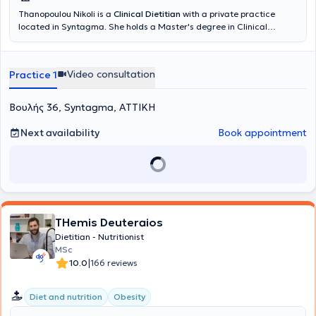
Thanopoulou Nikoli is a
Clinical Dietitian
with a private practice
located in Syntagma
.
She holds a Master's degree in Clinical
Nutrition and has over ten years of experience in the field of
nutrition and health. With a primary focus on successful nutritional
guidance and scientifically substantiated support, she assists in the
Video consultation
Practice 1
adoption of new dietary habits. She aims to improve the daily
dietary routine, promoting physical, mental, and emotional health.
She specializes in supporting women during the perimenopausal,
Βουλής 36, Syntagma, ΑΤΤΙΚΗ
menopausal, pregnancy, and lactation periods, clinical nutrition,
ADHD, and nutrition coaching.
Next availability
Book appointment
THemis Deuteraios
Dietitian - Nutritionist
MSc
|
10.0
166 reviews
Diet and nutrition
Obesity