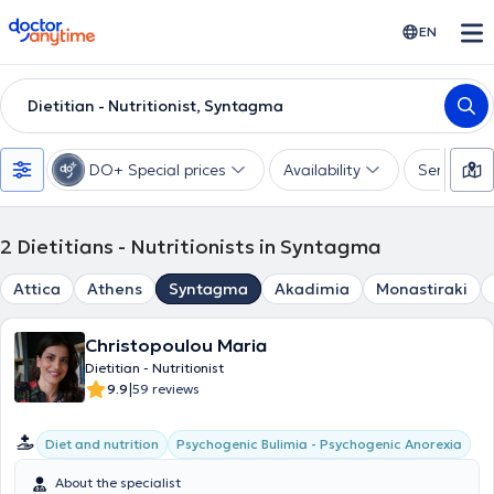
doctoranytime
EN
Dietitian - Nutritionist, Syntagma
DO+ Special prices
Availability
Services
2
Dietitians - Nutritionists in Syntagma
Attica
Athens
Syntagma
Akadimia
Monastiraki
Christopoulou Maria
Dietitian - Nutritionist
|
9.9
59 reviews
Diet and nutrition
Psychogenic Bulimia - Psychogenic Anorexia
About the specialist