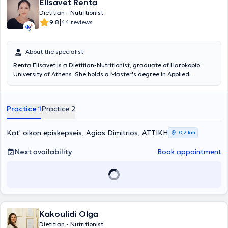
Elisavet Renta
Dietitian - Nutritionist
|
9.8
44 reviews
About the specialist
Renta Elisavet is a Dietitian-Nutritionist, graduate of Harokopio
University of Athens. She holds a Master's degree in Applied
Dietetics - Nutrition from Harokopio University, as well as a
Certificate of Pedagogical and Teaching Competence. She
conducts home visits and works as a Dietitian at the 2nd Municipal
Practice 1
Practice 2
Clinic of the Municipality of Athens. She has served as an Instructor
in the course "Practical (Healthy) Nutrition Advice" at the Lifelong
Learning Center of the Municipalities of Zografou and Ilioupoli and
Kat' oikon episkepseis, Agios Dimitrios, ΑΤΤΙΚΗ
0,2 km
has collaborated with gyms and the Department of Nutritional
Education and Exercise of the Municipality of Palaio Faliro. Finally,
Next availability
Book appointment
she has attended numerous conferences and workshops aimed at
continuous professional development in her field.
Kakoulidi Olga
Dietitian - Nutritionist