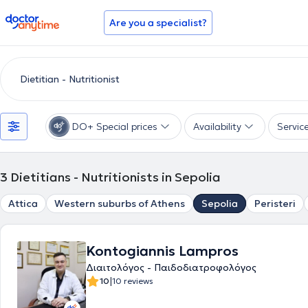
doctoranytime
Are you a specialist?
DO+ Special prices
Availability
Servic
3
Dietitians - Nutritionists in Sepolia
Attica
Western suburbs of Athens
Sepolia
Peristeri
Kontogiannis Lampros
Διαιτολόγος - Παιδοδιατροφολόγος
|
10
10 reviews