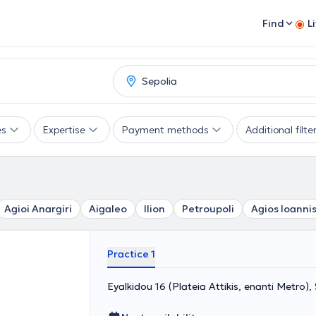
Find
L
es
Expertise
Payment methods
Additional filte
Agioi Anargiri
Aigaleo
Ilion
Petroupoli
Agios Ioannis
Practice 1
Eyalkidou 16 (Plateia Attikis, enanti Metro)