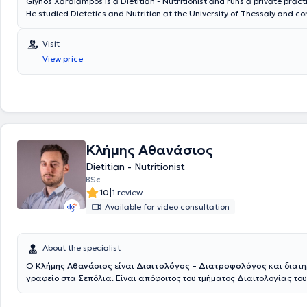
Glynos Xaralampos is a Dietitian - Nutritionist and runs a private practi
nutritionist combines two disciplines, offering a holistic approach and s
He studied Dietetics and Nutrition at the University of Thessaly and c
investigating psychological, physical, and spiritual factors, providing
internship at the "Attikon" University Hospital, gaining valuable clinical
assessment and advice tailored to the individual needs of each patient
Visit
View price
Κλήμης Αθανάσιος
Dietitian - Nutritionist
BSc
|
10
1 review
Available for video consultation
About the specialist
Ο
Κλήμης Αθανάσιος
είναι
Διαιτολόγος – Διατροφολόγος
και διατη
γραφείο στα Σεπόλια. Είναι απόφοιτος του τμήματος Διαιτολογίας το
Margaret University. Κατά τη διάρκεια της ακαδημαϊκής του πορείας 
επιστημονική κατανόηση της διατροφής και στην πρακτική εφαρμογή τ