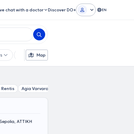
ive chat with a doctor
Discover DO+
EN
rs
Languages
Map
Insurances
Gender
 Rentis
Agia Varvara
Chaidari
Kamatero
Korydallos
, Sepolia, ΑΤΤΙΚΗ