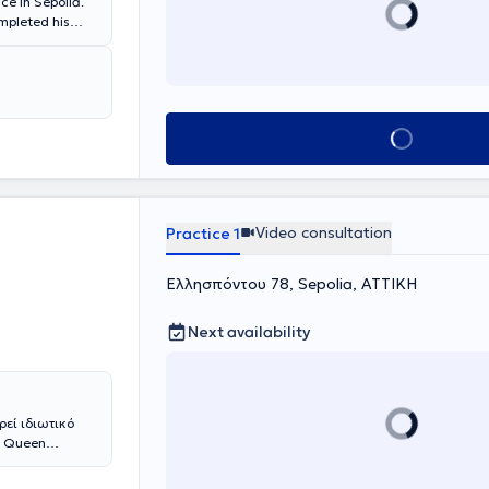
ce in Sepolia.
olution by
ompleted his
 a comprehensive
 experience.
.
Book appointment
Video consultation
Practice 1
Ελλησπόντου 78, Sepolia, ΑΤΤΙΚΗ
Next availability
ρεί ιδιωτικό
υ Queen
εστίασε στην
ης στην