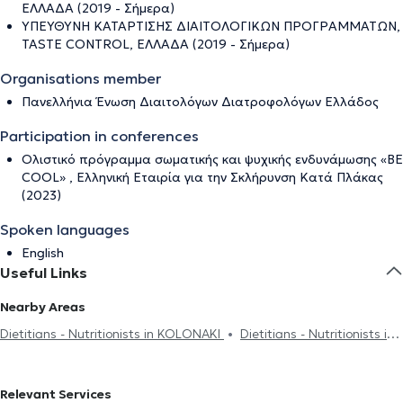
ΕΛΛΑΔΑ (2019 - Σήμερα)
ΥΠΕΥΘΥΝΗ ΚΑΤΑΡΤΙΣΗΣ ΔΙΑΙΤΟΛΟΓΙΚΩΝ ΠΡΟΓΡΑΜΜΑΤΩΝ,
TASTE CONTROL, ΕΛΛΑΔΑ (2019 - Σήμερα)
Organisations member
Πανελλήνια Ένωση Διαιτολόγων Διατροφολόγων Ελλάδος
Participation in conferences
Ολιστικό πρόγραμμα σωματικής και ψυχικής ενδυνάμωσης «BE
COOL» , Ελληνική Εταιρία για την Σκλήρυνση Κατά Πλάκας
(2023)
Spoken languages
English
Useful Links
Nearby Areas
Dietitians - Nutritionists in KOLONAKI
Dietitians - Nutritionists in
KYPSELI
Dietitians - Nutritionists in EXARCHEIA
Dietitians -
Nutritionists in PAGRATI
Dietitians - Nutritionists in PLATIA MAVILI
Relevant Services
Dietitians - Nutritionists in AMPELOKIPOI
Dietitians -