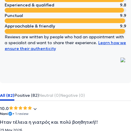
Experienced & qualified
9.8
Punctual
9.9
Approachable & friendly
9.9
Reviews are written by people who had an appointment with
a specialist and want to share their experience.
Learn how we
ensure their authenticity
All (82)
Positive (82)
Neutral (0)
Negative (0)
10.0
Nani
• 1 review
Ηταν τέλεια η γιατρός και πολύ βοηθητική!!
23 May 2026