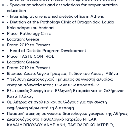
- Speaker at schools and associations for proper nutrition
education
- Internship at a renowned dietetic office in Athens
- Dietitian at the Pathology Clinic of Draganidaki Loukia
Kalaiodopoulou Andriani
Place: Pathology Clinic
Location: Greece
From: 2019 to Present
- Head of Dietetic Program Development
Place: TASTE CONTROL
Location: Greece
From: 2019 to Present
Ιδιωτικό Διαιτολογικό Γραφείο, Πεδίον του Άρεως, Αθήνα
Υπεύθυνη Διαιτολογικού Τμήματος σε γνωστή αλυσίδα
κέντρου αδυνατίσματος των νοτίων προαστίων
Εξωτερικός Συνεργάτης, Ελληνική Εταιρεία για τη Σκλήρυνση
Κατά Πλάκας
Ομιλήτρια σε σχολεία και συλλόγους για την σωστή
ενημέρωση γύρω από τη διατροφή
Πρακτική άσκηση σε γνωστό διαιτολογικό γραφείο της Αθήνας
Διαιτολόγος στο Παθολογικό Ιατρείου ΝΤΕΑΚ
ΚΑΛΑΪΔΟΠΟΥΛΟΥ ΑΝΔΡΙΑΝΗ, ΠΑΘΟΛΟΓΙΚΟ ΙΑΤΡΕΙΟ,