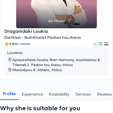
4 Photos
Draganidaki Loukia
Dietitian - Nutritionist Pedion tou Areos
|
9.8
82 reviews
1 '
Location
Δραγανιδάκη Λουκία Nutri Harmony, Ioustinianou &
THemeli 2, Pedion tou Areos, Attica
Μαιάνδρου 9, Athens, Attica
Profile
Experience
Availability
Services
Reviews
Why she is suitable for you