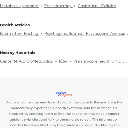
Metabolic syndrome
Pressotherapy
Cavitation - Cellulite
Nutritionists in AGIOS DIMITRIOS
Dietitians - Nutritionists in
Treatment
Intermittent Fasting
Diet for High Cholesterol
SYNTAGMA
Dietitians - Nutritionists in ATHENS
Dietitians -
Diet Plan
Psychogenic Bulimia - Psychogenic Anorexia
Weight
Nutritionists in ILISIA
Dietitians - Nutritionists in SEPOLIA
Health Articles
loss
Diet and nutrition
Nutrition for kids
Nutrition for
Dietitians - Nutritionists in PANORMOU
Dietitians - Nutritionists
Intermittent Fasting
Psychogenic Bulimia - Psychogenic Anorexia
athletes
Online diet
Vegan diet
Ευερέθιστο έντερο
in KATO PATISIA
Dietitians - Nutritionists in GALATSI
Dietitians -
Diet and nutrition
Diabetes
Cholesterol
Gall
Polycystic
Cancer and nutrition
Νεφρική ανεπάρκεια
Obesity
Nutritionists in PATISIA
Dietitians - Nutritionists in NEO PSYCHIKO
ovaries
Anaemia
Polycystic ovaries
Gall
Cholesterol
Dietitians - Nutritionists in KOLONOS
Dietitians - Nutritionists
Nearby Hospitals
in KESARIANI
Dietitians - Nutritionists in ZOGRAFOU
Dietitians
Center NT-CardioMetabolics
Ιάζω
Premedicare health clinic
- Nutritionists in PETRALONA
Premedicare Medical clinic
Bioclab Medical Center
Doctoranytime is an end-to-end solution that assists the user from the
moment they experience a health symptom until the moment it is
resolved, by enabling them to find the specialist they need, request
guidance via chat and talk to them via video call. The information
provided has been filled in by Draganidaki Loukia and edited by the