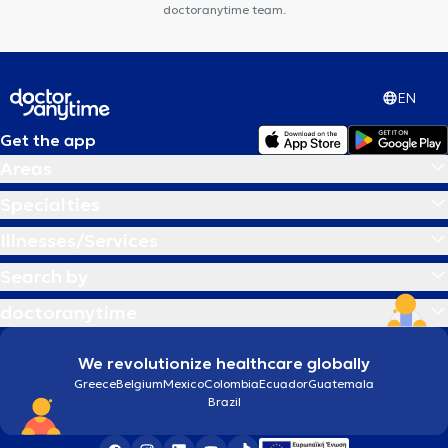
doctoranytime team.
EN
Get the app
Areas
Specialties
Illnesses/Services
Search by
doctoranytime
We revolutionize healthcare globally
Greece
Belgium
Mexico
Colombia
Ecuador
Guatemala
Brazil