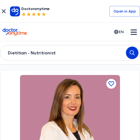
Doctoranytime
Open in Αpp
doctoranytime
EN
Dietitian - Nutritionist