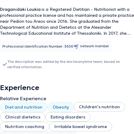
Draganidaki Loukia
is a Registered Dietitian - Nutritionist with a
professional practice license and has maintained a private practice
near Pedion tou Areos since 2016. She graduated from the
Department of Nutrition and Dietetics at the Alexander
Technological Educational Institute of Thessaloniki. In 2017, she
completed postgraduate studies at the University of the Aegean
in the field of Life Coaching & Mentoring. She holds a
network member
Professional Identification Number: 3656
specialization in Eating Disorders and Childhood Obesity from the
National Center for Eating Disorders in the United Kingdom and
The description was edited by the doctoranytime team, based on
has received clinical nutrition training at the National and
verified information.
Kapodistrian University of Athens. Additionally, she is a member of
the Hellenic Dietetic Association and an external collaborator of
the Hellenic Society for Multiple Sclerosis. Furthermore, she
Experience
continuously participates in seminars and conferences to stay
informed about developments in her field.
Relative Experience
Children's nutrition
Diet and nutrition
Obesity
Clinical dietetics
Eating disorders
Nutrition coaching
Irritable bowel syndrome