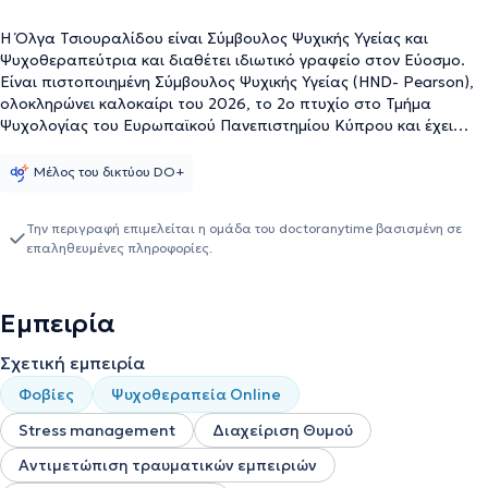
Η Όλγα Τσιουραλίδου είναι Σύμβουλος Ψυχικής Υγείας και
Ψυχοθεραπεύτρια και διαθέτει ιδιωτικό γραφείο στον Εύοσμο.
Είναι πιστοποιημένη Σύμβουλος Ψυχικής Υγείας (HND- Pearson),
ολοκληρώνει καλοκαίρι του 2026, το 2ο πτυχίο στο Τμήμα
Ψυχολογίας του Ευρωπαϊκού Πανεπιστημίου Κύπρου και έχει
ολοκληρώσει μεταπτυχιακές σπουδές (MSc) στην Κλινική
Ψυχολογία και Ψυχική Υγεία. Η επαγγελματική της πρακτική
Μέλος του δικτύου DO+
εποπτεύεται συστηματικά, με στόχο τη διασφάλιση υψηλού
επιπέδου δεοντολογίας και ποιότητας στη θεραπευτική
Την περιγραφή επιμελείται η ομάδα του doctoranytime βασισμένη σε
διαδικασία. Διαθέτει πολυετή παρουσία στον χώρο της ψυχικής
επαληθευμένες πληροφορίες.
υγείας και συνεχή ακαδημαϊκή εξέλιξη. Πιστεύει
ότι κάθε
άνθρωπος διαθέτει τις δικές του δυνάμεις και δυνατότητες,
ακόμη και όταν περνά περιόδους αμφιβολίας, άγχους ή ψυχικής
Εμπειρία
δυσκολίας.
Εργάζεται με ενήλικες και εφήβους που
αντιμετωπίζουν
άγχος, κρίσεις πανικού, φοβίες, δυσκολίες στις
Σχετική εμπειρία
διαπροσωπικές σχέσεις, χαμηλή αυτοεκτίμηση, συναισθηματική
εξουθένωση, πένθος ή μεταβατικές περιόδους ζωής που
Φοβίες
Ψυχοθεραπεία Online
δημιουργούν αβεβαιότητα και ψυχική επιβάρυνση.
Η θεραπευτική
της
Stress management
προσέγγιση είναι εκλεκτική
Διαχείριση Θυμού
και προσαρμόζεται στις
ιδιαίτερες ανάγκες κάθε ανθρώπου. Βασική της πεποίθηση είναι
Αντιμετώπιση τραυματικών εμπειριών
ότι η θεραπεία
χρειάζεται να προσαρμόζεται στον