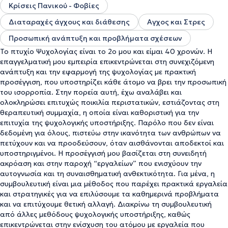
θεραπευόμενο και όχι ο θεραπευόμενος στη θεραπεία
. Με
Κρίσεις Πανικού - Φοβίες
αυτή την πυξίδα, σ
τόχος είναι η δημιουργία μιας ουσιαστικής
Διαταραχές άγχους και διάθεσης
Αγχος και Στρες
θεραπευτικής σχέσης, μέσα στην οποία το άτομο μπορεί να
νιώσει ασφάλεια, αποδοχή και εμπιστοσύνη.
Με ενσυναίσθηση,
Προσωπική ανάπτυξη και προβλήματα σχέσεων
συνέπεια και σεβασμό στην ανθρώπινη μοναδικότητα, προσφέρει
Το πτυχίο Ψυχολογίας είναι το 2ο μου και είμαι 40 χρονών. Η
έναν ασφαλή χώρο όπου ο θεραπευόμενος μπορεί να εκφραστεί
επαγγελματική μου εμπειρία επικεντρώνεται στη συνεχιζόμενη
ελεύθερα, να κατανοήσει βαθύτερα τον εαυτό του και να
ανάπτυξη και την εφαρμογή της ψυχολογίας με πρακτική
αναπτύξει τα εφόδια που χρειάζεται για να προχωρήσει με
προσέγγιση, που υποστηρίζει κάθε άτομο να βρει την προσωπική
μεγαλύτερη αυτογνωσία και ψυχική ανθεκτικότητα.
του ισορροπία. Στην πορεία αυτή, έχω αναλάβει και
ολοκληρώσει επιτυχώς ποικιλία περιστατικών, εστιάζοντας στη
θεραπευτική συμμαχία, η οποία είναι καθοριστική για την
επιτυχία της ψυχολογικής υποστήριξης. Παρόλο που δεν είναι
δεδομένη για όλους, πιστεύω στην ικανότητα των ανθρώπων να
πετύχουν και να προοδεύσουν, όταν αισθάνονται αποδεκτοί και
υποστηριγμένοι. Η προσέγγισή μου βασίζεται στη συνειδητή
ακρόαση και στην παροχή “εργαλείων” που ενισχύουν την
αυτογνωσία και τη συναισθηματική ανθεκτικότητα. Για μένα, η
συμβουλευτική είναι μια μέθοδος που παρέχει πρακτικά εργαλεία
και στρατηγικές για να επιλύσουμε τα καθημερινά προβλήματα
και να επιτύχουμε θετική αλλαγή. Διακρίνω τη συμβουλευτική
από άλλες μεθόδους ψυχολογικής υποστήριξης, καθώς
επικεντρώνεται στην ενίσχυση του ατόμου με εργαλεία που