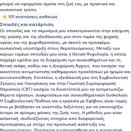
μπορεί να εφαρμόσει άμεσα στη ζωή του, με πρακτικό και
ουσιαστικό τρόπο.
101 συστάσεις ασθενών
Σπουδές και κατάρτιση
Οι σπουδές και τα σεμινάριά μου επικεντρώνονται στην ενίσχυση
της γνώσης και της εξειδίκευσής μου στον τομέα της ψυχικής
υγείας και της ψυχοθεραπείας, με σκοπό να προσφέρω
ουσιαστική υποστήριξη στους θεραπευόμενους. Μεταξύ των
κύριων τομέων σπουδών μου είναι η Θετική Ψυχολογία, η οποία
παρέχει εφόδια για τη διαχείριση των συναισθημάτων και τη
θετική σκέψη, καθώς και η Διαχείριση Άγχους, που ενισχύει την
ικανότητα αντιμετώπισης καθημερινών προκλήσεων με ηρεμία και
αυτοπεποίθηση. Επιπλέον, η εξειδίκευσή μου στη Συμβουλευτική
Ζεύγους και Οικογένειας και στην Γνωστική Συμπεριφορική
Θεραπεία (CBT) ενισχύει τη δυνατότητά μου να αντιμετωπίζω
θέματα σχέσεων, συγκρούσεων και συναισθηματικών δυσκολιών.
Η Συμβουλευτική Πένθους και η εργασία με Εφήβους είναι τομείς
που με βοήθησαν να αναπτύξω δεξιότητες για να υποστηρίξω
άτομα σε κρίσιμες φάσεις της ζωής τους. Η μέθοδός μου είναι
εκλεκτική, συνδυάζοντας στοιχεία από διαφορετικές
προσεγγίσεις με στόχο την προσωπική ανάπτυξη του
θεραπευόμενου. Προάγεται η ενσυναίσθηση και η προσωπική