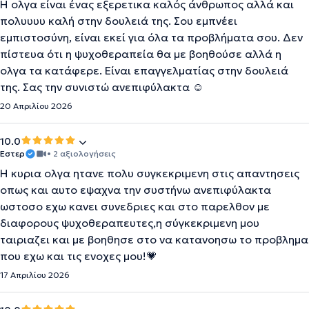
Η ολγα είναι ένας εξερετικα καλός άνθρωπος αλλά και
πολυυυυ καλή στην δουλειά της. Σου εμπνέει
εμπιστοσύνη, είναι εκεί για όλα τα προβλήματα σου. Δεν
πίστευα ότι η ψυχοθεραπεία θα με βοηθούσε αλλά η
ολγα τα κατάφερε. Είναι επαγγελματίας στην δουλειά
της. Σας την συνιστώ ανεπιφύλακτα ☺️
20 Απριλίου 2026
10.0
Εστερ
• 2 αξιολογήσεις
Η κυρια ολγα ητανε πολυ συγκεκριμενη στις απαντησεις
οπως και αυτο εψαχνα την συστήνω ανεπιφύλακτα
ωστοσο εχω κανει συνεδριες και στο παρελθον με
διαφορους ψυχοθεραπευτες,η σύγκεκριμενη μου
ταιριαζει και με βοηθησε στο να κατανοησω το προβλημα
που εχω και τις ενοχες μου!💗
17 Απριλίου 2026