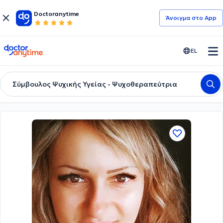
Doctoranytime
Άνοιγμα στο App
doctoranytime
EL
Σύμβουλος Ψυχικής Υγείας - Ψυχοθεραπεύτρια