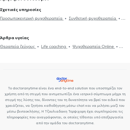
Σχετικές υπηρεσίες
Προσωποκεντρική ψυχοθεραπεία
Συνθετική ψυχοθεραπεία
Ψυχοδυναμική ψυχοθεραπεία
Θεραπεία ζεύγους
Θλίψη και
μελαγχολία
Συμβουλευτική για ιδεοληψίες και ψυχαναγκασμούς
Άρθρα υγείας
Αίσθημα φόβου και πανικού
Προβλήματα σεξουαλικής ζωής
Θεραπεία ζεύγους
Life coaching
Ψυχοθεραπεία Online
Ανησυχία και αγωνία
Συμβουλευτική εφήβων
Συμβουλευτική
Ψυχογενής Βουλιμία - Ψυχογενής Ανορεξία
Αυτισμός
Εθισμός
γονέων και παιδιών
Ομαδική ψυχοθεραπεία
Life coaching
στο διαδίκτυο
ΔΕΠΥ
Δίαιτα και διατροφή
Εθισμός
Τεστ
Υπνοθεραπεία
Ψυχογενής Βουλιμία - Ψυχογενής Ανορεξία
επαγγελματικού προσανατολισμού
Διαχείριση πένθους
Τόνωση αυτοεκτίμησης
Τεστ
επαγγελματικού προσανατολισμού
Συμβουλευτική επαγγελματικού
προσανατολισμού
Θέματα σχέσεων
Το doctoranytime είναι ένα end-to-end solution που υποστηρίζει τον
χρήστη από τη στιγμή που αντιμετωπίζει ένα ιατρικό σύμπτωμα μέχρι τη
στιγμή της λύσης του, δίνοντας του τη δυνατότητα να βρεί τον ειδικό που
χρειάζεται, να ζητήσει καθοδήγηση μέσω chat και να μιλήσει μαζί του
μέσω βιντεοκλήσης. Η Τζουλιαδακη Τερψιχορη έχει συμπληρώσει τις
πληροφορίες που αναγράφονται, οι οποίες τίθενται υπό επεξεργασία
από την ομάδα του doctoranytime.