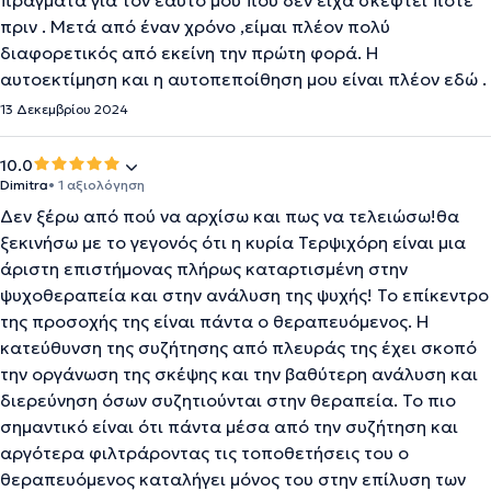
πράγματα για τον εαυτό μου που δεν είχα σκεφτεί ποτέ
πριν . Μετά από έναν χρόνο ,είμαι πλέον πολύ
διαφορετικός από εκείνη την πρώτη φορά. Η
αυτοεκτίμηση και η αυτοπεποίθηση μου είναι πλέον εδώ .
13 Δεκεμβρίου 2024
10.0
Dimitra
• 1 αξιολόγηση
Δεν ξέρω από πού να αρχίσω και πως να τελειώσω!θα
ξεκινήσω με το γεγονός ότι η κυρία Τερψιχόρη είναι μια
άριστη επιστήμονας πλήρως καταρτισμένη στην
ψυχοθεραπεία και στην ανάλυση της ψυχής! Το επίκεντρο
της προσοχής της είναι πάντα ο θεραπευόμενος. Η
κατεύθυνση της συζήτησης από πλευράς της έχει σκοπό
την οργάνωση της σκέψης και την βαθύτερη ανάλυση και
διερεύνηση όσων συζητιούνται στην θεραπεία. Το πιο
σημαντικό είναι ότι πάντα μέσα από την συζήτηση και
αργότερα φιλτράροντας τις τοποθετήσεις του ο
θεραπευόμενος καταλήγει μόνος του στην επίλυση των