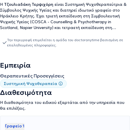
Η
Τζουλιαδάκη Τερψιχόρη
είναι Συστημική Ψυχοθεραπεύτρια &
Σύμβουλος Ψυχικής Υγείας και διατηρεί ιδιωτικό γραφείο στο
Ηράκλειο Κρήτης. Έχει τριετή εκπαίδευση στη Συμβουλευτική
Ψυχικής Υγείας (COSCA - Counselling & Psychotherapy in
Scotland, Napier University) και τετραετή εκπαίδευση στη
Συστημική Ψυχοθεραπεία στο Εργαστήρι Συστημικής Σκέψης και
Εκπαίδευσης. Είναι μέλος της Ευρωπαϊκής Εταιρείας
Την περιγραφή επιμελείται η ομάδα του doctoranytime βασισμένη σε
Οικογενειακής Θεραπείας (European Family Therapy Association).
επαληθευμένες πληροφορίες.
Έχει επιτελέσει εθελοντική εργασία στον σύλλογο “Ευζώ με τον
καρκίνο" παρέχοντας οικογενειακή & ατομική ψυχοθεραπεία σε
ασθενείς με καρκίνο και στις οικογένειες τους (2016-2018) και
Εμπειρία
πρακτική άσκηση στον Σύνδεσμο Μελών Γυναικείων Σωματείων
Ηρακλείου - Οργανισμός για την προστασία των δικαιωμάτων
Θεραπευτικές Προσεγγίσεις
γυναίκας και παιδιού (2015). Τέλος, συμμετέχει ενεργά σε
Συστημική Ψυχοθεραπεία
συνέδρια στην Ελλάδα και στο εξωτερικό.
Διαθεσιμότητα
Η διαθεσιμότητα του ειδικού εξαρτάται από την υπηρεσία που
θα επιλέξεις.
Γραφείο 1