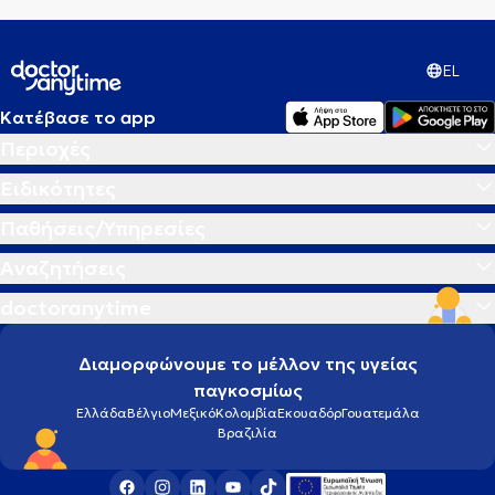
EL
Κατέβασε το app
Περιοχές
Ειδικότητες
Παθήσεις/Υπηρεσίες
Αναζητήσεις
doctoranytime
Διαμορφώνουμε το μέλλον της υγείας
παγκοσμίως
Ελλάδα
Βέλγιο
Μεξικό
Κολομβία
Εκουαδόρ
Γουατεμάλα
Βραζιλία