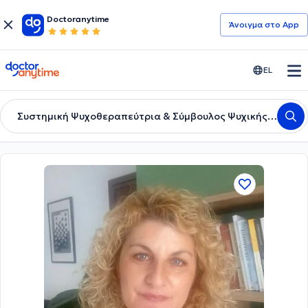
Doctoranytime
Άνοιγμα στο App
doctoranytime
EL
Συστημική Ψυχοθεραπεύτρια & Σύμβουλος Ψυχικής Υγείας