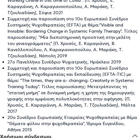
Working Online in this time of Covid”. {Π. Χρυσός, Ε.
Καραγιάννη, Λ. Καραγιαννοπούλου, Α. Μαράκη, Τ.
Τζουλιαδάκη}, Σόφια 2021
Συμμετοχή και παρουσίαση στο 10ο Ευρωπαϊκό Συνέδριο
Συστημικής Ψυχοθεραπείας (EFTA) με θέμα:"Visible and
Invisible: Bordering Change in Systemic Family Therapy". Τίτλος
παρουσίασης: "Μία διεπιστημονική προοπτική στην μελέτη
του γενεογράμματος" {Π. Χρυσός, Ε. Καραγιάννη, Β.
Κανελλοπούλου, Λ. Καραγιαννοπούλου, Α. Μαράκη, Τ.
Τζουλιαδάκη}, Νάπολη 2019
27ο Πανελλήνιο Συνέδριο Ψυχιατρικής, Ηράκλειο 2019
Συμμετοχή και παρουσίαση στο 10ο Ευρωπαϊκό Συνέδριο
Συστημικής Ψυχοθεραπείας και Εκπαίδευσης (EFTA-TIC) με
θέμα: "The times, they are a- changing: Creativity in Systemic
Training Today". Τίτλος παρουσίασης: Μετατρέποντας τη
"στατική μνήμη" σε δυναμική μνήμη: η χρήση της δημιουργικής
γραφής στην εμφάνιση πολυπλοκότητας στην αφήγηση. {Π.
Χρυσός, Ε. Καραγιάννη, Α. Μαράκη, Τ. Τζουλιαδάκη}, Μάλτα
2017
20ο Συνέδριο Ευρωπαϊκής Εταιρείας Ψυχοθεραπείας με θέμα
"Θέματα φύλου στην ψυχοθεραπεία", Ίδρυμα Ευγενίδου,
Αθήνα 2015
Χρήσιμοι σύνδεσμοι