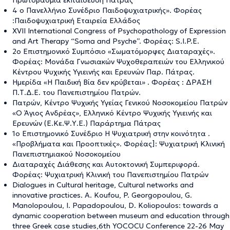
Πρωτοβάθμια εκπαίδευση Πάτρας
4 ο Πανελλήνιο Συνέδριο Παιδοψυχιατρικής». Φορέας
:Παιδοψυχιατρική Εταιρεία Ελλάδος
XVII International Congress of Psychopathology of Expression
and Art Therapy “Soma and Psyche”. Φορέας: S.I.P.E.
2o Επιστημονικό Συμπόσιο «Σωματόμορφες Διαταραχές».
Φορέας: Μονάδα Γνωσιακών Ψυχοθεραπειών του Ελληνικού
Κέντρου Ψυχικής Υγιεινής και Ερευνών Παρ. Πάτρας.
Ημερίδα «Η Παιδική Βία δεν κρύβεται» . Φορέας : ΔΡΑΣΗ
Π.Τ.Δ.Ε. του Πανεπιστημίου Πατρών.
Πατρών, Κέντρο Ψυχικής Υγείας Γενικού Νοσοκομείου Πατρών
«Ο Άγιος Ανδρέας», Ελληνικό Κέντρο Ψυχικής Υγιεινής και
Ερευνών (Ε.Κε.Ψ.Υ.Ε.) Παράρτημα Πάτρας
1ο Επιστημονικό Συνέδριο Η Ψυχιατρική στην κοινότητα .
«Προβλήματα και Προοπτικές». Φορέας]: Ψυχιατρική Κλινική
Πανεπιστημιακού Νοσοκομείου
Διαταραχές Διάθεσης και Αυτοκτονική Συμπεριφορά.
Φορέας: Ψυχιατρική Κλινική του Πανεπιστημίου Πατρών
Dialogues in Cultural heritage, Cultural networks and
innovative practices. A. Koufou, P. Georgopoulou, G.
Manolopoulou, I. Papadopoulou, D. Koliopoulos: towards a
dynamic cooperation between museum and education through
three Greek case studies,6th YOCOCU Conference 22-26 May