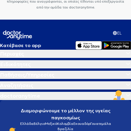
πληροφορίες που αναγράφονται, οι οποίες τίθενται υπό επεξεργασία
από την ομάδα του doctoranytime.
EL
Κατέβασε το app
Περιοχές
Ειδικότητες
Παθήσεις/Υπηρεσίες
Αναζητήσεις
doctoranytime
Διαμορφώνουμε το μέλλον της υγείας
παγκοσμίως
Ελλάδα
Βέλγιο
Μεξικό
Κολομβία
Εκουαδόρ
Γουατεμάλα
Βραζιλία