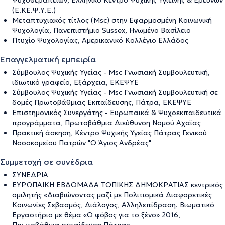
Ψυχοθεραπειών, Ελληνικό Κέντρο Ψυχικής Υγιεινής & Ερευνών
(Ε.ΚΕ.Ψ.Υ.Ε.)
Μεταπτυχιακός τίτλος (Msc) στην Εφαρμοσμένη Κοινωνική
Ψυχολογία, Πανεπιστήμιο Sussex, Ηνωμένο Βασίλειο
Πτυχίο Ψυχολογίας, Αμερικανικό Κολλέγιο Ελλάδος
Επαγγελματική εμπειρία
Σύμβουλος Ψυχικής Υγείας - Msc Γνωσιακή Συμβουλευτική,
ιδιωτικό γραφείο, Εξάρχεια, ΕΚΕΨΥΕ
Σύμβουλος Ψυχικής Υγείας - Msc Γνωσιακή Συμβουλευτική σε
δομές Πρωτοβάθμιας Εκπαίδευσης, Πάτρα, ΕΚΕΨΥΕ
Επιστημονικός Συνεργάτης - Ευρωπαϊκά & Ψυχοεκπαιδευτικά
προγράμματα, Πρωτοβάθμια Διεύθυνση Νομού Αχαΐας
Πρακτική άσκηση, Κέντρο Ψυχικής Υγείας Πάτρας Γενικού
Νοσοκομείου Πατρών "Ο Άγιος Ανδρέας"
Συμμετοχή σε συνέδρια
ΣΥΝΕΔΡΙΑ
EΥΡΩΠΑΙΚΗ ΕΒΔΟΜΑΔΑ ΤΟΠΙΚΗΣ ΔΗΜΟΚΡΑΤΙΑΣ κεντρικός
ομιλητής «Διαβιώνοντας μαζί με Πολιτισμικά Διαφορετικές
Κοινωνίες Σεβασμός, Διάλογος, Αλληλεπίδραση. Βιωματικό
Εργαστήριο με θέμα «Ο φόβος για το ξένο» 2016,