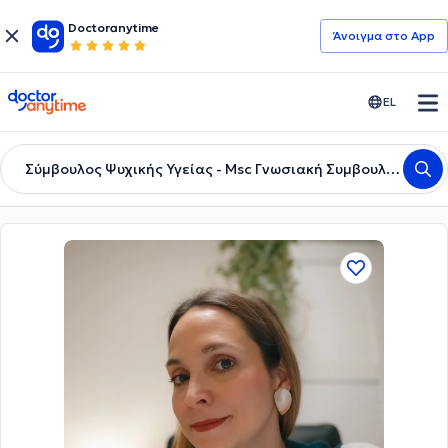
Doctoranytime
Άνοιγμα στο App
doctoranytime
EL
Σύμβουλος Ψυχικής Υγείας - Msc Γνωσιακή Συμβουλευτική