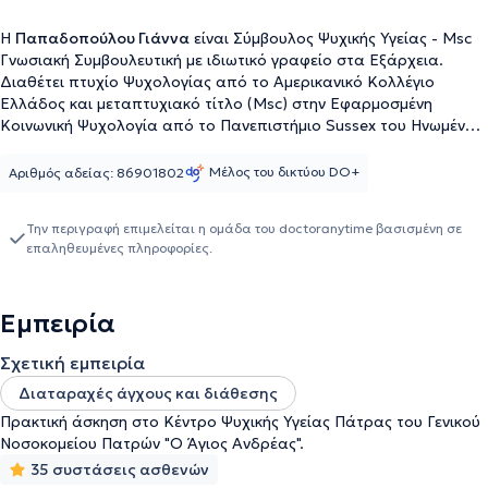
Η
Παπαδοπούλου Γιάννα
είναι Σύμβουλος Ψυχικής Υγείας - Msc
Γνωσιακή Συμβουλευτική με ιδιωτικό γραφείο στα Εξάρχεια.
Διαθέτει πτυχίο Ψυχολογίας από το Αμερικανικό Κολλέγιο
Ελλάδος και μεταπτυχιακό τίτλο (Msc) στην Εφαρμοσμένη
Κοινωνική Ψυχολογία από το Πανεπιστήμιο Sussex του Ηνωμένου
Βασιλείου. Επιπλέον, έχει ειδικευτεί στη Γνωσιακή Συμβουλευτική
στη Μονάδα Γνωσιακών Ψυχοθεραπειών του Ελληνικού Κέντρου
Μέλος του δικτύου DO+
Αριθμός αδείας: 86901802
Ψυχικής Υγιεινής & Ερευνών (Ε.ΚΕ.Ψ.Υ.Ε.). Έχει εργαστεί ως
Επιστημονικός Συνεργάτης σε ευρωπαϊκά και ψυχοεκπαιδευτικά
Την περιγραφή επιμελείται η ομάδα του doctoranytime βασισμένη σε
προγράμματα στην Πρωτοβάθμια Εκπαίδευση Αχαΐας και σε
επαληθευμένες πληροφορίες.
δομές της Πρωτοβάθμιας Εκπαίδευσης (δημόσιους & ιδιωτικούς
παιδικούς σταθμούς). Επίσης, έχει εργαστεί ως Εξωτερικός
Συνεργάτης σε δημόσιους και ιδιωτικούς φορείς για την επιμέλεια
Εμπειρία
και το σχεδιασμό μεγάλων παιδικών δράσεων. Τέλος, η κ.
Παπαδοπούλου εξειδικεύεται στη Γνωσιακή Συμβουλευτική.
Σχετική εμπειρία
Διαταραχές άγχους και διάθεσης
Πρακτική άσκηση στο Κέντρο Ψυχικής Υγείας Πάτρας του Γενικού
Νοσοκομείου Πατρών "Ο Άγιος Ανδρέας".
35 συστάσεις ασθενών