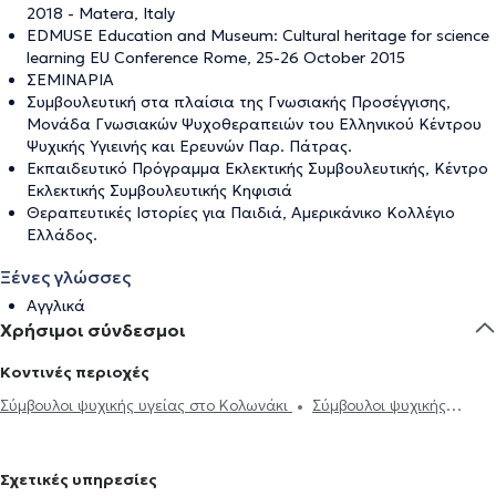
2018 - Matera, Italy
EDMUSE Education and Museum: Cultural heritage for science
learning EU Conference Rome, 25-26 October 2015
ΣΕΜΙΝΑΡΙΑ
Συμβουλευτική στα πλαίσια της Γνωσιακής Προσέγγισης,
Μονάδα Γνωσιακών Ψυχοθεραπειών του Ελληνικού Κέντρου
Ψυχικής Υγιεινής και Ερευνών Παρ. Πάτρας.
Εκπαιδευτικό Πρόγραμμα Εκλεκτικής Συμβουλευτικής, Κέντρο
Εκλεκτικής Συμβουλευτικής Κηφισιά
Θεραπευτικές Ιστορίες για Παιδιά, Αμερικάνικο Κολλέγιο
Ελλάδος.
Ξένες γλώσσες
Αγγλικά
Χρήσιμοι σύνδεσμοι
Κοντινές περιοχές
Σύμβουλοι ψυχικής υγείας στο Κολωνάκι
Σύμβουλοι ψυχικής
υγείας στην Ομόνοια
Σύμβουλοι ψυχικής υγείας στην Αθήνα
Σύμβουλοι ψυχικής υγείας στο Μοναστηράκι
Σύμβουλοι ψυχικής
Σχετικές υπηρεσίες
υγείας στου Γκύζη
Σύμβουλοι ψυχικής υγείας στο Μεταξουργείο