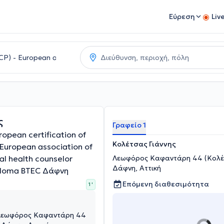
Εύρεση
Liv
ς
Γραφείο 1
opean certification of
Κολέτσας Γιάννης
 European association of
al health counselor
Λεωφόρος Καφαντάρη 44 (Κολέτ
Δάφνη, Αττική
iploma BTEC Δάφνη
Επόμενη διαθεσιμότητα
1 '
 Λεωφόρος Καφαντάρη 44