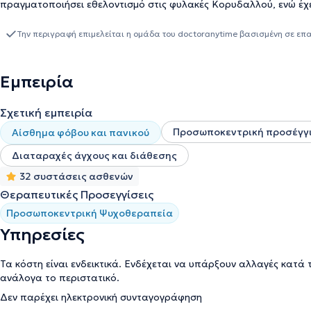
πραγματοποιήσει εθελοντισμό στις φυλακές Κορυδαλλού, ενώ έχ
Υπουργείου Παιδείας. Έχει εξειδικευτεί και διαθέτει εμπειρία σ
και στην ατομική ψυχοθεραπεία. Επιπλέον, είναι μέλος της Παν
Την περιγραφή επιμελείται η ομάδα του doctoranytime βασισμένη σε επ
Βιωματικής Προσέγγισης και μέλος της Ευρωπαϊκής Εταιρείας Ψυ
σεμιναρίων και συνεδρίων στην Ελλάδα με σκοπό την επιμόρφωσή
Εμπειρία
Σχετική εμπειρία
Προσωποκεντρική προσέγγ
Αίσθημα φόβου και πανικού
Διαταραχές άγχους και διάθεσης
32 συστάσεις ασθενών
Θεραπευτικές Προσεγγίσεις
Προσωποκεντρική Ψυχοθεραπεία
Υπηρεσίες
Τα κόστη είναι ενδεικτικά. Ενδέχεται να υπάρξουν αλλαγές κατά 
ανάλογα το περιστατικό.
Δεν παρέχει ηλεκτρονική συνταγογράφηση