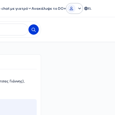
e chat με γιατρό
Ανακάλυψε το DO+
EL
σας Γιάννης),