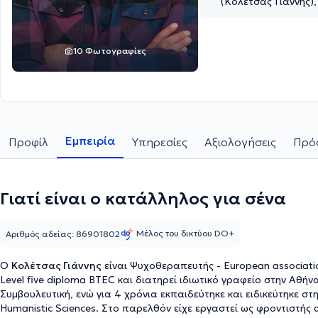
(Κολέτσας Γιάννης),
10 Φωτογραφίες
Εμπειρία
Προφίλ
Υπηρεσίες
Αξιολογήσεις
Πρόσ
Γιατί είναι ο κατάλληλος για σένα
Μέλος του δικτύου DO+
Αριθμός αδείας: 86901802
Ο
Κολέτσας Γιάννης
είναι Ψυχοθεραπευτής - European associatio
Level five diploma BTEC και διατηρεί ιδιωτικό γραφείο στην Αθή
Συμβουλευτική, ενώ για 4 χρόνια εκπαιδεύτηκε και ειδικεύτηκε 
Humanistic Sciences. Στο παρελθόν είχε εργαστεί ως φροντιστής 