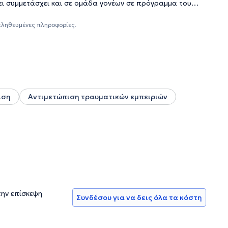
ει συμμετάσχει και σε ομάδα γονέων σε πρόγραμμα του
τη συμβουλευτική, στην προσωποκεντρική προσέγγιση όπως
ελλήνιας Ένωσης Επαγγελματιών Προσωποκεντρικής και
αληθευμένες πληροφορίες.
χοθεραπείας. Τέλος, έχει παρακολουθήσει μια πληθώρα
 του.
ιση
Αντιμετώπιση τραυματικών εμπειριών
την επίσκεψη
Συνδέσου για να δεις όλα τα κόστη