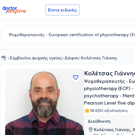
doctoranytime
Είστε ειδικός;
Σύμβουλοι ψυχικής υγείας
Δάφνη
Κολέτσας Γιάννης
Κολέτσας Γιάννη
Ψυχοθεραπευτής - Eur
physiotherapy (ECP) -
psychotherapy - Ment
Pearson Level five d
|
10.0
32 αξιολογήσεις
Διεύθυνση
Κολέτσας Γιάννης,