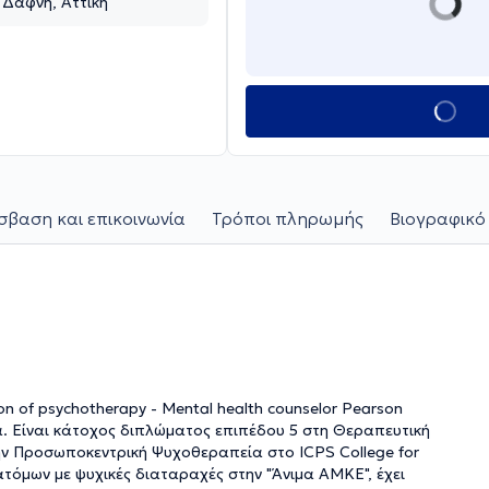
 Δάφνη, Αττική
βαση και επικοινωνία
Τρόποι πληρωμής
Βιογραφικό
n of psychotherapy - Mental health counselor Pearson
να. Είναι κάτοχος διπλώματος επιπέδου 5 στη Θεραπευτική
στην Προσωποκεντρική Ψυχοθεραπεία στο ICPS College for
ατόμων με ψυχικές διαταραχές στην "Άνιμα ΑΜΚΕ", έχει