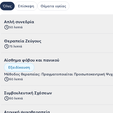
Όλες
Επίσκεψη
Θέματα υγείας
Απλή συνεδρία
50 λεπτά
Θεραπεία Ζεύγους
75 λεπτά
Αίσθημα φόβου και πανικού
Εξειδίκευση
Μέθοδος θεραπείας: Πραγματοποιείται Προσωποκεντρική Ψυχ
60 λεπτά
Συμβουλευτική Σχέσεων
60 λεπτά
Ατομική ψυχοθεραπεία