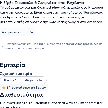
H Ζέρβα Σταυρούλα & Συνεργάτες είναι Ψυχολόγος -
Υπνοθεραπεύτρια και διατηρεί ιδιωτικά γραφεία στο Μαρούσι
και στην Καλαμάτα. Είναι απόφοιτη του τμήματος Ψυχολογίας
του Αριστοτέλειου Πανεπιστημίου Θεσσαλονίκης με
μεταπτυχιακές σπουδές στην Κλινική Ψυχολογία στο American
Liberty University, εκπαίδευση στη Γνωσιακή - Συμπεριφορική
Ψυχοθεραπεία και Συμβουλευτική στην Ακαδημία Ψυχοθεραπείας
Αριθμός αδείας: 5674
& Συμβουλευτικής και εξειδίκευση στη θεραπευτική ύπνωση,
κατέχοντας πολλαπλούς τίτλους στην Κλινική Υπνοθεραπεία.
Την περιγραφή επιμελείται η ομάδα του doctoranytime βασισμένη σε
Διαθέτει εμπειρία 18 χρόνων σε ατομικές συνεδρίες και ομάδες
επαληθευμένες πληροφορίες.
παρέχοντας τη δυνατότητα για συνεδρίες συμβουλευτικής μέσω
διαδικτύου για όσους κατοικούν σε άλλα μέρη της Ελλάδας και
στο εξωτερικό. Τέλος, έχει στην ομάδα της καταρτισμένους
Εμπειρία
συνεργάτες στην θεραπευτική ύπνωση και στα δύο γραφεία της
στο Μαρούσι και την Καλαμάτα.Με την εποπτεία της και τη
Σχετική εμπειρία
δημιουργία από την Σταυρούλα της κατάλληλης θεραπείας που
χρειάζεται ο κάθε θεραπευόμενος, αναλαμβάνουν ατομικές
Κλινική υπνοθεραπεία
συνεδρίες και θεραπείες ζεύγους.
14 συστάσεις ασθενών
Διαθεσιμότητα
Η διαθεσιμότητα του ειδικού εξαρτάται από την υπηρεσία που
θα επιλέξεις.