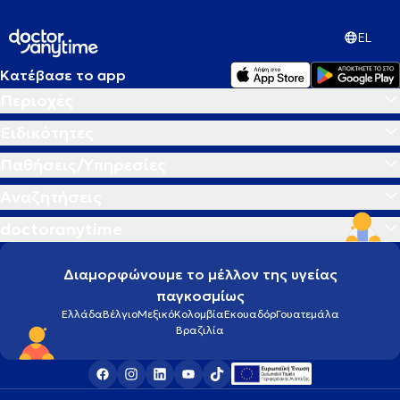
EL
Κατέβασε το app
Περιοχές
Ειδικότητες
Παθήσεις/Υπηρεσίες
Αναζητήσεις
doctoranytime
Διαμορφώνουμε το μέλλον της υγείας
παγκοσμίως
Ελλάδα
Βέλγιο
Μεξικό
Κολομβία
Εκουαδόρ
Γουατεμάλα
Βραζιλία