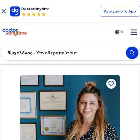
Doctoranytime
Άνοιγμα στο App
doctoranytime
EL
Ψυχολόγος - Υπνοθεραπεύτρια