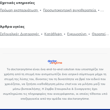
Σχετικές υπηρεσίες
Πρόωρη εκσπερμάτωση
Προσωποκεντρική ψυχοθεραπεία
Συνθετική ψυχοθεραπεία
Τριχοτιλλομανία
Ψυχοδυναμική
ψυχοθεραπεία
Συμβουλευτική εφήβων
Συμβουλευτική γονέων
Άρθρα υγείας
και παιδιών
Ομαδική ψυχοθεραπεία
Κατάθλιψη
Νοητική
Σεξουαλικές Διαταραχές
Κατάθλιψη
Εγκυμοσύνη
Θεραπεία
ενδυνάμωση
Συμβουλευτική φροντιστών ατόμων με άνοια
Life
ζεύγους
Life coaching
Ψυχοθεραπεία Online
Ψυχογενής
coaching
Υπνοθεραπεία
Σεξουαλικές Διαταραχές
Βουλιμία - Ψυχογενής Ανορεξία
Αυτισμός
Εθισμός στο
Ψυχογενής Βουλιμία - Ψυχογενής Ανορεξία
Διαχείριση πένθους
διαδίκτυο
ΔΕΠΥ
Κρίση πανικού
Δίαιτα και διατροφή
Τεστ προσωπικότητας
Τόνωση αυτοεκτίμησης
Άγχος και Στρες
Εθισμός
Τεστ επαγγελματικού προσανατολισμού
Κρίση πανικού
Το doctoranytime είναι ένα end-to-end solution που υποστηρίζει τον
χρήστη από τη στιγμή που αντιμετωπίζει ένα ιατρικό σύμπτωμα μέχρι τη
στιγμή της λύσης του, δίνοντας του τη δυνατότητα να βρεί τον ειδικό που
χρειάζεται, να ζητήσει καθοδήγηση μέσω chat και να μιλήσει μαζί του
μέσω βιντεοκλήσης. Η Ζερβα Σταυρουλα & Συνεργατες έχει
συμπληρώσει τις πληροφορίες που αναγράφονται, οι οποίες τίθενται υπό
επεξεργασία από την ομάδα του doctoranytime.