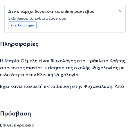
Δεν υπάρχει δυνατότητα online ραντεβού
Εκδήλωσε το ενδιαφέρον σου
Στείλε αίτημα
Πληροφορίες
Η Μαρία Θέμελη είναι Ψυχολόγος στο Ηράκλειο Κρήτης,
απόφοιτος master`s degree της σχολής Ψυχολογίας με
ειδικότητα στην Κλινική Ψυχολογία.
Έχει κάνει πολυετή εκπαίδευση στην Ψυχανάλυση. Από
το 2009 διατηρεί ιδιωτικό γραφείο Ψυχολόγου στο
Ηράκλειο Κρήτης, με άδεια ασκήσεως επαγγέλματος
ψυχολόγου (331/07) από την Νομαρχιακή Αυτ. Ηρακλείου.
Πρόσβαση
Είναι τακτικό μέλος του Συλλόγου Ελλήνων Ψυχολόγων,
της American Psychological Association και της Society
Επίλεξε γραφείο
for Psychoanalysis and Psychoanalytic Psychology,