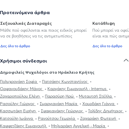
Προτεινόμενα άρθρα
Σεξουαλικές Διαταραχές
Κατάθλιψη
Μάθε πού οφείλονται και ποιος ειδικός μπορεί
Πού μπορεί να οφε
να σε βοηθήσεις να τις αντιμετωπίσεις
είναι και πώς αντι
Δες όλο το άρθρο
Δες όλο το άρθρο
Χρήσιμοι σύνδεσμοι
Δημοφιλείς Ψυχολόγοι στο Ηράκλειο Κρήτης
Πολυχρονάκη Σοφία
Πατσάκης Κωνσταντίνος
Ορφανουδάκης Μάνος
Καργάκης Εμμανουήλ - Internus
Ζαχαροπούλου Ελένη
Παρασύρη Ηρώ
Μυταυτσή Στέλλα
Ρασούλης Γιώργος
Σμαργιανάκη Μαρία
Χουρδάκη Γιάννα
Κασσωτάκη Ειρήνη
Σφακιανάκης Γεώργιος
Τολίδης Δημήτριος
Κατσούλη Ιωάννα
Ρανούτσου Γεωργία
Ζαχαράκη Φωτεινή
Καφφετζάκης Εμμανουήλ
Μηλιαράκη Αγγελική - Μαρία