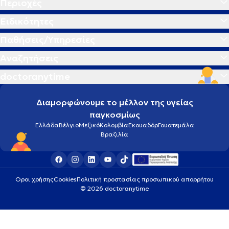
Περιοχές
Ειδικότητες
Παθήσεις/Υπηρεσίες
Αναζητήσεις
doctoranytime
Διαμορφώνουμε το μέλλον της υγείας
παγκοσμίως
Ελλάδα
Βέλγιο
Μεξικό
Κολομβία
Εκουαδόρ
Γουατεμάλα
Βραζιλία
Οροι χρήσης
Cookies
Πολιτική προστασίας προσωπικού απορρήτου
© 2026 doctoranytime