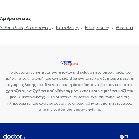
Συνθετική ψυχοθεραπεία
Τριχοτιλλομανία
Ψυχοδυναμική
ψυχοθεραπεία
Συμβουλευτική εφήβων
Συμβουλευτική γονέων
Άρθρα υγείας
και παιδιών
Ομαδική ψυχοθεραπεία
Κατάθλιψη
Νοητική
Σεξουαλικές Διαταραχές
Κατάθλιψη
Εγκυμοσύνη
Θεραπεία
ενδυνάμωση
Συμβουλευτική φροντιστών ατόμων με άνοια
Life
ζεύγους
Life coaching
Ψυχοθεραπεία Online
Ψυχογενής
coaching
Υπνοθεραπεία
Σεξουαλικές Διαταραχές
Βουλιμία - Ψυχογενής Ανορεξία
Αυτισμός
Εθισμός στο
Ψυχογενής Βουλιμία - Ψυχογενής Ανορεξία
Διαχείριση πένθους
διαδίκτυο
ΔΕΠΥ
Κρίση πανικού
Δίαιτα και διατροφή
Τεστ προσωπικότητας
Τόνωση αυτοεκτίμησης
Άγχος και Στρες
Εθισμός
Τεστ επαγγελματικού προσανατολισμού
Κρίση πανικού
Το doctoranytime είναι ένα end-to-end solution που υποστηρίζει τον
χρήστη από τη στιγμή που αντιμετωπίζει ένα ιατρικό σύμπτωμα μέχρι τη
στιγμή της λύσης του, δίνοντας του τη δυνατότητα να βρεί τον ειδικό που
χρειάζεται, να ζητήσει καθοδήγηση μέσω chat και να μιλήσει μαζί του
μέσω βιντεοκλήσης. Η Σαρτζετακη Ραφαελα έχει συμπληρώσει τις
πληροφορίες που αναγράφονται, οι οποίες τίθενται υπό επεξεργασία
από την ομάδα του doctoranytime.
EL