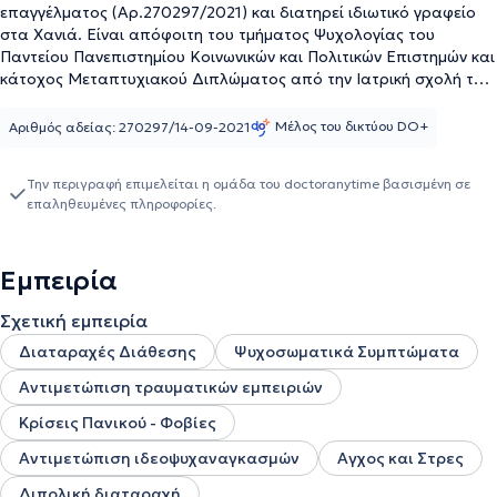
επαγγέλματος (Αρ.270297/2021) και διατηρεί ιδιωτικό γραφείο
στα Χανιά. Είναι απόφοιτη του τμήματος Ψυχολογίας του
Παντείου Πανεπιστημίου Κοινωνικών και Πολιτικών Επιστημών και
κάτοχος Μεταπτυχιακού Διπλώματος από την Ιατρική σχολή του
Εθνικού και Καποδιστριακού Πανεπιστημίου Αθηνών, με
εξειδίκευση στην
Ψυχική Υγεία και Ψυχιατρική Παιδιών και
Μέλος του δικτύου DO+
Αριθμός αδείας: 270297/14-09-2021
Εφήβων.
Εκπαιδεύεται στη
Γνωσιακή Συμπεριφορική Θεραπεία
(CBT),
σύμφωνα με τα πρότυπα της European Association for
Την περιγραφή επιμελείται η ομάδα του doctoranytime βασισμένη σε
Behavioral and Cognitive Therapies (EABCT). Είναι εκπαιδευμένη
επαληθευμένες πληροφορίες.
σε
Εστιασμένες στο Τραύμα Γνωσιακές Συμπεριφοριστικές
Προσεγγίσεις(Trauma-Focused CBT)
για την αντιμετώπιση των
συνεπειών τραυματικών εμπειριών, όπως ενδοοικογενειακή βία,
Εμπειρία
σοβαρές απώλειες και κακοποίηση. Διαθέτει πιστοποίηση στις
Αρχές Μεθοδολογίας της Ιατρικής Έρευνας από την Ιατρική
Σχετική εμπειρία
Σχολή του ΕΚΠΑ. Διαθέτει κλινική εμπειρία στην παροχή
ψυχολογικής υποστήριξης και ψυχοθεραπευτικής παρέμβασης σε
Διαταραχές Διάθεσης
Ψυχοσωματικά Συμπτώματα
παιδιά, εφήβους και ενήλικες, μέσα από συνεργασίες με ιδιωτικά
Αντιμετώπιση τραυματικών εμπειριών
θεραπευτικά πλαίσια, ψυχολογικά κέντρα και δημόσιες δομές.
Ακόμη, έχει πραγματοποιήσει πρακτική άσκηση στο Ναυτικό
Κρίσεις Πανικού - Φοβίες
Νοσοκομείο Αθηνών και στην Παιδοψυχιατρική Κλινική του
Νοσοκομείου Παίδων "Αγία Σοφία".
Αντιμετώπιση ιδεοψυχαναγκασμών
Αγχος και Στρες
Διπολική διαταραχή