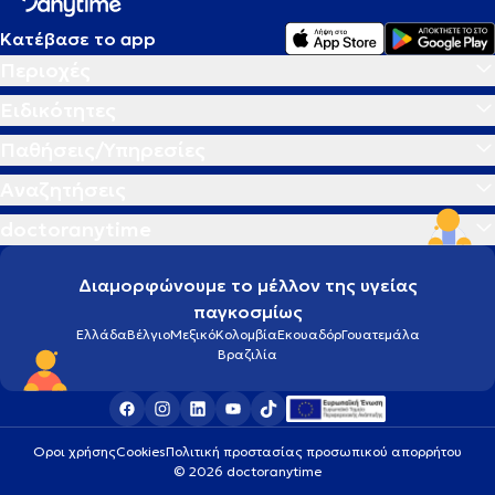
Κατέβασε το app
Περιοχές
Ειδικότητες
Παθήσεις/Υπηρεσίες
Αναζητήσεις
doctoranytime
Διαμορφώνουμε το μέλλον της υγείας
παγκοσμίως
Ελλάδα
Βέλγιο
Μεξικό
Κολομβία
Εκουαδόρ
Γουατεμάλα
Βραζιλία
Οροι χρήσης
Cookies
Πολιτική προστασίας προσωπικού απορρήτου
© 2026 doctoranytime