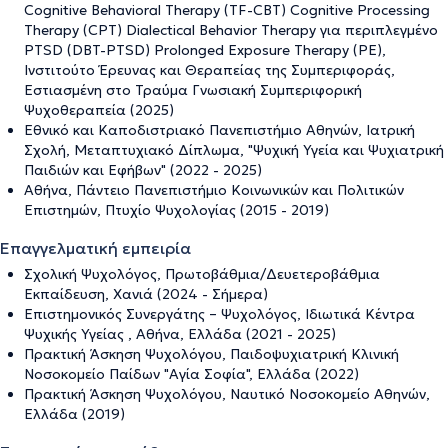
Cognitive Behavioral Therapy (TF-CBT) Cognitive Processing
Therapy (CPT) Dialectical Behavior Therapy για περιπλεγμένο
PTSD (DBT-PTSD) Prolonged Exposure Therapy (PE),
Ινστιτούτο Έρευνας και Θεραπείας της Συμπεριφοράς,
Εστιασμένη στο Τραύμα Γνωσιακή Συμπεριφορική
Ψυχοθεραπεία (2025)
Εθνικό και Καποδιστριακό Πανεπιστήμιο Αθηνών, Ιατρική
Σχολή, Μεταπτυχιακό Δίπλωμα, "Ψυχική Υγεία και Ψυχιατρική
Παιδιών και Εφήβων" (2022 - 2025)
Αθήνα, Πάντειο Πανεπιστήμιο Κοινωνικών και Πολιτικών
Επιστημών, Πτυχίο Ψυχολογίας (2015 - 2019)
Επαγγελματική εμπειρία
Σχολική Ψυχολόγος, Πρωτοβάθμια/Δευετεροβάθμια
Εκπαίδευση, Χανιά (2024 - Σήμερα)
Επιστημονικός Συνεργάτης – Ψυχολόγος, Ιδιωτικά Κέντρα
Ψυχικής Υγείας , Αθήνα, Ελλάδα (2021 - 2025)
Πρακτική Άσκηση Ψυχολόγου, Παιδοψυχιατρική Κλινική
Νοσοκομείο Παίδων "Αγία Σοφία", Ελλάδα (2022)
Πρακτική Άσκηση Ψυχολόγου, Ναυτικό Νοσοκομείο Αθηνών,
Ελλάδα (2019)