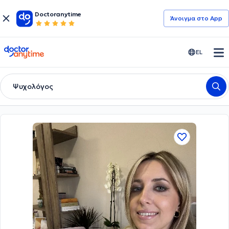
Doctoranytime
Άνοιγμα στο App
doctoranytime
EL
Ψυχολόγος