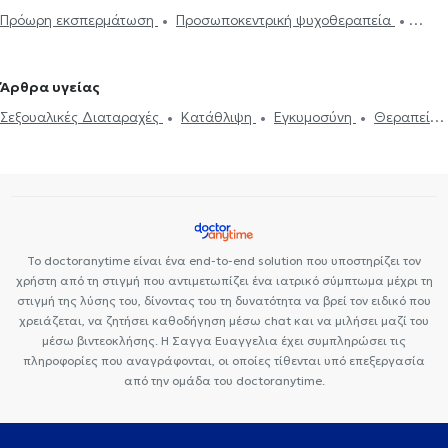
Πρόωρη εκσπερμάτωση
Προσωποκεντρική ψυχοθεραπεία
Συνθετική ψυχοθεραπεία
Τριχοτιλλομανία
Ψυχοδυναμική
ψυχοθεραπεία
Συμβουλευτική εφήβων
Συμβουλευτική γονέων
Άρθρα υγείας
και παιδιών
Ομαδική ψυχοθεραπεία
Κατάθλιψη
Νοητική
Σεξουαλικές Διαταραχές
Κατάθλιψη
Εγκυμοσύνη
Θεραπεία
ενδυνάμωση
Συμβουλευτική φροντιστών ατόμων με άνοια
Life
ζεύγους
Life coaching
Ψυχοθεραπεία Online
Ψυχογενής
coaching
Υπνοθεραπεία
Σεξουαλικές Διαταραχές
Βουλιμία - Ψυχογενής Ανορεξία
Αυτισμός
Εθισμός στο
Ψυχογενής Βουλιμία - Ψυχογενής Ανορεξία
Διαχείριση πένθους
διαδίκτυο
ΔΕΠΥ
Κρίση πανικού
Δίαιτα και διατροφή
Τεστ προσωπικότητας
Τόνωση αυτοεκτίμησης
Άγχος και Στρες
Εθισμός
Τεστ επαγγελματικού προσανατολισμού
Κρίση πανικού
Το doctoranytime είναι ένα end-to-end solution που υποστηρίζει τον
χρήστη από τη στιγμή που αντιμετωπίζει ένα ιατρικό σύμπτωμα μέχρι τη
στιγμή της λύσης του, δίνοντας του τη δυνατότητα να βρεί τον ειδικό που
χρειάζεται, να ζητήσει καθοδήγηση μέσω chat και να μιλήσει μαζί του
μέσω βιντεοκλήσης. Η Σαγγα Ευαγγελια έχει συμπληρώσει τις
πληροφορίες που αναγράφονται, οι οποίες τίθενται υπό επεξεργασία
από την ομάδα του doctoranytime.