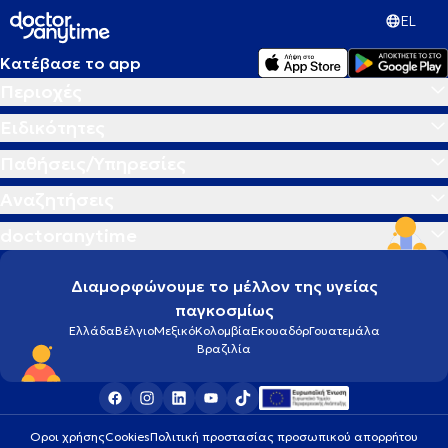
EL
Κατέβασε το app
Περιοχές
Ειδικότητες
Παθήσεις/Υπηρεσίες
Αναζητήσεις
doctoranytime
Διαμορφώνουμε το μέλλον της υγείας
παγκοσμίως
Ελλάδα
Βέλγιο
Μεξικό
Κολομβία
Εκουαδόρ
Γουατεμάλα
Βραζιλία
Οροι χρήσης
Cookies
Πολιτική προστασίας προσωπικού απορρήτου