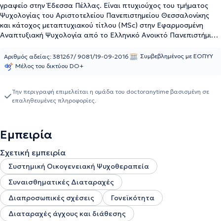
γραφείο στην Έδεσσα Πέλλας. Είναι πτυχιούχος του τμήματος
Ψυχολογίας του Αριστοτελείου Πανεπιστημείου Θεσσαλονίκης
και κάτοχος μεταπτυχιακού τίτλου (MSc) στην Εφαρμοσμένη
Αναπτυξιακή Ψυχολογία από το Ελληνικό Ανοικτό Πανεπιστήμιο.
Επιπλέον εκπαιδεύεται στην Συστημική και Οικογενειακή
Ψυχοθεραπεία και Συμβουλευτική στο Ινστιτούτο Συστημικής
Συμβεβλημένος με ΕΟΠΥΥ
Αριθμός αδείας: 381267/ 9081/19-09-2016
Θεραπείας Θεσσαλονίκης. Στο ιδιωτικό της γραφείο προσφέρει
Μέλος του δικτύου DO+
ατομικές και οικογενειακές συνεδρίες καθώς και συνεδρίες
ζεύγους. Η Ψυχολόγος έχει ιδιαίτερη εμπειρία σε ζητήματα
Την περιγραφή επιμελείται η ομάδα του doctoranytime βασισμένη σε
διαπροσωπικών σχέσεων, σε θέματα που αφορούν στα
επαληθευμένες πληροφορίες.
οικογενειακά συστήματα, σε συχνές ψυχικές και συναισθηματικές
δυσκολίες όπως το άγχος, οι κρίσεις πανικού και η κατάθλιψη και
σε δυσκολίες που αφορούν την ανάπτυξη παιδιών και εφήβων.
Εμπειρία
Στο παρελθόν έχει εργαστεί σε Κέντρα Δημιουργικής
Απασχόλησης ΑμΕΑ όπως επίσης και σε σχολεία Πρωτοβάθμιας
Σχετική εμπειρία
και Δευτεροβάθμιας Εκπαίδευσης. Οι υπηρεσίες που προσφέρει
έχουν ως γνώμονα τον σεβασμό στις ιδιαίτερες ανάγκες του κάθε
Συστημική Οικογενειακή Ψυχοθεραπεία
προσερχομένου. Πραγματοποιεί και online συνεδρίες.
Συναισθηματικές Διαταραχές
Διαπροσωπικές σχέσεις
Γονεϊκότητα
Διαταραχές άγχους και διάθεσης