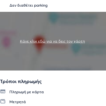
"γαϊτανάκι" αλληλεπιδράσεων. Δεύτερον, και ακόμα πιο
Δεν διαθέτει parking
γοητευτικό όπως χαρακτηρίζεται από εκείνη, είναι η
στάση του μη ειδικού, ο πελάτης έρχεται στη συνάντηση
μας έχοντας ήδη κάνει τις πολύτιμες προσπάθειες του να
λύσει το πρόβλημα του, προσπάθειες που έχουν
πολύτιμο υλικό για αξιοποίηση και παρατήρηση, να δούμε
μαζί τι πήγε καλά και τι όχι. Έτσι λοιπόν, με σεβασμό στην
Κάνε κλικ εδώ για να δεις τον χάρτη
ιστορία του καθενός και διάθεση να ακούσει τι
χρειάζεται, σε προσκαλεί να ξεκινήσετε μια συζήτηση
που ίσως έχει κάτι θεραπευτικό για εσένα!
Την περιγραφή επιμελείται η ομάδα του doctoranytime βασισμένη σε
επαληθευμένες πληροφορίες.
Τρόποι πληρωμής
Πληρωμή με κάρτα
Μετρητά