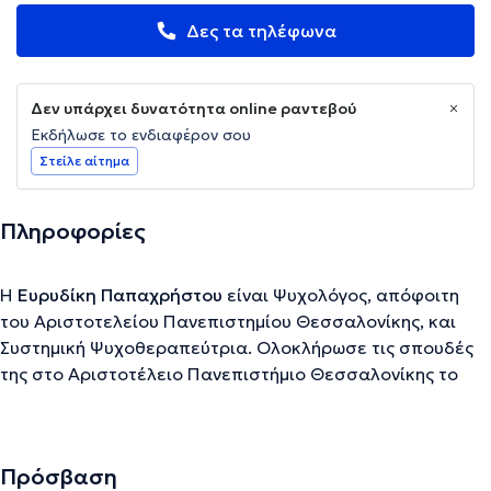
Δες τα τηλέφωνα
Δεν υπάρχει δυνατότητα online ραντεβού
Εκδήλωσε το ενδιαφέρον σου
Στείλε αίτημα
Πληροφορίες
Η
Ευρυδίκη Παπαχρήστου
είναι Ψυχολόγος, απόφοιτη
του Αριστοτελείου Πανεπιστημίου Θεσσαλονίκης, και
Συστημική Ψυχοθεραπεύτρια. Ολοκλήρωσε τις σπουδές
της στο Αριστοτέλειο Πανεπιστήμιο Θεσσαλονίκης το
2018 και ακολούθως παρακολούθησε την ετήσια
εκπαίδευση στο Ιατροπαιδαγωγικό Τμήμα του Ελληνικού
Κέντρου Ψυχικής Υγείας, Ανατολικού Τομέα
Πρόσβαση
Θεσσαλονίκης, όπου εκπαιδεύτηκε στις “Βασικές αρχές