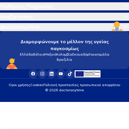
Παθήσεις/Υπηρεσίες
Αναζητήσεις
doctoranytime
Διαμορφώνουμε το μέλλον της υγείας
παγκοσμίως
Ελλάδα
Βέλγιο
Μεξικό
Κολομβία
Εκουαδόρ
Γουατεμάλα
Βραζιλία
Οροι χρήσης
Cookies
Πολιτική προστασίας προσωπικού απορρήτου
© 2026 doctoranytime