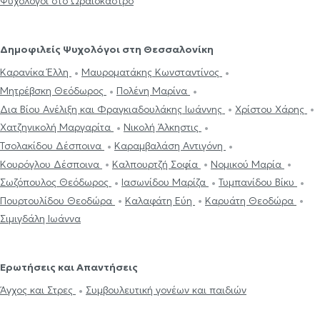
Ψυχολόγοι στο Ωραιόκαστρο
Δημοφιλείς Ψυχολόγοι στη Θεσσαλονίκη
Καρανίκα Έλλη
Μαυροματάκης Κωνσταντίνος
Μητρέβσκη Θεόδωρος
Πολένη Μαρίνα
Δια Βίου Ανέλιξη και Φραγκιαδουλάκης Ιωάννης
Χρίστου Χάρης
Χατζηνικολή Μαργαρίτα
Νικολή Άλκηστις
Τσολακίδου Δέσποινα
Καραμβαλάση Αντιγόνη
Κουρόγλου Δέσποινα
Καλπουρτζή Σοφία
Νομικού Μαρία
Σωζόπουλος Θεόδωρος
Ιασωνίδου Μαρίζα
Τυμπανίδου Βίκυ
Πουρτουλίδου Θεοδώρα
Καλαφάτη Εύη
Καρυάτη Θεοδώρα
Σιμιγδάλη Ιωάννα
Ερωτήσεις και Απαντήσεις
Άγχος και Στρες
Συμβουλευτική γονέων και παιδιών