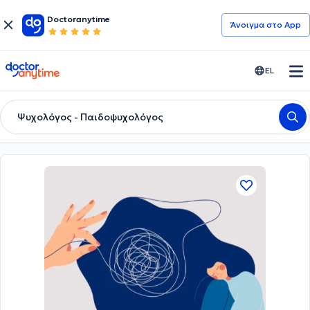
Doctoranytime
Άνοιγμα στο App
doctoranytime
EL
Ψυχολόγος - Παιδοψυχολόγος