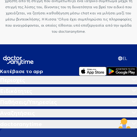
χρήστη από τη στιγμή που αντιμετωπίζει ένα ιατρικό σύμπτωμα μέχρι τη
στιγμή της λύσης του, δίνοντας του τη δυνατότητα να βρεί τον ειδικό που
χρειάζεται, να ζητήσει καθοδήγηση μέσω chat και να μιλήσει μαζί του
μέσω βιντεοκλήσης. Η Κισσα 'Ολγα έχει συμπληρώσει τις πληροφορίες
που αναγράφονται, οι οποίες τίθενται υπό επεξεργασία από την ομάδα
του doctoranytime.
EL
Κατέβασε το app
Περιοχές
Ειδικότητες
Παθήσεις/Υπηρεσίες
Αναζητήσεις
doctoranytime