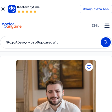
Doctoranytime
Άνοιγμα στο App
doctoranytime
EL
Ψυχολόγος-Ψυχοθεραπευτής