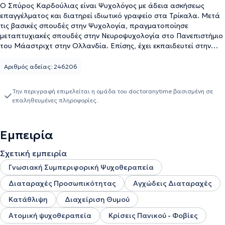
Ο Σπύρος Καρδούλιας είναι Ψυχολόγος με άδεια ασκήσεως
επαγγέλματος και διατηρεί ιδιωτικό γραφείο στα Τρίκαλα. Μετά
τις βασικές σπουδές στην Ψυχολογία, πραγματοποίησε
μεταπτυχιακές σπουδές στην Νευροψυχολογία στο Πανεπιστήμιο
του Μάαστριχτ στην Ολλανδία. Επίσης, έχει εκπαιδευτεί στην
Ψυχοθεραπεία Ενηλίκων στο τετραετές πρόγραμμα της
Εταιρείας Γνωσιακών Συμπεριφοριστικών Σπουδών, όπου
Αριθμός αδείας: 246206
παράλληλα εκπαιδεύτηκε σε θεωρητικό επίπεδο και στην ΓΣΨ
Παιδιών και Εφήβων. Διαθέτει εμπειρία ως νευροψυχολόγος σε
Την περιγραφή επιμελείται η ομάδα του doctoranytime βασισμένη σε
κέντρα αποκατάστασης και ιδιωτικά ως ψυχοθεραπευτης.
επαληθευμένες πληροφορίες.
Εμπειρία
Σχετική εμπειρία
Γνωσιακή Συμπεριφορική Ψυχοθεραπεία
Διαταραχές Προσωπικότητας
Αγχώδεις Διαταραχές
Κατάθλιψη
Διαχείριση Θυμού
Ατομική ψυχοθεραπεία
Κρίσεις Πανικού - Φοβίες