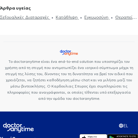
ψυχοθεραπεία
Συμβουλευτική εφήβων
Συμβουλευτική γονέων
Άρθρα υγείας
και παιδιών
Ομαδική ψυχοθεραπεία
Κατάθλιψη
Νοητική
Σεξουαλικές Διαταραχές
Κατάθλιψη
Εγκυμοσύνη
Θεραπεία
ενδυνάμωση
Συμβουλευτική φροντιστών ατόμων με άνοια
Life
ζεύγους
Life coaching
Ψυχοθεραπεία Online
Ψυχογενής
coaching
Υπνοθεραπεία
Σεξουαλικές Διαταραχές
Βουλιμία - Ψυχογενής Ανορεξία
Αυτισμός
Εθισμός στο
Ψυχογενής Βουλιμία - Ψυχογενής Ανορεξία
Διαχείριση πένθους
διαδίκτυο
ΔΕΠΥ
Κρίση πανικού
Δίαιτα και διατροφή
Τεστ προσωπικότητας
Τόνωση αυτοεκτίμησης
Άγχος και Στρες
Εθισμός
Τεστ επαγγελματικού προσανατολισμού
Κρίση πανικού
Το doctoranytime είναι ένα end-to-end solution που υποστηρίζει τον
χρήστη από τη στιγμή που αντιμετωπίζει ένα ιατρικό σύμπτωμα μέχρι τη
στιγμή της λύσης του, δίνοντας του τη δυνατότητα να βρεί τον ειδικό που
χρειάζεται, να ζητήσει καθοδήγηση μέσω chat και να μιλήσει μαζί του
μέσω βιντεοκλήσης. Ο Καρδουλιας Σπυρος έχει συμπληρώσει τις
πληροφορίες που αναγράφονται, οι οποίες τίθενται υπό επεξεργασία
από την ομάδα του doctoranytime.
EL