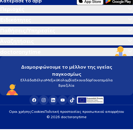
Κατέβασε το app
Περιοχές
Ειδικότητες
Παθήσεις/Υπηρεσίες
Αναζητήσεις
doctoranytime
Διαμορφώνουμε το μέλλον της υγείας
παγκοσμίως
Ελλάδα
Βέλγιο
Μεξικό
Κολομβία
Εκουαδόρ
Γουατεμάλα
Βραζιλία
Οροι χρήσης
Cookies
Πολιτική προστασίας προσωπικού απορρήτου
© 2026 doctoranytime