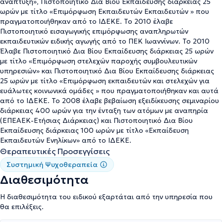
αφορούν την ψυχοκοινωνική υποστήριξη, την εκπαίδευση και την
ανάπτυξη», Πιστοποιητικό Δια Βίου Εκπαίδευσης διάρκειας 25
ενίσχυση της απασχολησιμότητας. Παράλληλα, υπήρξε μέλος του
ωρών με τίτλο «Επιμόρφωση Εκπαιδευτών Εκπαιδευτών » που
Δ.Σ. του Διεθνούς Κέντρου για τη Βιώσιμη Ανάπτυξη (ICSD) και
πραγματοποιήθηκαν από το ΙΔΕΚΕ. Το 2010 έλαβε
έχει ενεργό ρόλο σε θέματα κοινωνικής πολιτικής και δια βίου
Πιστοποιητικό εισαγωγικής επιμόρφωσης αναπληρωτών
μάθησης. Με πολυδιάστατη ακαδημαϊκή κατάρτιση,
εκπαιδευτικών ειδικής αγωγής από το ΠΕΚ Ιωαννίνων. Το 2010
πιστοποιήσεις στη συμβουλευτική και βαθιά εμπειρία σε θέματα
Έλαβε Πιστοποιητικό Δια Βίου Εκπαίδευσης διάρκειας 25 ωρών
ψυχικής υγείας, ο Μιχάλης Τσεντσερής προσφέρει
με τίτλο «Επιμόρφωση στελεχών παροχής συμβουλευτικών
εξατομικευμένες υπηρεσίες ψυχολογικής υποστήριξης, με
υπηρεσιών» και Πιστοποιητικό Δια Βίου Εκπαίδευσης διάρκειας
ιδιαίτερη ευαισθησία σε ευάλωτες κοινωνικές ομάδες, παιδιά και
25 ωρών με τίτλο «Επιμόρφωση εκπαιδευτών και στελεχών για
ενήλικες.
ευάλωτες κοινωνικά ομάδες » που πραγματοποιήθηκαν και αυτά
από το ΙΔΕΚΕ. Το 2008 έλαβε βεβαίωση εξειδίκευσης σεμιναρίου
διάρκειας 400 ωρών για την ένταξη των ατόμων με αναπηρία
(ΕΠΕΑΕΚ-Ετήσιας Διάρκειας) και Πιστοποιητικό Δια Βίου
Εκπαίδευσης διάρκειας 100 ωρών με τίτλο «Εκπαίδευση
Εκπαιδευτών Ενηλίκων» από το ΙΔΕΚΕ.
Θεραπευτικές Προσεγγίσεις
Συστημική Ψυχοθεραπεία
Διαθεσιμότητα
Η διαθεσιμότητα του ειδικού εξαρτάται από την υπηρεσία που
θα επιλέξεις.