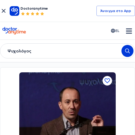
Doctoranytime
Άνοιγμα στο App
doctoranytime
EL
Ψυχολόγος