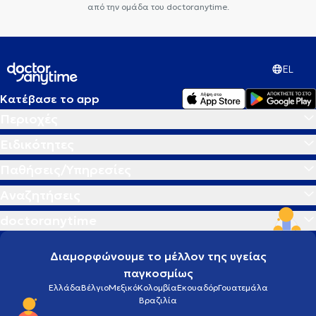
από την ομάδα του doctoranytime.
EL
Κατέβασε το app
Περιοχές
Ειδικότητες
Παθήσεις/Υπηρεσίες
Αναζητήσεις
doctoranytime
Διαμορφώνουμε το μέλλον της υγείας
παγκοσμίως
Ελλάδα
Βέλγιο
Μεξικό
Κολομβία
Εκουαδόρ
Γουατεμάλα
Βραζιλία