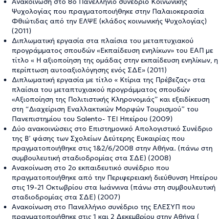
Ανακοίνωση στο 8ο Πανελλήνιο συνέδριο Κοινωνικής
Ψυχολογίας που πραγματοποιήθηκε στην Παλαιοκερασία
Φθιώτιδας από την ΕΛΨΕ (κλάδος κοινωνικής Ψυχολογίας)
(2011)
Διπλωματική εργασία στα πλαίσια του μεταπτυχιακού
προγράμματος σπουδών «Εκπαίδευση ενηλίκων» του ΕΑΠ με
τίτλο « Η αξιοποίηση της ομάδας στην εκπαίδευση ενηλίκων, η
περίπτωση αυτοαξιολόγησης ενός ΣΔΕ» (2011)
Διπλωματική εργασία με τίτλο « Κτίρια της Πρέβεζας» στα
πλαίσια του μεταπτυχιακού προγράμματος σπουδών
«Αξιοποίηση της Πολιτιστικής Κληρονομιάς” και εξειδίκευση
στη “Διαχείριση Εναλλακτικών Μορφών Τουρισμού” του
Πανεπιστημίου του Salento- ΤΕΙ Ηπείρου (2009)
Δύο ανακοινώσεις στο Επιστημονικό Απολογιστικό Συνέδριο
της Β’ φάσης των Σχολείων Δεύτερης Ευκαιρίας που
πραγματοποιήθηκε στις 1&2/6/2008 στην Αθήνα. (πάνω στη
συμβουλευτική σταδιοδρομίας στα ΣΔΕ) (2008)
Ανακοίνωση στο 2ο εκπαιδευτικό συνέδριο που
πραγματοποιήθηκε από την Περιφερειακή διεύθυνση Ηπείρου
στις 19-21 Οκτωβρίου στα Ιωάννινα (πάνω στη συμβουλευτική
σταδιοδρομίας στα ΣΔΕ) (2007)
Ανακοίνωση στο Πανελλήνιο συνέδριο της ΕΛΕΣΥΠ που
πραγματοποιήθηκε στις 1 και 2 Δεκεμβρίου στην Αθήνα (