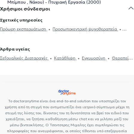
Μπίμπου , Νάκου) - Πτυχιακή Εργασία (2000)
Χρήσιμοι σύνδεσμοι
Σχετικές υπηρεσίες
Πρόωρη εκσπερμάτωση
Προσωποκεντρική ψυχοθεραπεία
Συνθετική ψυχοθεραπεία
Τριχοτιλλομανία
Ψυχοδυναμική
ψυχοθεραπεία
Συμβουλευτική εφήβων
Συμβουλευτική γονέων
Άρθρα υγείας
και παιδιών
Ομαδική ψυχοθεραπεία
Κατάθλιψη
Νοητική
Σεξουαλικές Διαταραχές
Κατάθλιψη
Εγκυμοσύνη
Θεραπεία
ενδυνάμωση
Συμβουλευτική φροντιστών ατόμων με άνοια
Life
ζεύγους
Life coaching
Ψυχοθεραπεία Online
Ψυχογενής
coaching
Υπνοθεραπεία
Σεξουαλικές Διαταραχές
Βουλιμία - Ψυχογενής Ανορεξία
Αυτισμός
Εθισμός στο
Ψυχογενής Βουλιμία - Ψυχογενής Ανορεξία
Διαχείριση πένθους
διαδίκτυο
ΔΕΠΥ
Κρίση πανικού
Δίαιτα και διατροφή
Τεστ προσωπικότητας
Τόνωση αυτοεκτίμησης
Άγχος και Στρες
Εθισμός
Τεστ επαγγελματικού προσανατολισμού
Κρίση πανικού
Το doctoranytime είναι ένα end-to-end solution που υποστηρίζει τον
χρήστη από τη στιγμή που αντιμετωπίζει ένα ιατρικό σύμπτωμα μέχρι τη
στιγμή της λύσης του, δίνοντας του τη δυνατότητα να βρεί τον ειδικό που
χρειάζεται, να ζητήσει καθοδήγηση μέσω chat και να μιλήσει μαζί του
μέσω βιντεοκλήσης. Ο Τσεντσερης Μιχαλης έχει συμπληρώσει τις
πληροφορίες που αναγράφονται, οι οποίες τίθενται υπό επεξεργασία