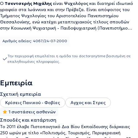
Ο
Τσεντσερής Μιχάλης
είναι
Ψυχολόγος
και διατηρεί ιδιωτικό
γραφείο στα Ιωάννινα και στην Πρέβεζα. Είναι απόφοιτος του
Τμήματος Ψυχολογίας του Αριστοτελείου Πανεπιστημίου
Θεσσαλονίκης, ενώ κατέχει μεταπτυχιακούς τίτλους σπουδών
στην Κοινωνική Ψυχιατρική - Παιδοψυχιατρική (Πανεπιστήμιο
Ιωαννίνων), στην Εκπαίδευση Ενηλίκων (ΕΑΠ), στην Πολιτιστική
Κληρονομιά και Εναλλακτικό Τουρισμό (Πανεπιστήμιο Salento -
Αριθμός αδείας: 4067/24-07-2000
ΤΕΙ Ηπείρου), καθώς και στις Επιστήμες του Ευρωπαϊκού
Πολιτισμού. Παράλληλα, έχει εξειδικευτεί στη διαχείριση
Την περιγραφή επιμελείται η ομάδα του doctoranytime βασισμένη σε
διατροφικών διαταραχών και παχυσαρκίας ως Master
επαληθευμένες πληροφορίες.
Practitioner (NCfED, Ηνωμένο Βασίλειο – πιστοποίηση από τον
BPS), ενώ έχει παρακολουθήσει εξ αποστάσεως εκπαιδευτικά
προγράμματα Ψυχολογίας του Αθλητισμού σε συνεργασία με το
Εμπειρία
Πανεπιστήμιο του Εδιμβούργου. Η επαγγελματική του πορεία
περιλαμβάνει πολυετή εμπειρία στην ειδική αγωγή ως
Σχετική εμπειρία
αναπληρωτής και ωρομίσθιος ψυχολόγος σε ΚΕΔΔΥ, ΕΕΕΕΚ και
ειδικά σχολεία στην Ήπειρο. Παράλληλα, έχει μακρά εμπλοκή
Κρίσεις Πανικού - Φοβίες
Αγχος και Στρες
στην εκπαίδευση ενηλίκων, ως εκπαιδευτής και σύμβουλος σε
1 συστάσεις ασθενών
Σχολεία Δεύτερης Ευκαιρίας, στο ΙΔΕΚΕ, σε ΔΙΕΚ και σε πλήθος
Σπουδές και κατάρτιση
κοινωνικών και συμβουλευτικών προγραμμάτων. Έχει συνεργαστεί
με δημόσιους και ιδιωτικούς φορείς ως επιστημονικός συνεργάτης,
Το 2011 έλαβε Πιστοποιητικό Δια Βίου Εκπαίδευσης διάρκειας
σύμβουλος και εισηγητής σε ευρωπαϊκά και εθνικά έργα που
250 ωρών με τίτλο «Πολιτισμός, Τουρισμός, Περιφερειακή