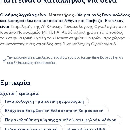
Γιατί είναι ο κατάλληλος για σένα
Ο
Δήμας Άγγελος
είναι
Μαιευτήρας
- Χειρουργός Γυναικολόγος
και διατηρεί ιδιωτικά ιατρεία σε Αθήνα και Πρέβεζα. Επιπλέον,
είναι
Επιμελητής της Α’ Κλινικής Γυναικολογικής Ογκολογίας στο
Ιδιωτικό Νοσοκομείο ΜΗΤΕΡΑ. Αφού ολοκλήρωσε τις σπουδές
του στην Ιατρική Σχολή του Πανεπιστημίου Πατρών, προχώρησε
σε μεταπτυχιακές σπουδές στη Γυναικολογική Ογκολογία &
Ογκολογία Μαστού στην Ιατρική Σχολή του Αριστοτελείου
Πανεπιστημίου Θεσσαλονίκης αλλά και στη Παθολογία της
Την περιγραφή επιμελείται η ομάδα του doctoranytime βασισμένη σε
Κύησης, στην Ιατρική Σχολή του Εθνικού και Καποδιστριακού
επαληθευμένες πληροφορίες.
Πανεπιστημίου Αθηνών. Επιπλέον, πόνησε την Διδακτορική
Διατριβή του με έμφαση στη Γυναικολογική Ογκολογία στην
Ιατρική σχολή του Πανεπιστημίου Ιωαννίνων. Ειδικεύτηκε
στη
Εμπειρία
Μαιευτική - Γυναικολογία στο Πανεπιστημιακό Νοσοκομείο
Ιωαννίνων καθώς και στα Νοσοκομεία Barnet και Chase Farm του
Σχετική εμπειρία
Λονδίνου. Τέλος, εργάστηκε ως
Επικουρικός Επιμελητής στο
Γυναικολογική - μαιευτική χειρουργική
Γενικό Νοσοκομείο Λευκάδας, Ελλάδα από το 2020 έως το 2023.
Ελάχιστα Επεμβατική Ενδοσκοπική Χειρουργική
Παρακολούθηση κύησης χαμηλού και υψηλού κινδύνου
Ενδοσκοπική χειρουργική
Κονδυλώματα HPV