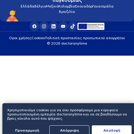
παγκοσμίως
Ελλάδα
Βέλγιο
Μεξικό
Κολομβία
Εκουαδόρ
Γουατεμάλα
Βραζιλία
Οροι χρήσης
Cookies
Πολιτική προστασίας προσωπικού απορρήτου
© 2026 doctoranytime
Χρησιμοποιούμε cookies για να σου προσφέρουμε μια κορυφαία
προσωποποιημένη εμπειρία doctoranytime και να σε βοηθήσουμε να
βρεις εύκολα αυτό που ψάχνεις.
Προσαρμογή
Απόρριψη
Aποδοχή