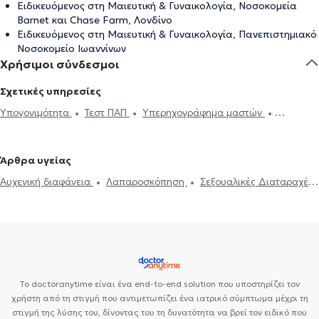
Ειδικευόμενος στη Μαιευτική & Γυναικολογία, Νοσοκομεία
Barnet και Chase Farm, Λονδίνο
Ειδικευόμενος στη Μαιευτική & Γυναικολογία, Πανεπιστημιακό
Νοσοκομείο Ιωαννίνων
Χρήσιμοι σύνδεσμοι
Σχετικές υπηρεσίες
Υπογονιμότητα
Τεστ ΠΑΠ
Υπερηχογράφημα μαστών
Κολποσκόπηση
Εγκυμοσύνη
Υστεροσκόπηση
Ηλεκτρονική
συνταγογράφηση
Κονδυλώματα HPV
Απόξεση Μήτρας
Άρθρα υγείας
Αυχενική διαφάνεια
Λαπαροσκόπηση
Αντισύλληψη
DNA test
Αυχενική διαφάνεια
Λαπαροσκόπηση
Σεξουαλικές Διαταραχές
Μητρορραγία
Δυσμηνόρροια
Βακτηριακή κολπίτιδα
Εγκυμοσύνη
Εμμηνόπαυση
Υαλουρονικό Οξύ - Fillers
Μαστογραφία
Ουρολοίμωξη
Εξωσωματική γονιμοποίηση
Ακράτεια
Κονδυλώματα HPV
Σεξουαλικώς μεταδιδόμενα
Πολυκυστικές ωοθήκες
νοσήματα (ΣΜΝ)
Κολπίτιδα
Υπογονιμότητα
Πολυκυστικές
ωοθήκες
Πρόπτωση μήτρας
Ενδομητρίωση
Ινομύωμα
Κολποσκόπηση
Σαλπιγγογραφία
Τεστ ΠΑΠ
Τραχηλίτιδα
Το doctoranytime είναι ένα end-to-end solution που υποστηρίζει τον
Υστεροσκόπηση
χρήστη από τη στιγμή που αντιμετωπίζει ένα ιατρικό σύμπτωμα μέχρι τη
στιγμή της λύσης του, δίνοντας του τη δυνατότητα να βρεί τον ειδικό που