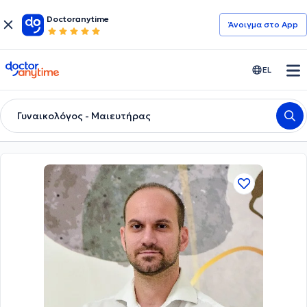
Doctoranytime
Άνοιγμα στο App
doctoranytime
EL
Γυναικολόγος - Μαιευτήρας