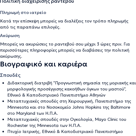
Πολιτική διαχείρισης ραντεβού
Πληρωμή στο ιατρείο
Κατά την επίσκεψη μπορείς να διαλέξεις τον τρόπο πληρωμής
από τις παραπάνω επιλογές.
Ακύρωση
Μπορείς να ακυρώσεις το ραντεβού σου μέχρι 3 ώρες πριν. Για
περισσότερες πληροφορίες μπορείς να διαβάσεις την
πολιτική
ακύρωσης
.
Βιογραφικό και καριέρα
Σπουδές
Διδακτορική διατριβή "Προγνωστική σημασία της μοριακής και
μορφολογικής προσέγγισης κακοήθων όγκων του μαστού",
Εθνικό & Καποδιστριακό Πανεπιστήμιο Αθηνών
Μεταπτυχιακές σπουδές στη Χειρουργική, Πανεπιστήμιο της
Μinnesota και στο Νοσοκομείο Johns Hopkins της Baltimore
στο Maryland των Η.Π.Α.
Μεταπτυχιακές σπουδές στην Ογκολογία, Mayo Clinic του
Rochester της Minnesota των Η.Π.Α.
Πτυχίο Ιατρικής, Εθνικό & Καποδιστριακό Πανεπιστήμιο