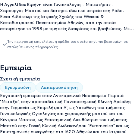
Η
Αγγελίδου Ειρήνη
είναι Γυναικολόγος - Μαιευτήρας -
Χειρουργός Μαστού και διατηρεί ιδιωτικό ιατρείο στη Ρόδο.
Είναι Διδάκτωρ της Ιατρικής Σχολής του Εθνικού &
Καποδιστριακού Πανεπιστημίου Αθηνών, από την οποία
αποφοίτησε το 1998 με τιμητικές διακρίσεις και βραβεύσεις. Με
την ολοκλήρωση των σπουδών της, εστάλη από το Πανεπιστήμιο
Αθηνών στις Η.Π.Α. για μεταπτυχιακές σπουδές στη χειρουργική
Την περιγραφή επιμελείται η ομάδα του doctoranytime βασισμένη σε
στο Πανεπιστήμιο της Μinnesota και στο Νοσοκομείο Johns
επαληθευμένες πληροφορίες.
Hopkins της Baltimore στο Maryland των Η.Π.Α., καθώς επίσης
στην ογκολογία στη Mayo Clinic του Rochester της Minnesota των
Η.Π.Α. Ξεκίνησε στο Αντικαρκινικό Νοσοκομείο "Μεταξά" στον
Εμπειρία
Πειραιά ολοκληρώνοντας το χρόνο της γενικής χειρουργικής. Στη
Δρέσδη, ολοκλήρωσε την ειδίκευσή της στην προπαιδευτική
Σχετική εμπειρία
πανεπιστημιακή κλινική μαιευτικής και γυναικολογίας Δρέσδης,
Εγκυμοσύνη
Λαπαροσκόπηση
από όπου έλαβε, κατόπιν επιτυχών εξετάσεων, τον γερμανικό
τίτλο ειδικότητας μαιευτικής και γυναικολογίας. Yποειδικεύθηκε
Εργασιακή εμπειρία στον Αντικαρκινικό Νοσοκομείο Πειραιά
στη λαπαροσκοπική χειρουργική, γυναικολογική ογκολογία και
"Μεταξα", στην προπαιδευτική Πανεπιστημιακή Κλινική Δρέσδης
στην ογκοπλαστική και πλαστική χειρουργική του μαστού στην
στην Γερμανία ως Επιμελήτρια Α', ως Υπευθυνη του τμήματος
πανεπιστημιακή κλινική μαιευτικής και γυναικολογίας του Παν.
Γυναικολογικής Ογκολογίας και χειρουργικής μαστού και του
Δρέσδης, στην πανεπιστημιακή κλινική μαιευτικής-γυναικολογίας
Κέντρου Μαστού, ως Επιστημονική Διευθύντρια του τμήματος
του Νοσοκομείου Virchow του Παν. Charite του Βερολίνου, στην
Μαστού στην Γενική Κλινική Δωδεκανήσου "Euromedica" και ως
προπαιδευτική παν. κλινική μαιευτικής- γυναικολογίας του
Επιστημονικός συνεργάτης στο ΙΑΣΩ Αθηνών και του Ιατρικού