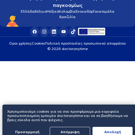
παγκοσμίως
Ελλάδα
Βέλγιο
Μεξικό
Κολομβία
Εκουαδόρ
Γουατεμάλα
Βραζιλία
Οροι χρήσης
Cookies
Πολιτική προστασίας προσωπικού απορρήτου
© 2026 doctoranytime
Χρησιμοποιούμε cookies για να σου προσφέρουμε μια κορυφαία
προσωποποιημένη εμπειρία doctoranytime και να σε βοηθήσουμε να
βρεις εύκολα αυτό που ψάχνεις.
Προσαρμογή
Απόρριψη
Aποδοχή