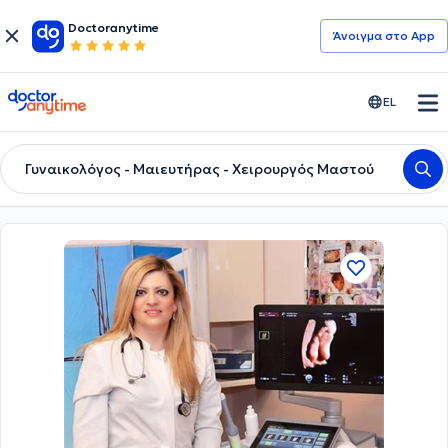
Doctoranytime
Άνοιγμα στο App
doctoranytime
EL
Γυναικολόγος - Μαιευτήρας - Χειρουργός Μαστού