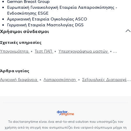
German Breast Group
Ευρωπαϊκή Γυναικολογική Εταιρεία Λαπαροσκόπησης -
Ενδοσκόπησης ESGE
Αμερικανική Εταιρεία Ογκολογίας ASCO
Γερμανική Εταιρεία Μαστολογίας DGS
Χρήσιμοι σύνδεσμοι
Σχετικές υπηρεσίες
Υπογονιμότητα
Τεστ ΠΑΠ
Υπερηχογράφημα μαστών
Κολποσκόπηση
Εγκυμοσύνη
Υστεροσκόπηση
Ηλεκτρονική
συνταγογράφηση
Κονδυλώματα HPV
Απόξεση Μήτρας
Άρθρα υγείας
Αυχενική διαφάνεια
Λαπαροσκόπηση
Αντισύλληψη
DNA test
Αυχενική διαφάνεια
Λαπαροσκόπηση
Σεξουαλικές Διαταραχές
Μητρορραγία
Δυσμηνόρροια
Βακτηριακή κολπίτιδα
Εγκυμοσύνη
Εμμηνόπαυση
Υαλουρονικό Οξύ - Fillers
Μαστογραφία
Ουρολοίμωξη
Εξωσωματική γονιμοποίηση
Ακράτεια
Κονδυλώματα HPV
Σεξουαλικώς μεταδιδόμενα
Πολυκυστικές ωοθήκες
νοσήματα (ΣΜΝ)
Κολπίτιδα
Υπογονιμότητα
Πολυκυστικές
ωοθήκες
Πρόπτωση μήτρας
Ενδομητρίωση
Ινομύωμα
Κολποσκόπηση
Σαλπιγγογραφία
Τεστ ΠΑΠ
Τραχηλίτιδα
Το doctoranytime είναι ένα end-to-end solution που υποστηρίζει τον
Υστεροσκόπηση
χρήστη από τη στιγμή που αντιμετωπίζει ένα ιατρικό σύμπτωμα μέχρι τη