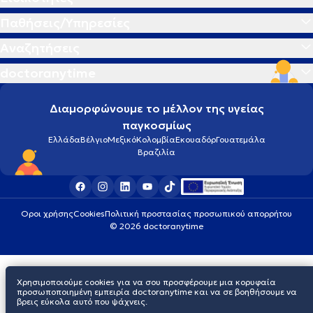
Παθήσεις/Υπηρεσίες
Αναζητήσεις
doctoranytime
Διαμορφώνουμε το μέλλον της υγείας
παγκοσμίως
Ελλάδα
Βέλγιο
Μεξικό
Κολομβία
Εκουαδόρ
Γουατεμάλα
Βραζιλία
Οροι χρήσης
Cookies
Πολιτική προστασίας προσωπικού απορρήτου
© 2026 doctoranytime
Χρησιμοποιούμε cookies για να σου προσφέρουμε μια κορυφαία
προσωποποιημένη εμπειρία doctoranytime και να σε βοηθήσουμε να
βρεις εύκολα αυτό που ψάχνεις.