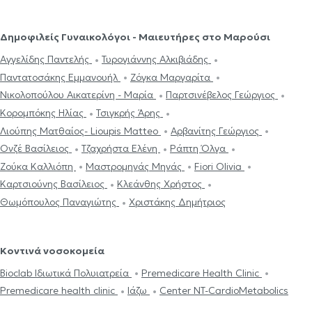
Δημοφιλείς Γυναικολόγοι - Μαιευτήρες στο Μαρούσι
Αγγελίδης Παντελής
Τυρογιάννης Αλκιβιάδης
Παντατοσάκης Εμμανουήλ
Ζόγκα Μαργαρίτα
Νικολοπούλου Αικατερίνη - Μαρία
Παρτσινέβελος Γεώργιος
Κορομπόκης Ηλίας
Τσιγκρής Άρης
Λιούπης Ματθαίος- Lioupis Matteo
Αρβανίτης Γεώργιος
Ονζέ Βασίλειος
Τζαχρήστα Ελένη
Ράπτη Όλγα
Ζούκα Καλλιόπη
Μαστρομηνάς Μηνάς
Fiori Olivia
Καρτσιούνης Βασίλειος
Κλεάνθης Χρήστος
Θωμόπουλος Παναγιώτης
Χριστάκης Δημήτριος
Κοντινά νοσοκομεία
Bioclab Ιδιωτικά Πολυιατρεία
Premedicare Health Clinic
Premedicare health clinic
Ιάζω
Center NT-CardioMetabolics