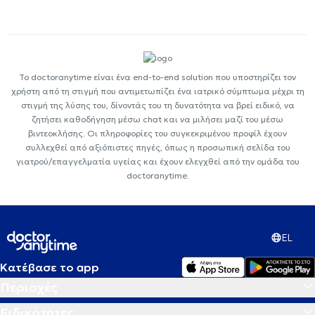
Το doctoranytime είναι ένα end-to-end solution που υποστηρίζει τον
χρήστη από τη στιγμή που αντιμετωπίζει ένα ιατρικό σύμπτωμα μέχρι τη
στιγμή της λύσης του, δίνοντάς του τη δυνατότητα να βρεί ειδικό, να
ζητήσει καθοδήγηση μέσω chat και να μιλήσει μαζί του μέσω
βιντεοκλήσης. Οι πληροφορίες του συγκεκριμένου προφίλ έχουν
συλλεχθεί από αξιόπιστες πηγές, όπως η προσωπική σελίδα του
γιατρού/επαγγελματία υγείας και έχουν ελεγχθεί από την ομάδα του
doctoranytime.
EL
Κατέβασε το app
Περιοχές
Ειδικότητες