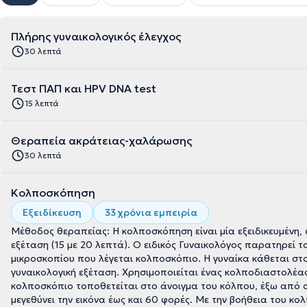
Πλήρης γυναικολογικός έλεγχος
30 λεπτά
Τεστ ΠΑΠ και HPV DNA test
15 λεπτά
Θεραπεία ακράτειας-χαλάρωσης
30 λεπτά
Κολποσκόπηση
Εξειδίκευση
33 χρόνια εμπειρία
Μέθοδος θεραπείας: Η κολποσκόπηση είναι μία εξειδικευμένη, 
εξέταση (15 με 20 λεπτά). Ο ειδικός Γυναικολόγος παρατηρεί τ
μικροσκοπίου που λέγεται κολποσκόπιο. Η γυναίκα κάθεται στο
γυναικολογική εξέταση. Χρησιμοποιείται ένας κολποδιαστολέας
κολποσκόπιο τοποθετείται στο άνοιγμα του κόλπου, έξω από α
μεγεθύνει την εικόνα έως και 60 φορές. Με την βοήθεια του κολ