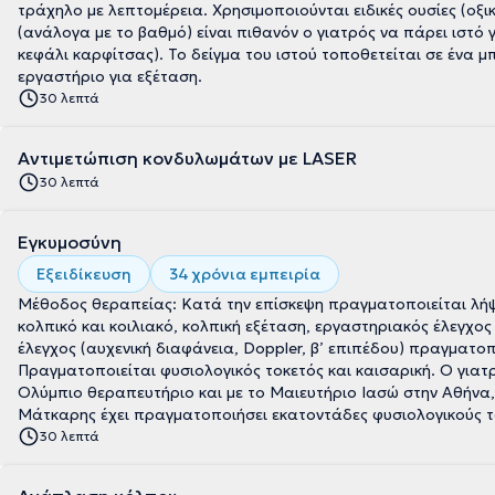
τράχηλο με λεπτομέρεια. Χρησιμοποιούνται ειδικές ουσίες (οξι
(ανάλογα με το βαθμό) είναι πιθανόν ο γιατρός να πάρει ιστό 
κεφάλι καρφίτσας). Το δείγμα του ιστού τοποθετείται σε ένα 
εργαστήριο για εξέταση.
30 λεπτά
Αντιμετώπιση κονδυλωμάτων με LASER
30 λεπτά
Εγκυμοσύνη
Εξειδίκευση
34 χρόνια εμπειρία
Μέθοδος θεραπείας: Κατά την επίσκεψη πραγματοποιείται λήψ
κολπικό και κοιλιακό, κολπική εξέταση, εργαστηριακός έλεγχο
έλεγχος (αυχενική διαφάνεια, Doppler, β’ επιπέδου) πραγματο
Πραγματοποιείται φυσιολογικός τοκετός και καισαρική. Ο γιατ
Ολύμπιο θεραπευτήριο και με το Μαιευτήριο Ιασώ στην Αθήνα, ε
Μάτκαρης έχει πραγματοποιήσει εκατοντάδες φυσιολογικούς το
30 λεπτά