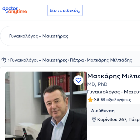
doctoranytime
Είστε ειδικός;
Γυναικολόγοι - Μαιευτήρες
Πάτρα
Ματκάρης Μιλτιάδης
Ματκάρης Μιλτι
MD, PhD
Γυναικολόγος - Μαιε
|
9.8
85 αξιολογήσεις
Διεύθυνση
Κορίνθου 267, Πάτρ