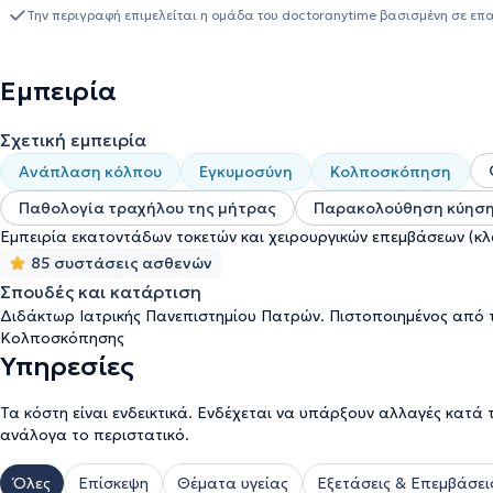
διαθέτει την πρωτοποριακή
ιατρική 'πολύθρόνα' ηλεκτρομαγνη
Την περιγραφή επιμελείται η ομάδα του doctoranytime βασισμένη σε επ
θεραπεία της ακράτειας και της χαλάρωσης. Κατέχει άδεια για ε
Εταιρεία Κολποσκόπησης και Παθολογίας Τραχήλου ως
ειδικός
(Υστεροσκόπηση, Λαπαροσκόπηση) και την χρήση
LASER
στην Γυν
Εμπειρία
Μαστολογίας. Έχει δημοσιεύσει πλήθος άρθρων σε ελληνικά και ξένα επιστημονικά περιοδικά. Ενημερώνεται και
μετεκπαιδεύεται συνεχώς σε όλες τις νέες μεθόδους διάγνωσης κ
Σχετική εμπειρία
συνεδρίων και σεμιναρίων. Παρέχει άμεση, γρήγορη και υπεύθυνη 
Πατρών, της European Federation for Colposcopy, της Ελληνική
Ανάπλαση κόλπου
Εγκυμοσύνη
Κολποσκόπηση
Ελληνικής Εταιρείας Κατώτερου Γεννητικού Συστήματος και της 
Παθολογία τραχήλου της μήτρας
Παρακολούθηση κύησης
γυναικολογικό ιατρείο ΓΥΝΗ ανακαινίσθηκε πρόσφατα, ακολουθών
φιλόξενος, καλαίσθητος «γυναικείος» χώρος. Επίσης, ανανεώθηκε
Εμπειρία εκατοντάδων τοκετών και χειρουργικών επεμβάσεων (κ
πλέον σύγχρονα μηχανήματα υψηλής τεχνολογίας.
85 συστάσεις ασθενών
Σπουδές και κατάρτιση
Διδάκτωρ Ιατρικής Πανεπιστημίου Πατρών. Πιστοποιημένος από 
Κολποσκόπησης
Υπηρεσίες
Τα κόστη είναι ενδεικτικά. Ενδέχεται να υπάρξουν αλλαγές κατά 
ανάλογα το περιστατικό.
Όλες
Επίσκεψη
Θέματα υγείας
Εξετάσεις & Επεμβάσει