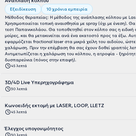
Ανάπλαση κόλπου
Εξειδίκευση
10 χρόνια εμπειρία
Μέθοδος θεραπείας: Η μέθοδος της ανάπλασης κόλπου με Laser 
Χρησιμοποιείται τοπική αναισθησία με spray (όχι με ένεση). Θ
τεστ Παπανικολάου. Θα τοποθετηθεί στον κόλπο σας η ειδική 
μοίρες, και θα μετακινείται ανά ένα εκατοστό προς τα έξω. Αυ
εφαρμόζεται fractional laser στα μικρά χείλη του αιδοίου, ώσ
χαλάρωση. Πριν την επέμβαση θα σας έχουν δοθεί γραπτές λεπ
Αντιμετωπίζεται η χαλάρωση του κόλπου, η ατροφία - ξηρότητα
δυσπαρεύνια (πόνος στην επαφή).
45 λεπτά
3D/4D Live Υπερηχογράφημα
30 λεπτά
Κωνοειδής εκτομή με LASER, LOOP, LLETZ
45 λεπτά
Έλεγχος υπογονιμότητος
30 λεπτά