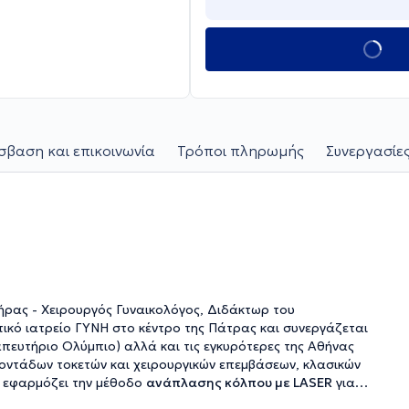
βαση και επικοινωνία
Τρόποι πληρωμής
Συνεργασίες
ήρας - Χειρουργός Γυναικολόγος, Διδάκτωρ του
τικό ιατρείο ΓΥΝΗ στο κέντρο της Πάτρας και συνεργάζεται
ραπευτήριο Ολύμπιο) αλλά και τις εγκυρότερες της Αθήνας
κατοντάδων τοκετών και χειρουργικών επεμβάσεων, κλασικών
υ εφαρμόζει την μέθοδο
ανάπλασης κόλπου με LASER
για
όπαυσης. Επίσης είναι από τους πρώτους πανελληνίως που