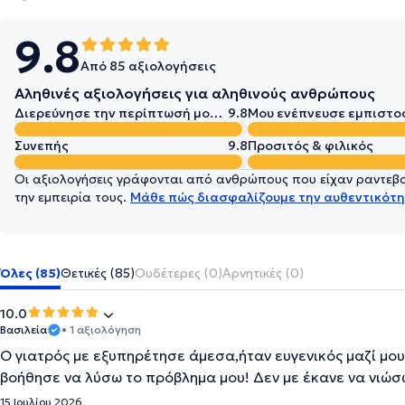
9.8
Από 85 αξιολογήσεις
Αληθινές αξιολογήσεις για αληθινούς ανθρώπους
Διερεύνησε την περίπτωσή μου σε βάθος
9.8
Μου ενέπνευσε εμπιστο
Συνεπής
9.8
Προσιτός & φιλικός
Οι αξιολογήσεις γράφονται από ανθρώπους που είχαν ραντεβού
την εμπειρία τους.
Μάθε πώς διασφαλίζουμε την αυθεντικότη
Όλες (85)
Θετικές (85)
Ουδέτερες (0)
Αρνητικές (0)
10.0
Βασιλεία
• 1 αξιολόγηση
Ο γιατρός με εξυπηρέτησε άμεσα,ήταν ευγενικός μαζί μου
βοήθησε να λύσω το πρόβλημα μου! Δεν με έκανε να νιώσ
15 Ιουλίου 2026