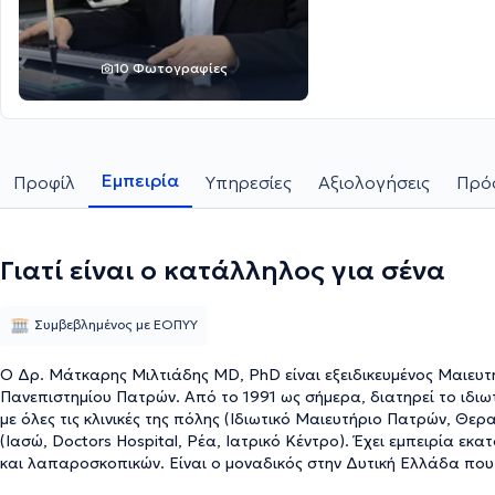
10 Φωτογραφίες
Εμπειρία
Προφίλ
Υπηρεσίες
Αξιολογήσεις
Πρόσ
Γιατί είναι ο κατάλληλος για σένα
Συμβεβλημένος με ΕΟΠΥΥ
Ο Δρ. Μάτκαρης Μιλτιάδης MD, PhD είναι εξειδικευμένος Μαιευτ
Πανεπιστημίου Πατρών. Από το 1991 ως σήμερα, διατηρεί το ιδιω
με όλες τις κλινικές της πόλης (Ιδιωτικό Μαιευτήριο Πατρών, Θε
(Ιασώ, Doctors Hospital, Ρέα, Ιατρικό Κέντρο). Έχει εμπειρία ε
και λαπαροσκοπικών. Είναι ο μοναδικός στην Δυτική Ελλάδα πο
την αντιμετώπιση ακράτειας, χαλάρωσης και ατροφίας της εμμην