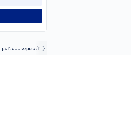
 με Νοσοκομεία/Κλινικές
Βιογραφικό και καριέρα