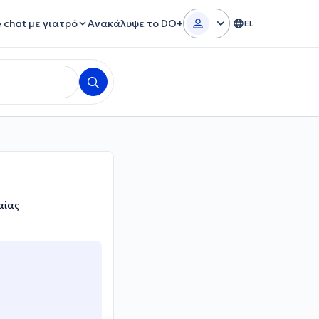
e chat με γιατρό
Ανακάλυψε το DO+
EL
αΐας