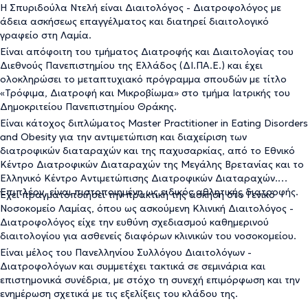
Η Σπυριδούλα Ντελή είναι Διαιτολόγος - Διατροφολόγος με
άδεια ασκήσεως επαγγέλματος και διατηρεί διαιτολογικό
γραφείο στη Λαμία.
Είναι απόφοιτη του τμήματος Διατροφής και Διαιτολογίας του
Διεθνούς Πανεπιστημίου της Ελλάδος (ΔΙ.ΠΑ.Ε.) και έχει
ολοκληρώσει το μεταπτυχιακό πρόγραμμα σπουδών με τίτλο
«Τρόφιμα, Διατροφή και Μικροβίωμα» στο τμήμα Ιατρικής του
Δημοκριτείου Πανεπιστημίου Θράκης.
Είναι κάτοχος διπλώματος Master Practitioner in Eating Disorders
and Obesity για την αντιμετώπιση και διαχείριση των
διατροφικών διαταραχών και της παχυσαρκίας, από το Εθνικό
Κέντρο Διατροφικών Διαταραχών της Μεγάλης Βρετανίας και το
Ελληνικό Κέντρο Αντιμετώπισης Διατροφικών Διαταραχών.
Επιπλέον, είναι πιστοποιημένη ως ειδικός αθλητικής διατροφής.
Έχει πραγματοποιήσει την πρακτική της άσκηση στο Γενικό
Νοσοκομείο Λαμίας, όπου ως ασκούμενη Κλινική Διαιτολόγος -
Διατροφολόγος είχε την ευθύνη σχεδιασμού καθημερινού
διαιτολογίου για ασθενείς διαφόρων κλινικών του νοσοκομείου.
Είναι μέλος του Πανελληνίου Συλλόγου Διαιτολόγων -
Διατροφολόγων και συμμετέχει τακτικά σε σεμινάρια και
επιστημονικά συνέδρια, με στόχο τη συνεχή επιμόρφωση και την
ενημέρωση σχετικά με τις εξελίξεις του κλάδου της.