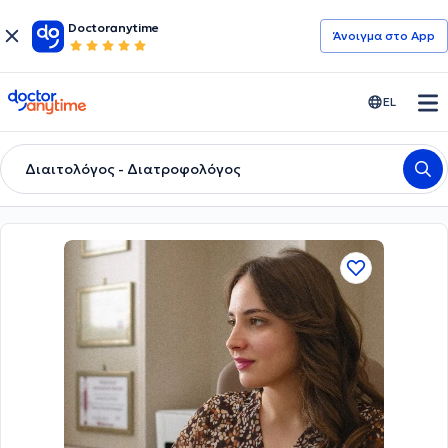
Doctoranytime
Άνοιγμα στο App
doctoranytime
EL
Διαιτολόγος - Διατροφολόγος