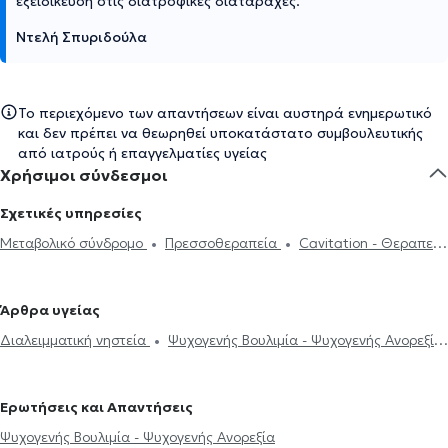
εξειδίκευση στις διατροφικές διαταραχές.
Ντελή Σπυριδούλα
Το περιεχόμενο των απαντήσεων είναι αυστηρά ενημερωτικό
και δεν πρέπει να θεωρηθεί υποκατάστατο συμβουλευτικής
από ιατρούς ή επαγγελματίες υγείας
Χρήσιμοι σύνδεσμοι
Σχετικές υπηρεσίες
Μεταβολικό σύνδρομο
Πρεσσοθεραπεία
Cavitation - Θεραπεία
για Κυτταρίτιδα
Διαλειμματική νηστεία
Διατροφή για
χοληστερίνη
Πρόγραμμα διατροφής
Ψυχογενής Βουλιμία -
Άρθρα υγείας
Ψυχογενής Ανορεξία
Απώλεια βάρους
Δίαιτα και διατροφή
Διαλειμματική νηστεία
Ψυχογενής Βουλιμία - Ψυχογενής Ανορεξία
Διατροφή για παιδιά
Αθλητική διατροφή
Online δίαιτα
Δίαιτα και διατροφή
Διαβήτης
Χοληστερίνη
Χολή
Vegan διατροφή
Ευερέθιστο έντερο
Καρκίνος και διατροφή
Πολυκυστικές ωοθήκες
Αναιμία
Νεφρική ανεπάρκεια
Παχυσαρκία
Πολυκυστικές ωοθήκες
Ερωτήσεις και Απαντήσεις
Χολή
Χοληστερίνη
Ψυχογενής Βουλιμία - Ψυχογενής Ανορεξία