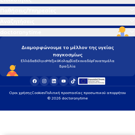
Παθήσεις/Υπηρεσίες
Αναζητήσεις
doctoranytime
Διαμορφώνουμε το μέλλον της υγείας
παγκοσμίως
Ελλάδα
Βέλγιο
Μεξικό
Κολομβία
Εκουαδόρ
Γουατεμάλα
Βραζιλία
Οροι χρήσης
Cookies
Πολιτική προστασίας προσωπικού απορρήτου
© 2026 doctoranytime