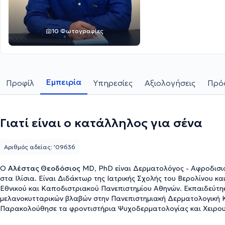
10 Φωτογραφίες
Εμπειρία
Προφίλ
Υπηρεσίες
Αξιολογήσεις
Πρόσ
Γιατί είναι ο κατάλληλος για σένα
Αριθμός αδείας: '09636
Ο
Αλέστας Θεοδόσιος
MD, PhD είναι Δερματολόγος - Αφροδισιολό
στα Ιλίσια. Είναι Διδάκτωρ της Ιατρικής Σχολής του Βερολίνου κα
Εθνικού και Καποδιστριακού Πανεπιστημίου Αθηνών. Εκπαιδεύτη
μελανοκυτταρικών βλαβών στην Πανεπιστημιακή Δερματολογική Κλι
Παρακολούθησε τα φροντιστήρια Ψυχοδερματολογίας και Χειρου
και Αφροδισιολογίας στις Βρυξέλλες και το Θερινό Σχολείο Μικρο