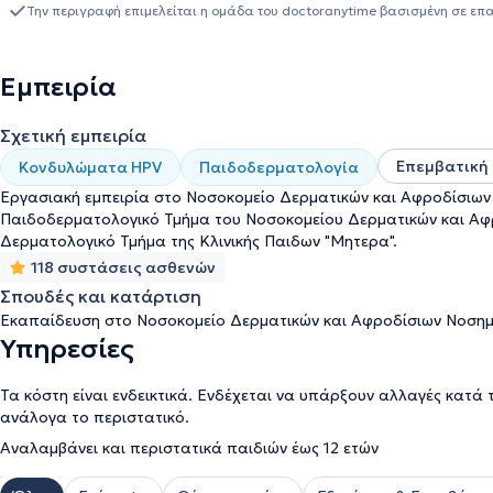
στο Εργαστήριο Δερματο-ενδοκρινολογίας και Παθήσεων Σμηγμα
Την περιγραφή επιμελείται η ομάδα του doctoranytime βασισμένη σε επ
Πανεπιστημίου Δ. Βερολίνου. Επιπλέον, εργάστηκε ως εργαστηρια
Φυσιολογίας του Δέρματος, στο Νοσοκομείο Δερματολογικών και 
διατελέσει επιστημονικός συνεργάτης στο τμήμα Δερματοχειρουργ
Εμπειρία
Πανεπιστημιακού Γενικού Νοσοκομείου "Αττικόν" και στο Παιδοδερ
Νοσοκομείου Δερματολογικών και Αφροδισίων Νοσημάτων Αθηνών 
Σχετική εμπειρία
Εταιρείας Δερματολογίας και Αφροδισιολογίας και της Ελληνικής
Επεμβατική
Κονδυλώματα HPV
Παιδοδερματολογία
Εργασιακή εμπειρία στο Νοσοκομείο Δερματικών και Αφροδίσιων
Παιδοδερματολογικό Τμήμα του Νοσοκομείου Δερματικών και Αφ
Δερματολογικό Τμήμα της Κλινικής Παιδων "Μητερα".
118 συστάσεις ασθενών
Σπουδές και κατάρτιση
Εκαπαίδευση στο Νοσοκομείο Δερματικών και Αφροδίσιων Νοσημ
Υπηρεσίες
Τα κόστη είναι ενδεικτικά. Ενδέχεται να υπάρξουν αλλαγές κατά 
ανάλογα το περιστατικό.
Αναλαμβάνει και περιστατικά παιδιών έως 12 ετών