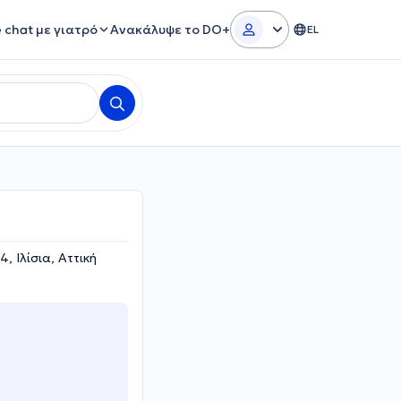
e chat με γιατρό
Ανακάλυψε το DO+
EL
, Ιλίσια, Αττική