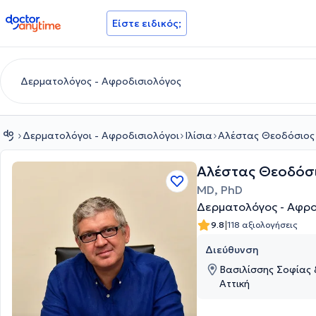
doctoranytime
Είστε ειδικός;
Δερματολόγοι - Αφροδισιολόγοι
Ιλίσια
Αλέστας Θεοδόσιος
Αλέστας Θεοδόσ
MD, PhD
Δερματολόγος - Αφρο
|
9.8
118 αξιολογήσεις
Διεύθυνση
Βασιλίσσης Σοφίας 
Αττική