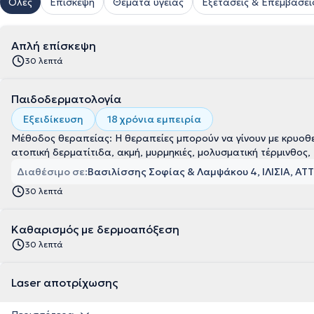
Όλες
Επίσκεψη
Θέματα υγείας
Εξετάσεις & Επεμβάσει
Απλή επίσκεψη
30 λεπτά
Παιδοδερματολογία
Εξειδίκευση
18 χρόνια εμπειρία
Μέθοδος θεραπείας: Η θεραπείες μπορούν να γίνουν με κρυοθε
ατοπική δερματίτιδα, ακμή, μυρμηκιές, μολυσματική τέρμινθος
Διαθέσιμο σε:
Βασιλίσσης Σοφίας & Λαμψάκου 4, ΙΛΙΣΙΑ, ΑΤ
30 λεπτά
Kαθαρισμός με δερμοαπόξεση
30 λεπτά
Laser αποτρίχωσης