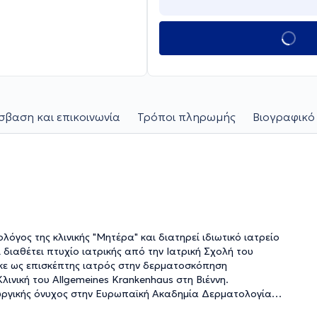
βαση και επικοινωνία
Τρόποι πληρωμής
Βιογραφικό
γος της κλινικής "Μητέρα" και διατηρεί ιδιωτικό ιατρείο
ι διαθέτει πτυχίο ιατρικής από την Ιατρική Σχολή του
κε ως επισκέπτης ιατρός στην δερματοσκόπηση
νική του Allgemeines Krankenhaus στη Βιέννη.
ργικής όνυχος στην Ευρωπαϊκή Ακαδημία Δερματολογίας
βιολογίας στη Βιέννη. Εργάστηκε ως διδακτορικός φοιτητής