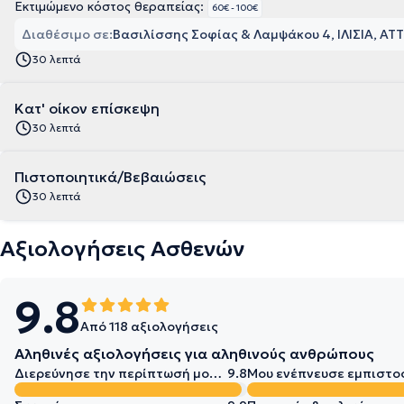
Εκτιμώμενο κόστος θεραπείας:
60€ - 100€
Διαθέσιμο σε:
Βασιλίσσης Σοφίας & Λαμψάκου 4, ΙΛΙΣΙΑ, ΑΤ
30 λεπτά
Κατ' οίκον επίσκεψη
30 λεπτά
Πιστοποιητικά/Βεβαιώσεις
30 λεπτά
Αξιολογήσεις Ασθενών
9.8
Από 118 αξιολογήσεις
Αληθινές αξιολογήσεις για αληθινούς ανθρώπους
Διερεύνησε την περίπτωσή μου σε βάθος
9.8
Μου ενέπνευσε εμπιστο