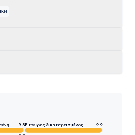
ΤΙΚΗ
σύνη
9.8
Έμπειρος & καταρτισμένος
9.9