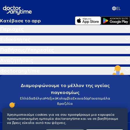
EL
Κατέβασε το app
Περιοχές
Ειδικότητες
Παθήσεις/Υπηρεσίες
Αναζητήσεις
doctoranytime
Διαμορφώνουμε το μέλλον της υγείας
παγκοσμίως
Ελλάδα
Βέλγιο
Μεξικό
Κολομβία
Εκουαδόρ
Γουατεμάλα
Βραζιλία
Χρησιμοποιούμε cookies για να σου προσφέρουμε μια κορυφαία
προσωποποιημένη εμπειρία doctoranytime και να σε βοηθήσουμε
να βρεις εύκολα αυτό που ψάχνεις.
Οροι χρήσης
Cookies
Πολιτική προστασίας προσωπικού απορρήτου