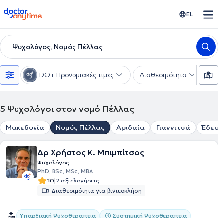
doctoranytime
EL
Ψυχολόγος, Νομός Πέλλας
DO+ Προνομιακές τιμές
Διαθεσιμότητα
Ε
5
Ψυχολόγοι στον νομό Πέλλας
Μακεδονία
Νομός Πέλλας
Αριδαία
Γιαννιτσά
Έδε
Δρ Χρήστος Κ. Μπιμπίτσος
Ψυχολόγος
PhD, BSc, MSc, MBA
|
10
2 αξιολογήσεις
Διαθεσιμότητα για βιντεοκλήση
Υπαρξιακή Ψυχοθεραπεία
Συστημική Ψυχοθεραπεία