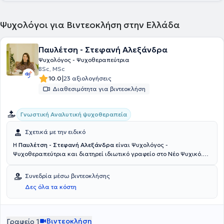
Ψυχολόγοι για Βιντεοκλήση στην Ελλάδα
Παυλέτση - Στεφανή Αλεξάνδρα
Ψυχολόγος - Ψυχοθεραπεύτρια
BSc, MSc
|
10.0
23 αξιολογήσεις
Διαθεσιμότητα για βιντεοκλήση
Γνωστική Αναλυτική ψυχοθεραπεία
Σχετικά με την ειδικό
Η
Παυλέτση - Στεφανή Αλεξάνδρα
είναι Ψυχολόγος -
Ψυχοθεραπεύτρια και διατηρεί ιδιωτικό γραφείο στο Νέο Ψυχικό.
Είναι απόφοιτη Ψυχολογίας με μεταπτυχιακό τίτλο σπουδών στην
«Προαγωγή Ψυχικής Υγείας και Πρόληψη Ψυχιατρικών
Συνεδρία μέσω βιντεοκλήσης
Διαταραχών» από την Ιατρική Σχολή του Πανεπιστημίου Αθηνών
Δες όλα τα κόστη
και έχει εκπαιδευτεί στην Γνωστική Αναλυτική Ψυχοθεραπεία (CAT).
Παράλληλα είναι μέλος του Πανελλήνιου Συλλόγου Ψυχολόγων,
ψυχολόγος σε παιδικό σταθμό και αρθρογράφος σε διάφορες
ιστοσελίδες σε θέματα ψυχολογίας. Επιπλέον, η εθελοντική της
Βιντεοκλήση
Γραφείο 1