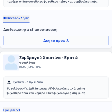
παρέχει online συνεδρίες ψυχοθεραπείας και συμβουλευτικής.
Είναι απόφοιτη του τμήματος Ψυχολογίας του Αριστοτελείου
Πανεπιστημίου Θεσσαλονίκης και Εκπαιδευόμενη στη Συστημική
Ψυχοθεραπεία και Συμβουλευτική στο Κέντρο Συστημικής Μελέτης
Βιντεοκλήση
και Θεραπείας Θεσσαλονίκης.
Διαθεσιμότητα εξ αποστάσεως
Δες το προφίλ
Ζυμβραγού Χριστίνα - Ερατώ
Ψυχολόγος
PhDc, MSc, BSc
Σχετικά με την ειδικό
Ψυχολόγος-Υπ.Διδ. Ιατρικής ΑΠΘ.Αποκλειστικά online
ψυχοθεραπεία και 2ήμερα Οικοψυχολογίας στη φύση
Γραφείο 1