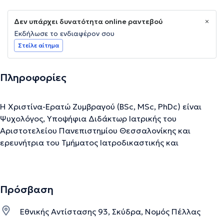
Δεν υπάρχει δυνατότητα online ραντεβού
Εκδήλωσε το ενδιαφέρον σου
Στείλε αίτημα
Πληροφορίες
Η Χριστίνα-Ερατώ Ζυμβραγού (BSc, MSc, PhDc) είναι
Ψυχολόγος, Υποψήφια Διδάκτωρ Ιατρικής του
Αριστοτελείου Πανεπιστημίου Θεσσαλονίκης και
ερευνήτρια του Τμήματος Ιατροδικαστικής και
Τοξικολογίας της Ιατρικής Σχολής του Α.Π.Θ., με διεθνή
επιστημονική δραστηριότητα και δημοσιεύσεις σε
περιοδικά υψηλού κύρους. Παρέχει αποκλειστικά
Πρόσβαση
διαδικτυακές ψυχοθεραπευτικές συνεδρίες και
συμβουλευτική–coaching για ζητήματα όπως το άγχος, η
Εθνικής Αντίστασης 93, Σκύδρα, Νομός Πέλλας
απώλεια, η συναισθηματική εξουθένωση, οι σχέσεις και η