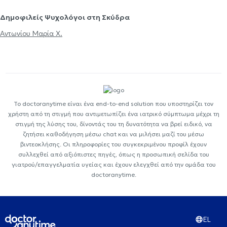
Δημοφιλείς Ψυχολόγοι στη Σκύδρα
Αντωνίου Μαρία Χ.
Το doctoranytime είναι ένα end-to-end solution που υποστηρίζει τον
χρήστη από τη στιγμή που αντιμετωπίζει ένα ιατρικό σύμπτωμα μέχρι τη
στιγμή της λύσης του, δίνοντάς του τη δυνατότητα να βρεί ειδικό, να
ζητήσει καθοδήγηση μέσω chat και να μιλήσει μαζί του μέσω
βιντεοκλήσης. Οι πληροφορίες του συγκεκριμένου προφίλ έχουν
συλλεχθεί από αξιόπιστες πηγές, όπως η προσωπική σελίδα του
γιατρού/επαγγελματία υγείας και έχουν ελεγχθεί από την ομάδα του
doctoranytime.
EL