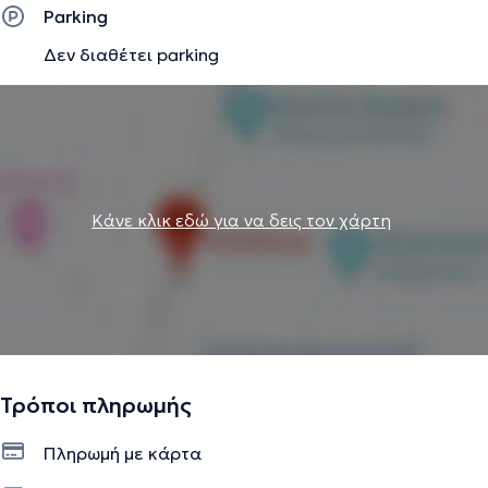
προσωπική ενδυνάμωση. Παράλληλα, συντονίζει
Parking
θεραπευτικά διήμερα στη φύση, αξιοποιώντας τεχνικές
Δεν διαθέτει parking
Οικοψυχολογίας και βιωματικής ενσυνειδητότητας. Έχει
μετεκπαιδευτεί σε Γνωσιακή Συμπεριφορική
Ψυχοθεραπεία, Κλινική Υπνοθεραπεία, ΛΟΑΤΚΙ+
καταφατική συμβουλευτική, coaching και Ανακουφιστική
Φροντίδα, ενώ διαθέτει γνώσεις σε τομείς όπως η
Βιοηθική, το Ποινικό Δίκαιο και η Διοίκηση Μονάδων
Υγείας. Η θεραπευτική της προσέγγιση είναι
Κάνε κλικ εδώ για να δεις τον χάρτη
επιστημονικά τεκμηριωμένη, ολιστική και βαθιά
εξατομικευμένη. Με επίκεντρο την ενσυναίσθηση και τον
σεβασμό στη μοναδικότητα κάθε ανθρώπου, στόχος της
είναι να δημιουργεί ασφαλείς ψυχικούς χώρους στους
οποίους μπορεί κανείς να εξελιχθεί, να θεραπευτεί και
να επανασυνδεθεί ουσιαστικά με τον εαυτό του.
Τρόποι πληρωμής
Την περιγραφή επιμελείται η ομάδα του doctoranytime βασισμένη σε
Πληρωμή με κάρτα
επαληθευμένες πληροφορίες.