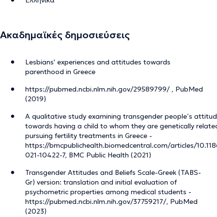
Ακαδημαϊκές δημοσιεύσεις
Lesbians' experiences and attitudes towards
parenthood in Greece
https://pubmed.ncbi.nlm.nih.gov/29589799/ , PubMed
(2019)
A qualitative study examining transgender people’s attitu
towards having a child to whom they are genetically relat
pursuing fertility treatments in Greece -
https://bmcpublichealth.biomedcentral.com/articles/10.11
021-10422-7, BMC Public Health (2021)
Transgender Attitudes and Beliefs Scale-Greek (TABS-
Gr) version: translation and initial evaluation of
psychometric properties among medical students -
https://pubmed.ncbi.nlm.nih.gov/37759217/, PubMed
(2023)