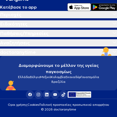
Κατέβασε το app
Περιοχές
Ειδικότητες
Παθήσεις/Υπηρεσίες
Αναζητήσεις
doctoranytime
Διαμορφώνουμε το μέλλον της υγείας
παγκοσμίως
Ελλάδα
Βέλγιο
Μεξικό
Κολομβία
Εκουαδόρ
Γουατεμάλα
Βραζιλία
Οροι χρήσης
Cookies
Πολιτική προστασίας προσωπικού απορρήτου
© 2026 doctoranytime