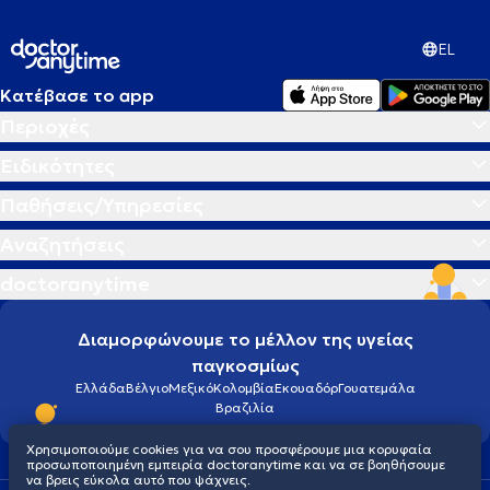
EL
Κατέβασε το app
Περιοχές
Ειδικότητες
Παθήσεις/Υπηρεσίες
Αναζητήσεις
doctoranytime
Διαμορφώνουμε το μέλλον της υγείας
παγκοσμίως
Ελλάδα
Βέλγιο
Μεξικό
Κολομβία
Εκουαδόρ
Γουατεμάλα
Βραζιλία
Χρησιμοποιούμε cookies για να σου προσφέρουμε μια κορυφαία
προσωποποιημένη εμπειρία doctoranytime και να σε βοηθήσουμε
να βρεις εύκολα αυτό που ψάχνεις.