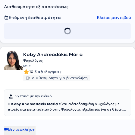
ανθρώπου που αναλαμβάνει.
Διαθεσιμότητα εξ αποστάσεως
Επόμενη διαθεσιμότητα
Κλείσε ραντεβού
Koby Andreadakis Maria
Ψυχολόγος
MSc
|
10
5 αξιολογήσεις
Διαθεσιμότητα για βιντεοκλήση
Σχετικά με την ειδικό
Η
Koby Andreadakis Maria
είναι αδειοδοτημένη Ψυχολόγος με
πτυχίο και μεταπτυχιακό στην Ψυχολογία, εξειδικευμένη σε θέματα
άγχους, διαχείρισης στρες και δυναμικής σχέσεων. Η προσέγγισή
της στηρίζεται στην ενσυναίσθηση και την κατανόηση και είναι
βασισμένη σε επιστημονικά τεκμηριωμένες μεθόδους, βοηθώντας
Βιντεοκλήση
τους θεραπευόμενους να ενισχύσουν την ψυχική τους ανθεκτικότητα