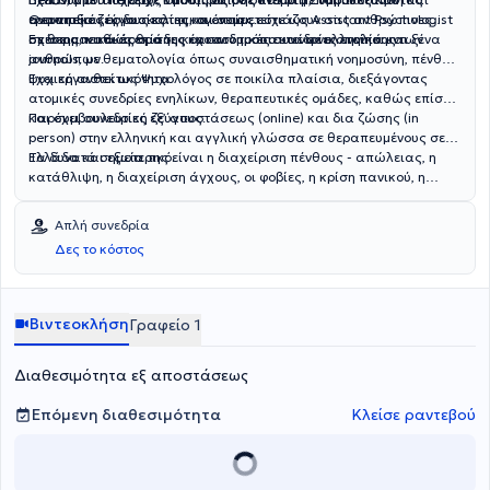
Θεραπεία ζεύγους και οικογένειας.
αναπτυξιακές δυσκολίες και συμμετείχε ως Assistant Psychologist
ερευνητικές εργασίες της, οι οποίες εστιάζουν στις ανθρώπινες
σε θεραπευτικές ομάδες και ατομικές συνεδρίες ενηλίκων.
σχέσεις, καθώς επίσης και στον τρόπο κοινωνικοποίησης των
Επιστημονικά άρθρα της έχουν δημοσιευτεί σε ελληνικά και ξένα
ανθρώπων.
journals, με θεματολογία όπως συναισθηματική νοημοσύνη, πένθος,
ψυχική ανθεκτικότητα.
Έχει εργαστεί ως Ψυχολόγος σε ποικίλα πλαίσια, διεξάγοντας
ατομικές συνεδρίες ενηλίκων, θεραπευτικές ομάδες, καθώς επίσης
και συμβουλευτική ζεύγους.
Παρέχει συνεδρίες εξ’ αποστάσεως (online) και δια ζώσης (in
person) στην ελληνική και αγγλική γλώσσα σε θεραπευμένους σε
Ελλάδα και εξωτερικό.
Τα δυνατά σημεία της είναι η διαχείριση πένθους - απώλειας, η
κατάθλιψη, η διαχείριση άγχους, οι φοβίες, η κρίση πανικού, η
διαχείριση θυμού, η θεραπεία ζεύγους, η συμβουλευτική γονέων και
εφήβων, οι σχέσεις, η διεκδικητικότητα και η ιδεοψυχαναγκαστική
Απλή συνεδρία
διαταραχή.
Δες το κόστος
Βιντεοκλήση
Γραφείο 1
Διαθεσιμότητα εξ αποστάσεως
Επόμενη διαθεσιμότητα
Κλείσε ραντεβού