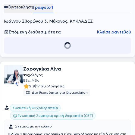
Βιντεοκλήση
Γραφείο 1
Ιωάννου Σβορώνου 3, Μύκονος, ΚΥΚΛΑΔΕΣ
Επόμενη διαθεσιμότητα
Κλείσε ραντεβού
Ζαρογκίκα Λίνα
Ψυχολόγος
BSc, MSc
|
9.9
17 αξιολογήσεις
Διαθεσιμότητα για βιντεοκλήση
Συνθετική Ψυχοθεραπεία
Γνωσιακή Συμπεριφορική Θεραπεία (CBT)
Σχετικά με την ειδικό
Η
Λίνα Σπυριδούλα Ζαρογκίκα
είναι Ψυχολόγος με εξειδίκευση στη