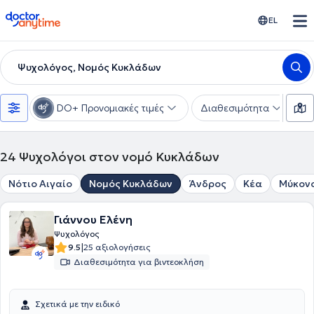
doctoranytime
EL
Ψυχολόγος, Νομός Κυκλάδων
DO+ Προνομιακές τιμές
Διαθεσιμότητα
Ε
24
Ψυχολόγοι στον νομό Κυκλάδων
Νότιο Αιγαίο
Νομός Κυκλάδων
Άνδρος
Κέα
Μύκον
Γιάννου Ελένη
Ψυχολόγος
|
9.5
25 αξιολογήσεις
Διαθεσιμότητα για βιντεοκλήση
Σχετικά με την ειδικό