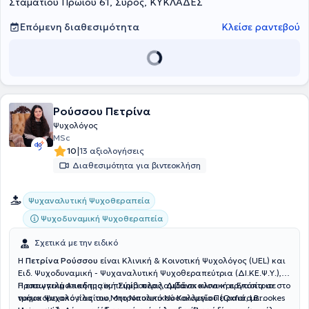
Σταματίου Πρωίου 61, Σύρος, ΚΥΚΛΑΔΕΣ
και το εξωτερικό με θεματολογία την Ψυχολογία.
Επόμενη διαθεσιμότητα
Κλείσε ραντεβού
Ρούσσου Πετρίνα
Ψυχολόγος
MSc
|
10
13 αξιολογήσεις
Διαθεσιμότητα για βιντεοκλήση
Ψυχαναλυτική Ψυχοθεραπεία
Ψυχοδυναμική Ψυχοθεραπεία
Σχετικά με την ειδικό
Η
Πετρίνα Ρούσσου
είναι
Κλινική & Κοινοτική Ψυχολόγος
(UEL) και
Ειδ. Ψυχοδυναμική - Ψυχαναλυτική Ψυχοθεραπεύτρια
(ΔΙ.ΚΕ.Ψ.Υ.),
Προσωπική Ακαδημαϊκή Σύμβουλος, Διδάσκουσα και Επόπτρια
Η επαγγελματική της εμπειρία περιλαμβάνει κλινική εργασία σε
στο
τμήμα Ψυχολογίας του Μητροπολιτικού Κολλεγίου (Oxford Brookes
νοσοκομειακό πλαίσιο, στο Ναυτικό Νοσοκομείο Πειραιά, με