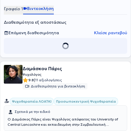
ατομικές συνεδρίες σε εφήβους και ενήλικες, καθώς και
ποικίλα σεμινάρια στον χώρο της ψυχικής υγείας.
Βιντεοκλήση
Γραφείο 1
συμβουλευτική γονέων.
Διαθεσιμότητα εξ αποστάσεως
Επόμενη διαθεσιμότητα
Κλείσε ραντεβού
Δαμάσκου Πάρις
Ψυχολόγος
|
9.8
11 αξιολογήσεις
Διαθεσιμότητα για βιντεοκλήση
Προσωποκεντρική Ψυχοθεραπεία
Ψυχοθεραπεία ΛΟΑΤΚΙ
Σχετικά με την ειδικό
Ο Δαμάσκος Πάρις είναι Ψυχολόγος απόφοιτος του University of
Central Lancashire και εκπαιδευμένη στην Συμβουλευτική
Ψυχοθεραπεία απ’το Καποδιστριακό Πανεπιστήμιο Αθηνών. Έχει,