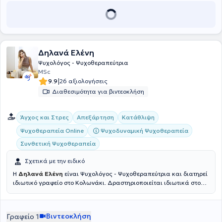
Ηλικιωμένων "Το Θάλπος", καθώς και στην Ψυχιατρική Κλινική "Το
Ασκληπιείον". Τέλος, αποτελεί μέλος της Βρετανικής Ψυχολογικής
Εταιρείας και στο γραφείο του προσφέρει και συνεδρίες στα
αγγλικά.
Δηλανά Ελένη
Ψυχολόγος - Ψυχοθεραπεύτρια
MSc
|
9.9
26 αξιολογήσεις
Διαθεσιμότητα για βιντεοκλήση
Άγχος και Στρες
Απεξάρτηση
Κατάθλιψη
Ψυχοδυναμική Ψυχοθεραπεία
Ψυχοθεραπεία Online
Συνθετική Ψυχοθεραπεία
Σχετικά με την ειδικό
Η
Δηλανά Ελένη
είναι Ψυχολόγος - Ψυχοθεραπεύτρια και διατηρεί
ιδιωτικό γραφείο στο Κολωνάκι. Δραστηριοποιείται ιδιωτικά στο
διαγνωστικό κέντρο (Πολυιατρείο) ΙΑΤΡΟΣΗΜΟ ΙΑΤΡΙΚΗ Ε.Π.Ε., ενώ
στο παρελθόν έχει συνεργαστεί με το ιδιωτικό θεραπευτικό κέντρο
Roots Wellness Center, στο πλαίσιο της επαγγελματικής της
Βιντεοκλήση
Γραφείο 1
πορείας. Είναι κάτοχος Μεταπτυχιακού τίτλου Σπουδών ( MA