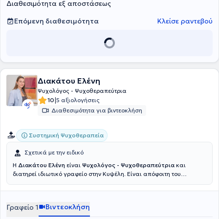
Διαθεσιμότητα εξ αποστάσεως
Επόμενη διαθεσιμότητα
Κλείσε ραντεβού
Διακάτου Ελένη
Ψυχολόγος - Ψυχοθεραπεύτρια
|
10
5 αξιολογήσεις
Διαθεσιμότητα για βιντεοκλήση
Συστημική Ψυχοθεραπεία
Σχετικά με την ειδικό
Η
Διακάτου Ελένη
είναι
Ψυχολόγος - Ψυχοθεραπεύτρια
και
διατηρεί ιδιωτικό γραφείο στην Κυψέλη. Είναι απόφοιτη του
Τμήματος Ψυχολογίας του Πανεπιστημίου Κρήτης, με ειδίκευση στη
Συστημική Ψυχοθεραπεία. Βρίσκεται στο πέμπτο έτος της
εκπαίδευσής της στο Συστημικό Κέντρο Εκπαίδευσης και
Βιντεοκλήση
Γραφείο 1
Ψυχοθεραπείας (ΣΚΕΨΥΣ), όπου συμμετέχει ενεργά σε θεωρητική
και βιωματική κατάρτιση, ομαδική εποπτεία και πρακτική άσκηση.