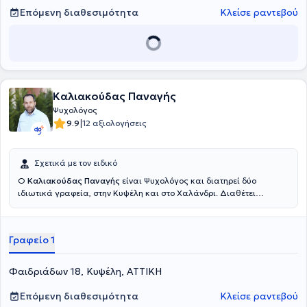
Επόμενη διαθεσιμότητα
Κλείσε ραντεβού
Καλιακούδας Παναγής
Ψυχολόγος
|
9.9
12 αξιολογήσεις
Σχετικά με τον ειδικό
Ο
Καλιακούδας Παναγής
είναι Ψυχολόγος και διατηρεί δύο
ιδιωτικά γραφεία, στην Κυψέλη και στο Χαλάνδρι. Διαθέτει
μεταπτυχιακό δίπλωμα στη Συμβουλευτική Ψυχολογία από το
Boston College της Βοστώνης των Η.Π.Α και πτυχίο Ψυχολογίας από
το ίδιο Πανεπιστήμιο, ενώ είναι πιστοποιημένος σύμβουλος
Γραφείο 1
εξαρτήσεων από το IC&RC και εκπαιδευμένος στη μέθοδο
τραυματοθεραπείας EMDR. Στην διάρκεια της καριέρας του, έχει
εργαστεί ως Σύμβουλος εξαρτήσεων, Ψυχολόγος και Σύμβουλος
Φαιδριάδων 18, Κυψέλη, ΑΤΤΙΚΗ
κρίσης σε διάφορες νοσοκομειακές δομές στην Βοστώνη και στην
Αθήνα και σήμερα, παράλληλα με τα ιδιωτικά του γραφεία,
Επόμενη διαθεσιμότητα
Κλείσε ραντεβού
εργάζεται ως Ψυχολόγος στην Πρότυπη Μονάδα Φροντίδας