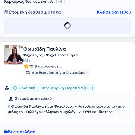
Κερκύρας 16, Κυψέλη, ΑΤΤΙΚΗ
Επόμενη διαθεσιμότητα
Κλείσε ραντεβού
Θωμαΐδη Παυλίνα
Ψυχολόγος - Ψυχοθεραπεύτρια
MSc
|
10
9 αξιολογήσεις
Διαθεσιμότητα για βιντεοκλήση
Γνωσιακή Συμπεριφορική Θεραπεία (CBT)
Σχετικά με την ειδικό
Η
Θωμαΐδη Παυλίνα
είναι Ψυχολόγος – Ψυχοθεραπεύτρια, τακτικό
μέλος του Συλλόγου Ελλήνων Ψυχολόγων (ΣΕΨ) και διατηρεί
ιδιωτικό γραφείο στην Κυψέλη, Αθήνα. Είναι απόφοιτη του τμήματος
Ψυχολογίας του Εθνικού και Καποδιστριακού Πανεπιστημίου
Αθηνών και κάτοχος μεταπτυχιακού διπλώματος στη Δικαστική –
Βιντεοκλήση
Εγκληματολογική Ψυχολογία από το Coventry University.