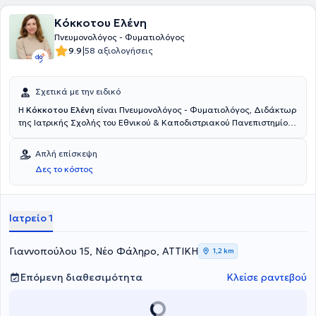
Κόκκοτου Ελένη
Πνευμονολόγος - Φυματιολόγος
|
9.9
58 αξιολογήσεις
Σχετικά με την ειδικό
Η
Κόκκοτου Ελένη
είναι Πνευμονολόγος - Φυματιολόγος, Διδάκτωρ
της Ιατρικής Σχολής του Εθνικού & Καποδιστριακού Πανεπιστημίου
Αθηνών και διατηρεί ιδιωτικό ιατρείο στο Νέο Φάληρο. Επίσης, η
ιατρός κατέχει και μεταπτυχιακό τίτλο σπουδών στην Ογκολογία
Απλή επίσκεψη
Θώρακος απο το ΕΚΠΑ. Διαθέτει πολυετή κλινική εμπειρία, είναι
Δες το κόστος
επιμελήτρια στο ιδιωτικό θεραπευτήριο Metropolitan και διετέλεσε
συνεργάτης της Ογκολογικής Μονάδας του Γενικού Νοσοκομείου
Νοσημάτων Θώρακα Αθηνών "Η Σωτηρία". Τέλος, εξειδικεύεται
στον καρκίνο του πνεύμονα, στο άσθμα, στη ΧΑΠ - Χρόνια
Ιατρείο 1
Αποφρακτική Πνευμονοπάθεια και στις λοιμώξεις αναπνευστικού.
Γιαννοπούλου 15, Νέο Φάληρο, ΑΤΤΙΚΗ
1,2 km
Επόμενη διαθεσιμότητα
Κλείσε ραντεβού