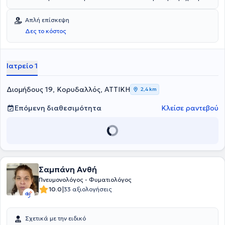
Εθνικού & Καποδιστριακού Πανεπιστημίου Αθηνών και ειδικεύτηκε
στην Πνευμονολογία - Φυματιολογία στο Γενικό Νοσοκομείο
Απλή επίσκεψη
Νοσημάτων Θώρακος Αθηνών «Η ΣΩΤΗΡΙΑ», όπου και διετέλεσε
Δες το κόστος
Συντονιστής Διευθυντής για πολλά χρόνια με καθήκοντα
επικεφαλής του τμήματος ΚΑΑ (ΜΕΘ, ΜΑΦ, Πνευμονολογική Κλινική,
Βρογχολογικό Εργαστήριο Επεμβατικής Πνευμονολογίας και
Σπιρομετρικό Εργαστήριο). Διαθέτει πολυετή κλινική εμπειρία και
Ιατρείο 1
κατάρτιση και, παράλληλα με το ιδιωτικό του ιατρείο, συνεργάζεται
ως Πνευμονολόγος - Επιστημονικός Συνεργάτης με το Ιατρικό
Ψυχικού.
Διομήδους 19, Κορυδαλλός, ΑΤΤΙΚΗ
2,4 km
Επόμενη διαθεσιμότητα
Κλείσε ραντεβού
Σαμπάνη Ανθή
Πνευμονολόγος - Φυματιολόγος
|
10.0
33 αξιολογήσεις
Σχετικά με την ειδικό