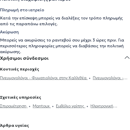
Πληρωμή στο ιατρείο
Κατά την επίσκεψη μπορείς να διαλέξεις τον τρόπο πληρωμής
από τις παραπάνω επιλογές.
Ακύρωση
Μπορείς να ακυρώσεις το ραντεβού σου μέχρι 3 ώρες πριν. Για
περισσότερες πληροφορίες μπορείς να διαβάσεις την
πολιτική
ακύρωσης
.
Χρήσιμοι σύνδεσμοι
Κοντινές περιοχές
Πνευμονολόγοι - Φυματιολόγοι στην Καλλιθέα
Πνευμονολόγοι -
Φυματιολόγοι στο Νέο Φάληρο
Πνευμονολόγοι - Φυματιολόγοι
στο Παλαιό Φάληρο
Πνευμονολόγοι - Φυματιολόγοι στον Πειραιά
Σχετικές υπηρεσίες
Πνευμονολόγοι - Φυματιολόγοι στη Νέα Σμύρνη
Πνευμονολόγοι
Σπιρομέτρηση
Mantoux
Εμβόλιο γρίπης
Ηλεκτρονική
- Φυματιολόγοι στα Πετράλωνα
Πνευμονολόγοι - Φυματιολόγοι
συνταγογράφηση
Φυματίωση
CPAP
Πνευμονική εμβολή
στον Νέο Κόσμο
Πνευμονολόγοι - Φυματιολόγοι στον Κορυδαλλό
Κυστική ίνωση
Πνευμονική ίνωση
Σαρκοείδωση
Μελέτη
Πνευμονολόγοι - Φυματιολόγοι στον Άλιμο
Πνευμονολόγοι -
Άρθρα υγείας
Ύπνου
Διακοπή Καπνίσματος
Βρογχοσκόπηση
Σωματική
Φυματιολόγοι στην Αθήνα
Πνευμονολόγοι - Φυματιολόγοι στον