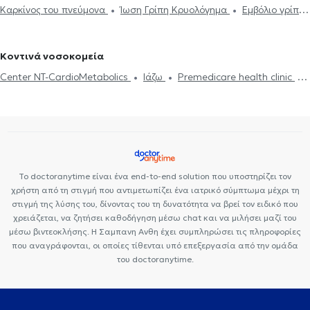
Καρκίνος του πνεύμονα
Ίωση Γρίπη Κρυολόγημα
Εμβόλιο γρίπης
πληθυσμογραφία
Εργοσπιρομετρία
Άσθμα
Εκπνεόμενο
Άγιο Δημήτριο
Πνευμονολόγοι - Φυματιολόγοι στο Κερατσίνι
Πνευμονία
Χρόνια αποφρακτική πνευμονοπάθεια
μονοξείδιο αζώτου
Χρόνια αποφρακτική πνευμονοπάθεια
Πνευμονολόγοι - Φυματιολόγοι στο Αιγάλεω
Πνευμονολόγοι -
Λοίμωξη αναπνευστικού
Πιστοποιητικά υγείας για εργασία
Φυματιολόγοι στα Άνω Πατήσια
Πνευμονολόγοι - Φυματιολόγοι
Κοντινά νοσοκομεία
στην Ηλιούπολη
Πνευμονολόγοι - Φυματιολόγοι στα Εξάρχεια
Center NT-CardioMetabolics
Ιάζω
Premedicare health clinic
Πνευμονολόγοι - Φυματιολόγοι στο Παγκράτι
Πνευμονολόγοι -
Premedicare Health Clinic
Bioclab Ιδιωτικά Πολυιατρεία
Φυματιολόγοι στην Αργυρούπολη
Πνευμονολόγοι - Φυματιολόγοι
στην Πλατεία Βικτώριας
Πνευμονολόγοι - Φυματιολόγοι στο
Κολωνάκι
Το doctoranytime είναι ένα end-to-end solution που υποστηρίζει τον
χρήστη από τη στιγμή που αντιμετωπίζει ένα ιατρικό σύμπτωμα μέχρι τη
στιγμή της λύσης του, δίνοντας του τη δυνατότητα να βρεί τον ειδικό που
χρειάζεται, να ζητήσει καθοδήγηση μέσω chat και να μιλήσει μαζί του
μέσω βιντεοκλήσης. Η Σαμπανη Ανθη έχει συμπληρώσει τις πληροφορίες
που αναγράφονται, οι οποίες τίθενται υπό επεξεργασία από την ομάδα
του doctoranytime.