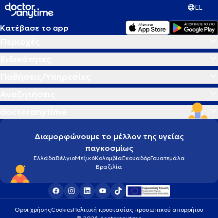
EL
Κατέβασε το app
Περιοχές
Ειδικότητες
Παθήσεις/Υπηρεσίες
Αναζητήσεις
doctoranytime
Διαμορφώνουμε το μέλλον της υγείας
παγκοσμίως
Ελλάδα
Βέλγιο
Μεξικό
Κολομβία
Εκουαδόρ
Γουατεμάλα
Βραζιλία
Οροι χρήσης
Cookies
Πολιτική προστασίας προσωπικού απορρήτου