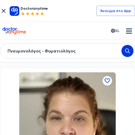
Doctoranytime
Άνοιγμα στο App
doctoranytime
EL
Πνευμονολόγος - Φυματιολόγος