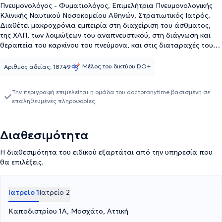
Πνευμονολόγος - Φυματιολόγος, Επιμελήτρια Πνευμονολογικής
Κλινικής Ναυτικού Νοσοκομείου Αθηνών, Στρατιωτικός Ιατρός.
Διαθέτει μακροχρόνια εμπειρία στη διαχείριση του άσθματος,
της ΧΑΠ, των λοιμώξεων του αναπνευστικού, στη διάγνωση και
θεραπεία του καρκίνου του πνεύμονα, και στις διαταραχές του
ύπνου. Επιπροσθέτως, η ιατρός συμμετέχει στη διενέργεια
κλινικών μελετών.
Μέλος του δικτύου DO+
Αριθμός αδείας: 18749
Την περιγραφή επιμελείται η ομάδα του doctoranytime βασισμένη σε
επαληθευμένες πληροφορίες.
Διαθεσιμότητα
Η διαθεσιμότητα του ειδικού εξαρτάται από την υπηρεσία που
θα επιλέξεις.
Ιατρείο 1
Ιατρείο 2
Καποδιστρίου 1Α, Μοσχάτο, Αττική