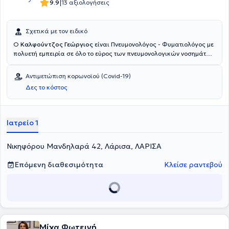
|
9.9
13 αξιολογήσεις
Σχετικά με τον ειδικό
Ο
Καλφούντζος Γεώργιος
είναι Πνευμονολόγος - Φυματιολόγος με
πολυετή εμπειρία σε όλο το εύρος των πνευμονολογικών νοσημάτων
και διατηρεί ιδιωτικό ιατρείο στην Λάρισα.
Αντιμετώπιση κορωνοϊού (Covid-19)
Δες το κόστος
Ιατρείο 1
Νικηφόρου Μανδηλαρά 42, Λάρισα, ΛΑΡΙΣΑ
Επόμενη διαθεσιμότητα
Κλείσε ραντεβού
Μίχα Φωτεινή