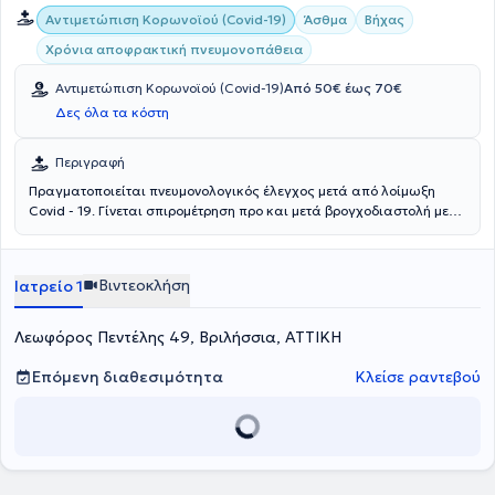
Αντιμετώπιση Κορωνοϊού (Covid-19)
Άσθμα
Βήχας
Χρόνια αποφρακτική πνευμονοπάθεια
Αντιμετώπιση Κορωνοϊού (Covid-19)
Από 50€ έως 70€
Δες όλα τα κόστη
Περιγραφή
Πραγματοποιείται πνευμονολογικός έλεγχος μετά από λοίμωξη
Covid - 19. Γίνεται σπιρομέτρηση προ και μετά βρογχοδιαστολή με
σπιρόμετρο Quark PFT τελευταίας τεχνολογίας. Αντιμετωπίζονται
παθήσεις όπως άσθμα, χρόνια αποφρακτική πνευμονοπάθεια,
επίμονος βήχας, σύνδρομο άπνοιας στον ύπνο, λοιμώξεις
Βιντεοκλήση
Ιατρείο 1
αναπνευστικού, πνευμονία, διακοπή καπνίσματος και διάμεση
πνευμονοπάθεια.
Λεωφόρος Πεντέλης 49, Βριλήσσια, ΑΤΤΙΚΗ
Επόμενη διαθεσιμότητα
Κλείσε ραντεβού