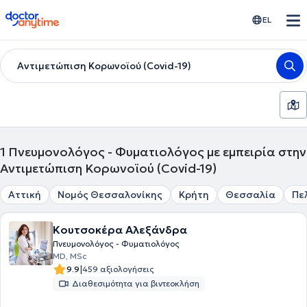
doctoranytime
EL
Αντιμετώπιση Κορωνοϊού (Covid-19)
1
Πνευμονολόγος - Φυματιολόγος με εμπειρία στην
Αντιμετώπιση Κορωνοϊού (Covid-19)
Αττική
Νομός Θεσσαλονίκης
Κρήτη
Θεσσαλία
Πε
Κουτσοκέρα Αλεξάνδρα
Πνευμονολόγος - Φυματιολόγος
MD, MSc
|
9.9
459 αξιολογήσεις
Διαθεσιμότητα για βιντεοκλήση