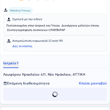
μετεκπαιδευτικά σεμινάρια, ενώ αρθρογραφεί σε ιατρικές στήλες
του τύπου και σε ιατρικές ιστοσελίδες. Τέλος, είναι μέλος του
Μελέτη Ύπνου
Ιατρικού Συλλόγου Αθηνών, της Ελληνικής Πνευμονολογικής
Εταιρείας, της Ευρωπαϊκής Πνευμονολογικής Εταιρείας και της
Σχετικά με την ειδικό
Ένωσης Πνευμονολόγων Ελλάδος.
Πιστοποιημένη στην Ιατρική του Ύπνου. Διενέργεια μελετών ύπνου
.Συνταγογράφηση συσκευών CPAP/BiPAP
Αντιμετώπιση κορωνοϊού (Covid-19)
Δες το κόστος
Ιατρείο 1
Λεωφόρου Ηρακλείου 411, Νέο Ηράκλειο, ΑΤΤΙΚΗ
Επόμενη διαθεσιμότητα
Κλείσε ραντεβού