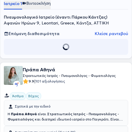
Βιντεοκλήση
Ιατρείο 1
Πνευμονολογικό Ιατρείο (έναντι Πάρκου Κάντζας)
Αφανών Ηρώων 9, Leontari, Greece, Κάντζα, ΑΤΤΙΚΗ
Επόμενη διαθεσιμότητα
Κλείσε ραντεβού
Πράπα Αθηνά
Στρατιωτικός Ιατρός - Πνευμονολόγος - Φυματιολόγος
|
9.9
101 αξιολογήσεις
Άσθμα
Βήχας
Σχετικά με την ειδικό
Η
Πράπα Αθηνά
είναι
Στρατιωτικός Ιατρός - Πνευμονολόγος -
Φυματιολόγος
και διατηρεί ιδιωτικό ιατρείο στο Παγκράτι. Είναι
απόφοιτη της Ιατρικής σχολής του Αριστοτελείου Πανεπιστημίου
Θεσσαλονίκης και της Στρατιωτικής Σχολής Αξιωματικών