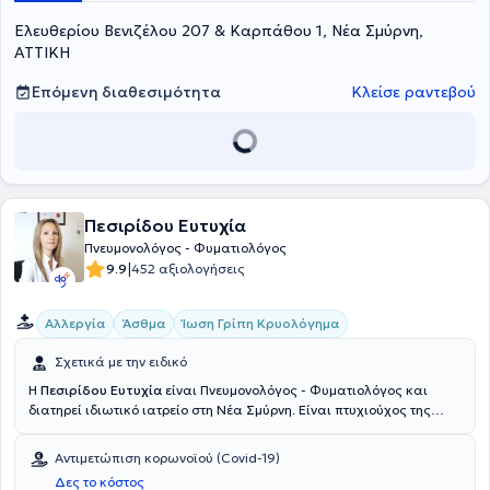
εταιρεία Βιοτεχνολογίας Regulon. Τέλος, έχει συμμετάσχει σε
Ελευθερίου Βενιζέλου 207 & Καρπάθου 1, Νέα Σμύρνη,
πανελλαδικά και πανευρωπαϊκά συνέδρια που αφορούν όλους
τους τομείς της Πνευμονολογίας - Φυματιολογίας και της ιατρικής
ΑΤΤΙΚΗ
γενικότερα και συνεχίζει να ενημερώνεται συνεχώς για όλες τις
εξελίξεις της ειδικότητάς της.
Επόμενη διαθεσιμότητα
Κλείσε ραντεβού
Πεσιρίδου Ευτυχία
Πνευμονολόγος - Φυματιολόγος
|
9.9
452 αξιολογήσεις
Αλλεργία
Άσθμα
Ίωση Γρίπη Κρυολόγημα
Σχετικά με την ειδικό
Η
Πεσιρίδου Ευτυχία
είναι Πνευμονολόγος - Φυματιολόγος και
διατηρεί ιδιωτικό ιατρείο στη Νέα Σμύρνη. Είναι πτυχιούχος της
Ιατρικής Σχολής του Πανεπιστημίου της Πάδοβα της Ιταλίας με
ειδίκευση στη Πνευμονολογία - Φυματολογία. Έχει αποκτήσει
Αντιμετώπιση κορωνοϊού (Covid-19)
μεγάλη επαγγελματική εμπειρία ως ειδικευόμενη στην 6η
Δες το κόστος
Πνευμονολογική Κλινική του Γενικού Νοσοκομείου Νοσημάτων