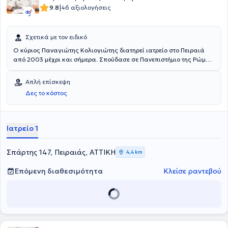
|
9.8
46 αξιολογήσεις
Σχετικά με τον ειδικό
Ο κύριος Παναγιώτης Κολιογιώτης διατηρεί ιατρείο στο Πειραιά
από 2003 μέχρι και σήμερα. Σπούδασε σε Πανεπιστήμιο της Ρώμης
και έπειτα για πολλά χρόνια εργαζόταν στο Σισμανόγλιο
Νοσοκομείο. Έχει ακολουθήσει πλήθος σεμιναρίων στο εσωτερικό
Απλή επίσκεψη
και στο εξωτερικό ώστε να μπορέσει να καλύψει τις ανάγκες των
Δες το κόστος
ασθενών.
Ιατρείο 1
Σπάρτης 147, Πειραιάς, ΑΤΤΙΚΗ
4,4 km
Επόμενη διαθεσιμότητα
Κλείσε ραντεβού