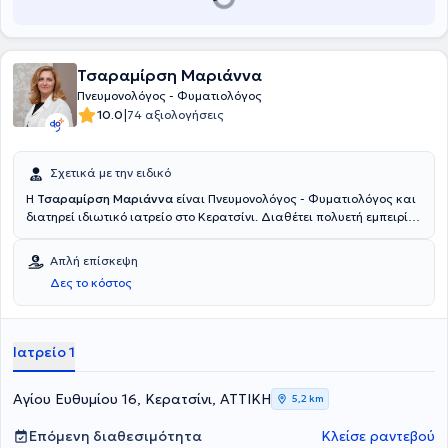
Τσαραμίρση Μαριάννα
Πνευμονολόγος - Φυματιολόγος
|
10.0
74 αξιολογήσεις
Σχετικά με την ειδικό
Η
Τσαραμίρση Μαριάννα
είναι Πνευμονολόγος - Φυματιολόγος και
διατηρεί ιδιωτικό ιατρείο στο Κερατσίνι. Διαθέτει πολυετή εμπειρία
και παράλληλα, διατελεί Επιμελήτρια της Ά Ογκολογικής κλινικής
στο Θεραπευτήριο Metropolitan.
Απλή επίσκεψη
Δες το κόστος
Ιατρείο 1
Αγίου Ευθυμίου 16, Κερατσίνι, ΑΤΤΙΚΗ
5,2 km
Επόμενη διαθεσιμότητα
Κλείσε ραντεβού