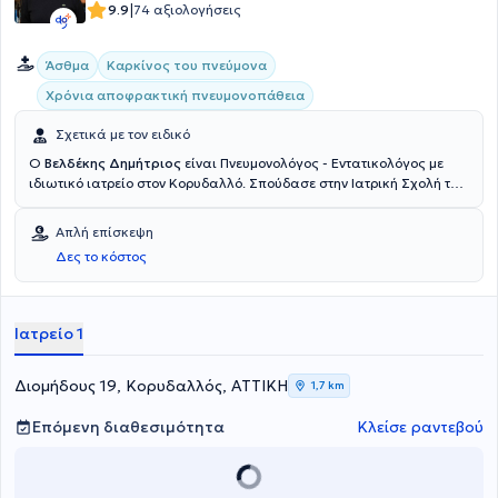
|
9.9
74 αξιολογήσεις
Άσθμα
Καρκίνος του πνεύμονα
Χρόνια αποφρακτική πνευμονοπάθεια
Σχετικά με τον ειδικό
Ο
Βελδέκης Δημήτριος
είναι Πνευμονολόγος - Εντατικολόγος με
ιδιωτικό ιατρείο στον Κορυδαλλό. Σπούδασε στην Ιατρική Σχολή του
Εθνικού & Καποδιστριακού Πανεπιστημίου Αθηνών και ειδικεύτηκε
στην Πνευμονολογία - Φυματιολογία στο Γενικό Νοσοκομείο
Απλή επίσκεψη
Νοσημάτων Θώρακος Αθηνών «Η ΣΩΤΗΡΙΑ», όπου και διετέλεσε
Δες το κόστος
Συντονιστής Διευθυντής για πολλά χρόνια με καθήκοντα
επικεφαλής του τμήματος ΚΑΑ (ΜΕΘ, ΜΑΦ, Πνευμονολογική Κλινική,
Βρογχολογικό Εργαστήριο Επεμβατικής Πνευμονολογίας και
Σπιρομετρικό Εργαστήριο). Διαθέτει πολυετή κλινική εμπειρία και
Ιατρείο 1
κατάρτιση και, παράλληλα με το ιδιωτικό του ιατρείο, συνεργάζεται
ως Πνευμονολόγος - Επιστημονικός Συνεργάτης με το Ιατρικό
Ψυχικού.
Διομήδους 19, Κορυδαλλός, ΑΤΤΙΚΗ
1,7 km
Επόμενη διαθεσιμότητα
Κλείσε ραντεβού