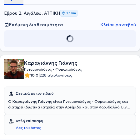
Έβρου 2, Αιγάλεω, ΑΤΤΙΚΗ
1,3 km
Επόμενη διαθεσιμότητα
Κλείσε ραντεβού
Καραγιάννης Γιάννης
Πνευμονολόγος - Φυματιολόγος
|
10.0
228 αξιολογήσεις
Σχετικά με τον ειδικό
Ο
Καραγιάννης Γιάννης
είναι Πνευμονολόγος - Φυματιολόγος και
διατηρεί ιδιωτικά ιατρεία στην Αρτέμιδα και στον Κορυδαλλό. Είναι
απόφοιτος της Ιατρικής Σχολής του Πανεπιστημίου Θεσσαλίας και
ειδικεύθηκε στην Πνευμονολογία στο Γενικό Νοσοκομείο Νοσημάτων
Απλή επίσκεψη
Θώρακος "Η Σωτηρία". Τέλος, ο γιατρός εξειδικεύεται στο άσθμα,
Δες το κόστος
στη χρόνια αποφρακτική πνευμονοπάθεια (ΧΑΠ) και στο βήχα και
τη δύσπνοια.