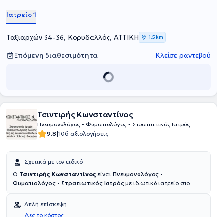
Ιατρείο 1
Ταξιαρχών 34-36, Κορυδαλλός, ΑΤΤΙΚΗ
1,5 km
Επόμενη διαθεσιμότητα
Κλείσε ραντεβού
Τσιντιρής Κωνσταντίνος
Πνευμονολόγος - Φυματιολόγος - Στρατιωτικός Ιατρός
|
9.8
106 αξιολογήσεις
Σχετικά με τον ειδικό
Ο
Τσιντιρής Κωνσταντίνος
είναι
Πνευμονολόγος -
Φυματιολόγος - Στρατιωτικός Ιατρός
με ιδιωτικό ιατρείο στο
Αιγάλεω. Είναι πτυχιούχος της Ιατρικής Σχολής του Αριστοτελείου
Πανεπιστημίου Θεσσαλονίκης και έχει μετεκπαιδευτεί στη
Απλή επίσκεψη
Πνευμονολογική Κλινική και Μονάδα Εντατικής Θεραπείας στο
Δες το κόστος