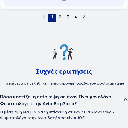
πράξεις αυτές στο Μediterraneo Hospital Γλυφάδας. Τέλος, η
κλινική είναι συμβεβλημένη με τον ΕΟΠΥΥ και το σύνολο των
ιδιωτικών ασφαλιστικών εταιριών.
1
2
3
4
Συχνές ερωτήσεις
Τα κείμενα επιμελήθηκε η
επιστημονική ομάδα του doctoranytime
Πόσο κοστίζει η επίσκεψη σε έναν Πνευμονολόγο -
Φυματιολόγο στην Αγία Βαρβάρα?
Η μέση τιμή για μια απλή επίσκεψη σε έναν Πνευμονολόγο -
Φυματιολόγο στην Αγία Βαρβάρα είναι 10€.