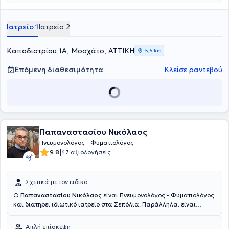
Ιατρείο 1
Ιατρείο 2
Καποδιστρίου 1Α, Μοσχάτο, ΑΤΤΙΚΗ
5,5 km
Επόμενη διαθεσιμότητα
Κλείσε ραντεβού
Παπαναστασίου Νικόλαος
Πνευμονολόγος - Φυματιολόγος
|
9.8
47 αξιολογήσεις
Σχετικά με τον ειδικό
Ο
Παπαναστασίου Νικόλαος
είναι Πνευμονολόγος - Φυματιολόγος
και διατηρεί ιδιωτικό ιατρείο στα Σεπόλια. Παράλληλα, είναι
μόνιμος ιατρός προσωπικού στη Γενική Γραμματεία και στα
Δημοτικά ιατρεία του Δήμου Αθηναίων. Αρχικά σπούδασε
Απλή επίσκεψη