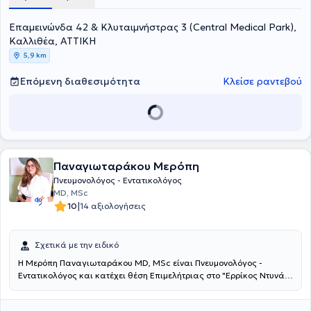
πνευμονοπάθειας (σπιρομέτρηση - οξυμετρία, διάγνωση και
αντιμετώπιση). Στα πλήρως εξοπλισμένα ιατρεία του, αναλαμβάνει
Επαμεινώνδα 42 & Κλυταιμνήστρας 3 (Central Medical Park),
πλήθος περιστατικών, αντιλαμβανόμενος τις ανάγκες εκάστοτε
ασθενούς.
Καλλιθέα, ΑΤΤΙΚΗ
5,9 km
Επόμενη διαθεσιμότητα
Κλείσε ραντεβού
Παναγιωταράκου Μερόπη
Πνευμονολόγος - Εντατικολόγος
MD, MSc
|
10
14 αξιολογήσεις
Σχετικά με την ειδικό
Η Μερόπη Παναγιωταράκου MD, MSc είναι Πνευμονολόγος -
Εντατικολόγος και κατέχει θέση Επιμελήτριας στο "Ερρίκος Ντυνάν"
Hospital Center, ενώ διατηρεί και ιδιωτικό ιατρείο στα Πετράλωνα.
Είναι πτυχιούχος της Ιατρικής Σχολής του Εθνικού και