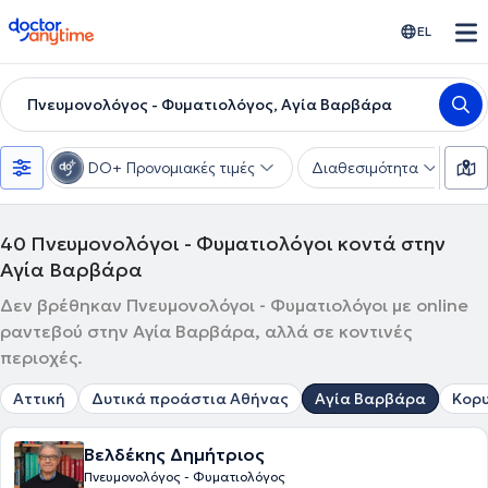
doctoranytime
EL
Πνευμονολόγος - Φυματιολόγος, Αγία Βαρβάρα
DO+ Προνομιακές τιμές
Διαθεσιμότητα
Υ
40
Πνευμονολόγοι - Φυματιολόγοι κοντά στην
Αγία Βαρβάρα
Δεν βρέθηκαν Πνευμονολόγοι - Φυματιολόγοι με online
ραντεβού στην Αγία Βαρβάρα, αλλά σε κοντινές
περιοχές.
Αττική
Δυτικά προάστια Αθήνας
Αγία Βαρβάρα
Κορ
Βελδέκης Δημήτριος
Πνευμονολόγος - Φυματιολόγος