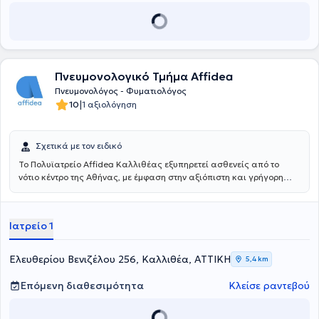
Πνευμονολογικό Τμήμα Affidea
Πνευμονολόγος - Φυματιολόγος
|
10
1 αξιολόγηση
Σχετικά με τον ειδικό
Το Πολυϊατρείο Affidea Καλλιθέας εξυπηρετεί ασθενείς από το
νότιο κέντρο της Αθήνας, με έμφαση στην αξιόπιστη και γρήγορη
πρόσβαση σε βασικές ιατρικές ειδικότητες. Ιδανικό για τακτική
παρακολούθηση, προληπτικούς ελέγχους και γυναικολογική
φροντίδα.
Ιατρείο 1
Ελευθερίου Βενιζέλου 256, Καλλιθέα, ΑΤΤΙΚΗ
5,4 km
Επόμενη διαθεσιμότητα
Κλείσε ραντεβού