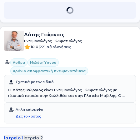
Δότης Γεώργιος
Πνευμονολόγος - Φυματιολόγος
|
10.0
221 αξιολογήσεις
Άσθμα
Μελέτη Ύπνου
Χρόνια αποφρακτική πνευμονοπάθεια
Σχετικά με τον ειδικό
Ο
Δότης Γεώργιος
είναι Πνευμονολόγος - Φυματιολόγος με
ιδιωτικά ιατρεία στην Καλλιθέα και στην Πλατεία Μαβίλης. Ο
ιατρός παρέχει υπηρεσίες διάγνωσης και αντιμετώπισης όγκων
πνεύμονα, διακοπής καπνίσματος με φαρμακευτική αγωγή,
Απλή επίσκεψη
πρόληψης υποτροπών και αντιμετώπιση συμπτωμάτων στέρησης
Δες το κόστος
που προκαλεί η εξάρτηση από την νικοτίνη και η αποχή από το
κάπνισμα, λοιμώξεων αναπνευστικού (οξεία και χρόνια βρογχίτιδα,
χρόνιος βήχας, πνευμονίες), συνδρόμου υπνικής άπνοιας,
υπεζωκοτικών συλλογών και χρόνιας αναπνευστικής
Ιατρείο 1
Ιατρείο 2