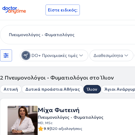
doctoranytime
Είστε ειδικός;
DO+ Προνομιακές τιμές
Διαθεσιμότητα
2
Πνευμονολόγοι - Φυματιολόγοι στο Ίλιον
Αττική
Δυτικά προάστια Αθήνας
Ίλιον
Άγιοι Ανάργυρ
Μίχα Φωτεινή
Πνευμονολόγος - Φυματιολόγος
MD, MSc
|
9.9
320 αξιολογήσεις