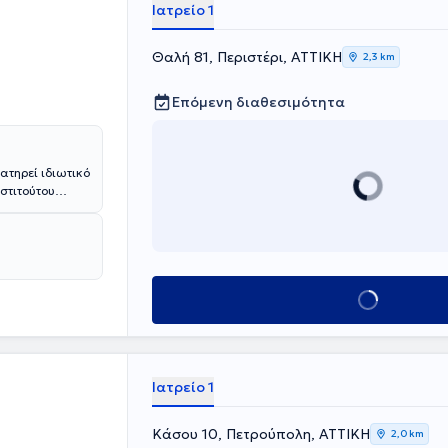
Ιατρείο 1
Θαλή 81, Περιστέρι, ΑΤΤΙΚΗ
2,3 km
Επόμενη διαθεσιμότητα
ατηρεί ιδιωτικό
νστιτούτου
ς πτυχίο
πλέον,
αρικός - μη
Κλείσε ραντεβού
 τα
ή του
είας Βελονισμού
νευμονολογικής
Ιατρείο 1
 Εταιρείας.
Κάσου 10, Πετρούπολη, ΑΤΤΙΚΗ
2,0 km