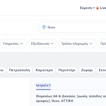
Εύρεση
Liv
Υπηρεσίες
Εξειδίκευση
Τρόποι πληρωμής
Πρό
οι
Πετρούπολη
Καματερό
Περιστέρι
Ζεφύρι
Σεπ
Ιατρείο 1
Ιδομενέως 66 & Δαναών, (γωνία, είσοδος 
όροφος), Ίλιον, ΑΤΤΙΚΗ