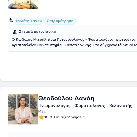
Μελέτη Ύπνου
Σπιρομέτρηση
Σχετικά με τον ειδικό
Ο
Κωβαίος Μιχαήλ
είναι Πνευμονολόγος - Φυματιολόγος, πτυχιούχος 
Αριστοτελείου Πανεπιστημίου Θεσσαλονίκης. Στο σύγχρονο ιδιωτικό ι
διατηρεί στην Πετρούπολη, προσφέρει εξειδικευμένες υπηρεσίες για τη
διάγνωση και αποτελεσματική αντιμετώπιση όλων των ασθενειών κ
των πνευμόνων, όπως σπιρομέτρηση, οξυμετρία, μελέτη ύπνου και μέτ
λειτουργίας αναπνευστικών μυών. Παράλληλα, προσφέρει συμβουλευτ
για τη διακοπή καπνίσματος, για την πρόληψη και αντιμετώπιση της 
του βρογχικού άσθματος παιδιών και ενηλίκων. Επιπλέον, ο ιατρός 
και ελέγχει περιστατικά διάμεσων και επαγγελματικών νοσημάτων. Τέ
μέλος του Ιατρικού Συλλόγου Αθηνών, της Ελληνικής Πνευμονολογικής 
Ένωσης Πνευμονολόγων Ελλάδος και της European Respiratory Societ
Θεοδούλου Δανάη
Πνευμονολόγος - Φυματιολόγος - Βελονιστής
ΜSc
|
10.0
136 αξιολογήσεις