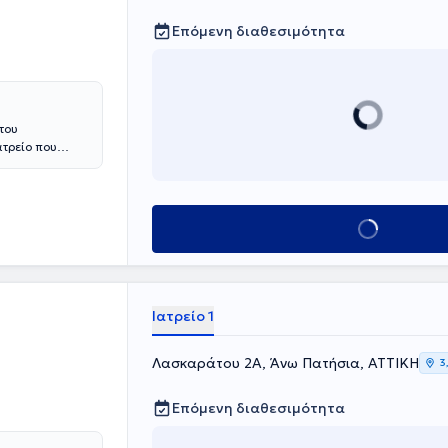
Επόμενη διαθεσιμότητα
του
ατρείο που
ν πρόληψη,
αι παθήσεων
ρηση
ικές υπηρεσίες
Κλείσε ραντεβού
ΧΑΠ, καθώς και
παρακολουθεί
λος, είναι
Εταιρείας, της
y.
Ιατρείο 1
Λασκαράτου 2Α, Άνω Πατήσια, ΑΤΤΙΚΗ
3
Επόμενη διαθεσιμότητα