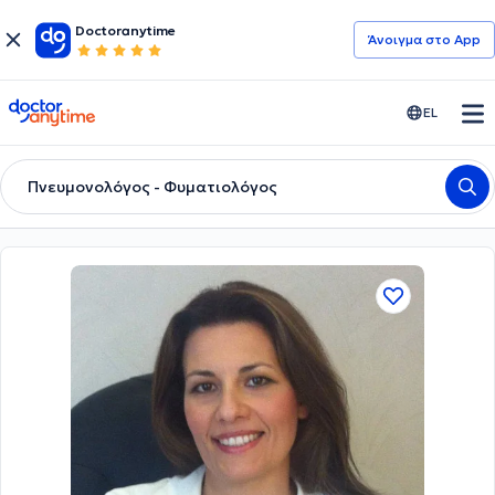
Doctoranytime
Άνοιγμα στο App
doctoranytime
EL
Πνευμονολόγος - Φυματιολόγος