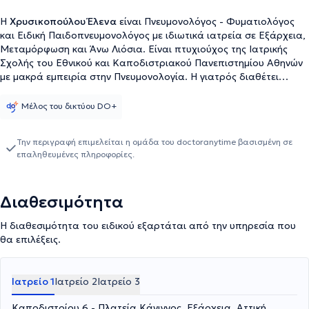
Η
Χρυσικοπούλου Έλενα
είναι Πνευμονολόγος - Φυματιολόγος
και Ειδική Παιδοπνευμονολόγος με ιδιωτικά ιατρεία σε Εξάρχεια,
Μεταμόρφωση και Άνω Λιόσια. Είναι πτυχιούχος της Ιατρικής
Σχολής του Εθνικού και Καποδιστριακού Πανεπιστημίου Αθηνών
με μακρά εμπειρία στην Πνευμονολογία. Η γιατρός διαθέτει
ιδιαίτερη εμπειρία στη Μονάδα Εντατικής θεραπείας και είναι
ειδική στη διάγνωση και θεραπεία όλων των αναπνευστικών
Μέλος του δικτύου DO+
παθήσεων (χρόνια αποφρακτική πνευμονοπάθεια, βρογχικό
άσθμα, χρόνια βρογχίτιδα, λοιμώξεις του αναπνευστικού,
Την περιγραφή επιμελείται η ομάδα του doctoranytime βασισμένη σε
πνευμονία, πνευμονική ίνωση, καρκίνος του πνεύμονα,
επαληθευμένες πληροφορίες.
φυματίωση, σαρκοείδωση, σύνδρομο άπνοιας στον ύπνο). Τέλος,
στο ιατρείο πραγματοποιούνται πλήθος εξετάσεων όπως μελέτη
ύπνου, διακοπή καπνίσματος, σπιρομέτρηση, οξυμετρία, αέρια
Διαθεσιμότητα
αίματος και βρογχοσκόπηση.
Η διαθεσιμότητα του ειδικού εξαρτάται από την υπηρεσία που
θα επιλέξεις.
Ιατρείο 1
Ιατρείο 2
Ιατρείο 3
Καποδιστρίου 6 - Πλατεία Κάνιγγος, Εξάρχεια, Αττική