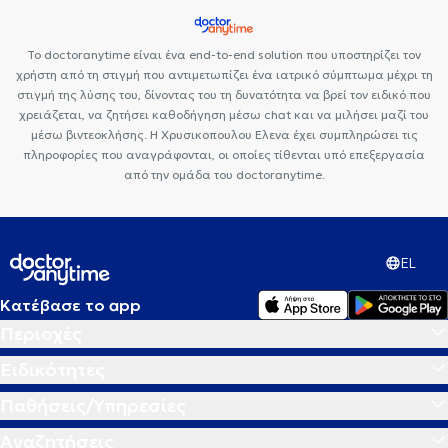
Άγιο Δημήτριο
Το doctoranytime είναι ένα end-to-end solution που υποστηρίζει τον
χρήστη από τη στιγμή που αντιμετωπίζει ένα ιατρικό σύμπτωμα μέχρι τη
στιγμή της λύσης του, δίνοντας του τη δυνατότητα να βρεί τον ειδικό που
χρειάζεται, να ζητήσει καθοδήγηση μέσω chat και να μιλήσει μαζί του
μέσω βιντεοκλήσης. Η Χρυσικοπουλου Ελενα έχει συμπληρώσει τις
πληροφορίες που αναγράφονται, οι οποίες τίθενται υπό επεξεργασία
από την ομάδα του doctoranytime.
EL
Κατέβασε το app
Περιοχές
Ειδικότητες
Παθήσεις/Υπηρεσίες
Αναζητήσεις