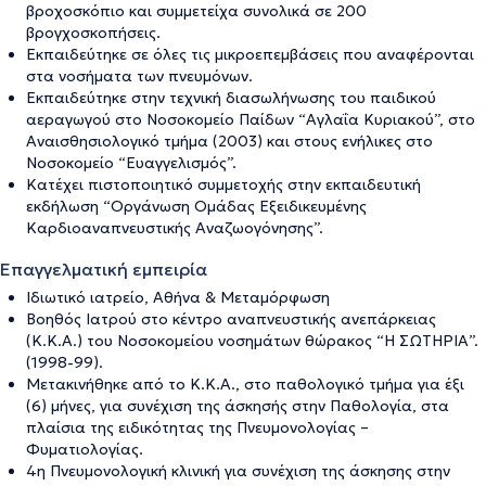
βροχοσκόπιο και συμμετείχα συνολικά σε 200
βρογχοσκοπήσεις.
Εκπαιδεύτηκε σε όλες τις μικροεπεμβάσεις που αναφέρονται
στα νοσήματα των πνευμόνων.
Εκπαιδεύτηκε στην τεχνική διασωλήνωσης του παιδικού
αεραγωγού στο Νοσοκομείο Παίδων “Αγλαΐα Κυριακού”, στο
Αναισθησιολογικό τμήμα (2003) και στους ενήλικες στο
Νοσοκομείο “Ευαγγελισμός”.
Κατέχει πιστοποιητικό συμμετοχής στην εκπαιδευτική
εκδήλωση “Οργάνωση Ομάδας Εξειδικευμένης
Καρδιοαναπνευστικής Αναζωογόνησης”.
Επαγγελματική εμπειρία
Ιδιωτικό ιατρείο, Αθήνα & Μεταμόρφωση
Βοηθός Ιατρού στο κέντρο αναπνευστικής ανεπάρκειας
(Κ.Κ.Α.) του Νοσοκομείου νοσημάτων θώρακος “Η ΣΩΤΗΡΙΑ”.
(1998-99).
Μετακινήθηκε από το Κ.Κ.Α., στο παθολογικό τμήμα για έξι
(6) μήνες, για συνέχιση της άσκησής στην Παθολογία, στα
πλαίσια της ειδικότητας της Πνευμονολογίας –
Φυματιολογίας.
4η Πνευμονολογική κλινική για συνέχιση της άσκησης στην