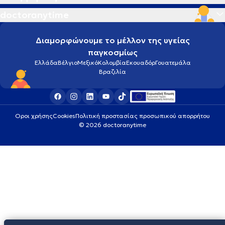
doctoranytime
Διαμορφώνουμε το μέλλον της υγείας
παγκοσμίως
Ελλάδα
Βέλγιο
Μεξικό
Κολομβία
Εκουαδόρ
Γουατεμάλα
Βραζιλία
Οροι χρήσης
Cookies
Πολιτική προστασίας προσωπικού απορρήτου
© 2026 doctoranytime