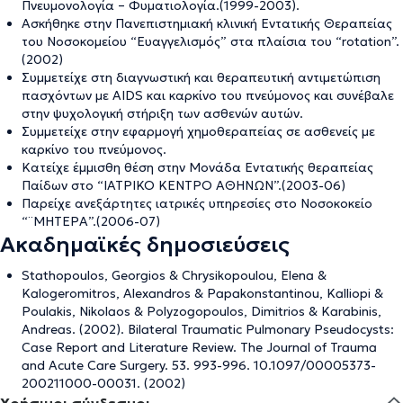
Πνευμονολογία – Φυματιολογία.(1999-2003).
Ασκήθηκε στην Πανεπιστημιακή κλινική Εντατικής Θεραπείας
του Νοσοκομείου “Ευαγγελισμός” στα πλαίσια του “rotation”.
(2002)
Συμμετείχε στη διαγνωστική και θεραπευτική αντιμετώπιση
πασχόντων με AIDS και καρκίνο του πνεύμονος και συνέβαλε
στην ψυχολογική στήριξη των ασθενών αυτών.
Συμμετείχε στην εφαρμογή χημοθεραπείας σε ασθενείς με
καρκίνο του πνεύμονος.
Κατείχε έμμισθη θέση στην Μονάδα Εντατικής θεραπείας
Παίδων στο “ΙΑΤΡΙΚΟ ΚΕΝΤΡΟ ΑΘΗΝΩΝ”.(2003-06)
Παρείχε ανεξάρτητες ιατρικές υπηρεσίες στο Νοσοκοκείο
“¨ΜΗΤΕΡΑ”.(2006-07)
Ακαδημαϊκές δημοσιεύσεις
Stathopoulos, Georgios & Chrysikopoulou, Elena &
Kalogeromitros, Alexandros & Papakonstantinou, Kalliopi &
Poulakis, Nikolaos & Polyzogopoulos, Dimitrios & Karabinis,
Andreas. (2002). Bilateral Traumatic Pulmonary Pseudocysts:
Case Report and Literature Review. The Journal of Trauma
and Acute Care Surgery. 53. 993-996. 10.1097/00005373-
200211000-00031. (2002)