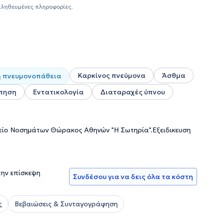
αληθευμένες πληροφορίες.
Καρκίνος πνεύμονα
Άσθμα
ή πνευμονοπάθεια
πηση
Εντατικολογία
Διαταραχές ύπνου
μείο Νοσημάτων Θώρακος Αθηνών "Η Σωτηρία".Εξειδικευση
την επίσκεψη
Συνδέσου για να δεις όλα τα κόστη
ς
Βεβαιώσεις & Συνταγογράφηση