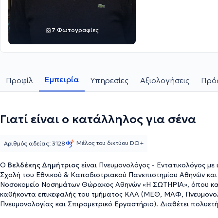
7 Φωτογραφίες
Εμπειρία
Προφίλ
Υπηρεσίες
Αξιολογήσεις
Πρόσ
Γιατί είναι ο κατάλληλος για σένα
Μέλος του δικτύου DO+
Αριθμός αδείας: 3128
Ο
Βελδέκης Δημήτριος
είναι Πνευμονολόγος - Εντατικολόγος με 
Σχολή του Εθνικού & Καποδιστριακού Πανεπιστημίου Αθηνών και 
Νοσοκομείο Νοσημάτων Θώρακος Αθηνών «Η ΣΩΤΗΡΙΑ», όπου και δ
καθήκοντα επικεφαλής του τμήματος ΚΑΑ (ΜΕΘ, ΜΑΦ, Πνευμονολο
Πνευμονολογίας και Σπιρομετρικό Εργαστήριο). Διαθέτει πολυετή 
ιδιωτικό του ιατρείο, συνεργάζεται ως Πνευμονολόγος - Επιστημο