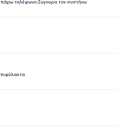
ον πάρω τηλέφωνο.Συγουρα τον συστήνω
νεπιφύλακτα