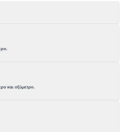
τρο.
τρο και οξύμετρο.