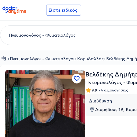
doctoranytime
Είστε ειδικός;
Πνευμονολόγοι - Φυματιολόγοι
Κορυδαλλός
Βελδέκης Δημή
Βελδέκης Δημήτρ
Πνευμονολόγος - Φυμ
|
9.9
74 αξιολογήσεις
Διεύθυνση
Διομήδους 19, Κορυ