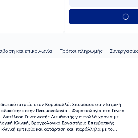
βαση και επικοινωνία
Τρόποι πληρωμής
Συνεργασίες
ιδιωτικό ιατρείο στον Κορυδαλλό. Σπούδασε στην Ιατρική
ειδικεύτηκε στην Πνευμονολογία - Φυματιολογία στο Γενικό
ιετέλεσε Συντονιστής Διευθυντής για πολλά χρόνια με
γική Κλινική, Βρογχολογικό Εργαστήριο Επεμβατικής
κλινική εμπειρία και κατάρτιση και, παράλληλα με το
νικός Συνεργάτης με το Ιατρικό Ψυχικού.