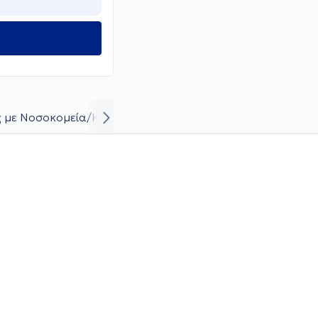
 με Νοσοκομεία/Κλινικές
Βιογραφικό και καριέρα