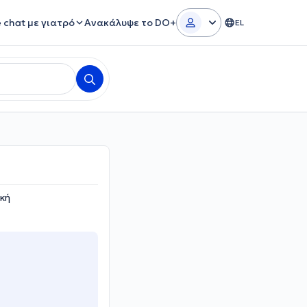
e chat με γιατρό
Ανακάλυψε το DO+
EL
ική