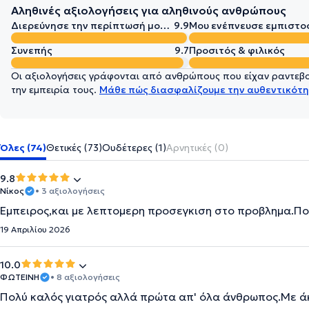
Αληθινές αξιολογήσεις για αληθινούς ανθρώπους
Διερεύνησε την περίπτωσή μου σε βάθος
9.9
Μου ενέπνευσε εμπιστο
Συνεπής
9.7
Προσιτός & φιλικός
Οι αξιολογήσεις γράφονται από ανθρώπους που είχαν ραντεβού
την εμπειρία τους.
Μάθε πώς διασφαλίζουμε την αυθεντικότη
Όλες (74)
Θετικές (73)
Ουδέτερες (1)
Αρνητικές (0)
9.8
Νίκος
• 3 αξιολογήσεις
Εμπειρος,και με λεπτομερη προσεγκιση στο προβλημα.Πο
19 Απριλίου 2026
10.0
ΦΩΤΕΙΝΗ
• 8 αξιολογήσεις
Πολύ καλός γιατρός αλλά πρώτα απ' όλα άνθρωπος.Με άκ