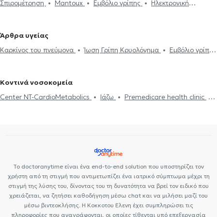
Σπιρομέτρηση
Mantoux
Εμβόλιο γρίπης
Ηλεκτρονική
Φυματιολόγοι στο Κερατσίνι
Πνευμονολόγοι - Φυματιολόγοι στη
συνταγογράφηση
Φυματίωση
CPAP
Πνευμονική εμβολή
Νέα Σμύρνη
Πνευμονολόγοι - Φυματιολόγοι στα Πετράλωνα
Κυστική ίνωση
Πνευμονική ίνωση
Σαρκοείδωση
Μελέτη
Πνευμονολόγοι - Φυματιολόγοι στον Νέο Κόσμο
Πνευμονολόγοι -
Άρθρα υγείας
Ύπνου
Διακοπή Καπνίσματος
Βρογχοσκόπηση
Σωματική
Φυματιολόγοι στο Αιγάλεω
Πνευμονολόγοι - Φυματιολόγοι στην
Καρκίνος του πνεύμονα
Ίωση Γρίπη Κρυολόγημα
Εμβόλιο γρίπης
πληθυσμογραφία
Εργοσπιρομετρία
Άσθμα
Εκπνεόμενο
Αθήνα
Πνευμονολόγοι - Φυματιολόγοι στον Άλιμο
Πνευμονία
Χρόνια αποφρακτική πνευμονοπάθεια
μονοξείδιο αζώτου
Χρόνια αποφρακτική πνευμονοπάθεια
Πνευμονολόγοι - Φυματιολόγοι στον Άγιο Δημήτριο
Πνευμονολόγοι
Λοίμωξη αναπνευστικού
Πιστοποιητικά υγείας για εργασία
- Φυματιολόγοι στα Άνω Πατήσια
Πνευμονολόγοι - Φυματιολόγοι
Κοντινά νοσοκομεία
στα Εξάρχεια
Πνευμονολόγοι - Φυματιολόγοι στα Σεπόλια
Center NT-CardioMetabolics
Ιάζω
Premedicare health clinic
Πνευμονολόγοι - Φυματιολόγοι στην Ηλιούπολη
Πνευμονολόγοι -
Premedicare Health Clinic
Bioclab Ιδιωτικά Πολυιατρεία
Φυματιολόγοι στην Πλατεία Βικτώριας
Πνευμονολόγοι -
Φυματιολόγοι στο Παγκράτι
Πνευμονολόγοι - Φυματιολόγοι στο
Περιστέρι
Το doctoranytime είναι ένα end-to-end solution που υποστηρίζει τον
χρήστη από τη στιγμή που αντιμετωπίζει ένα ιατρικό σύμπτωμα μέχρι τη
στιγμή της λύσης του, δίνοντας του τη δυνατότητα να βρεί τον ειδικό που
χρειάζεται, να ζητήσει καθοδήγηση μέσω chat και να μιλήσει μαζί του
μέσω βιντεοκλήσης. Η Κοκκοτου Ελενη έχει συμπληρώσει τις
πληροφορίες που αναγράφονται, οι οποίες τίθενται υπό επεξεργασία