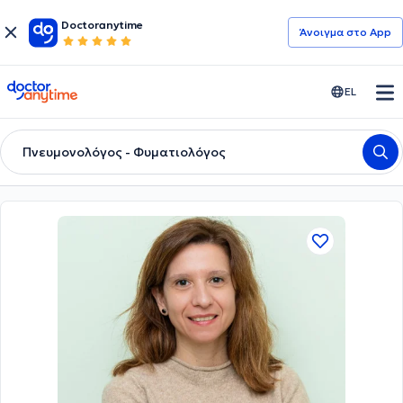
Doctoranytime
Άνοιγμα στο App
doctoranytime
EL
Πνευμονολόγος - Φυματιολόγος