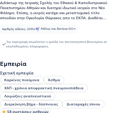
Διδάκτωρ της Ιατρικής Σχολής του Εθνικού & Καποδιστριακού
Πανεπιστημίου Αθηνών και διατηρεί ιδιωτικό ιατρείο στο Νέο
Φάληρο. Επίσης, η ιατρός κατέχει και μεταπτυχιακό τίτλο
σπουδών στην Ογκολογία Θώρακος απο το ΕΚΠΑ. Διαθέτει
πολυετή κλινική εμπειρία, είναι επιμελήτρια στο ιδιωτικό
θεραπευτήριο Metropolitan και διετέλεσε συνεργάτης της
Μέλος του δικτύου DO+
Αριθμός αδείας: 2064
Ογκολογικής Μονάδας του Γενικού Νοσοκομείου Νοσημάτων
Θώρακα Αθηνών "Η Σωτηρία". Τέλος, εξειδικεύεται στον καρκίνο
Την περιγραφή επιμελείται η ομάδα του doctoranytime βασισμένη σε
του πνεύμονα, στο άσθμα, στη ΧΑΠ - Χρόνια Αποφρακτική
επαληθευμένες πληροφορίες.
Πνευμονοπάθεια και στις λοιμώξεις αναπνευστικού.
Εμπειρία
Σχετική εμπειρία
Καρκίνος πνεύμονα
Άσθμα
ΧΑΠ - χρόνια αποφρακτική πνευμονοπάθεια
Λοιμώξεις αναπνευστικού
Διερεύνηση βήχα - δύσπνοιας
Διαταραχές ύπνου
58 συστάσεις ασθενών