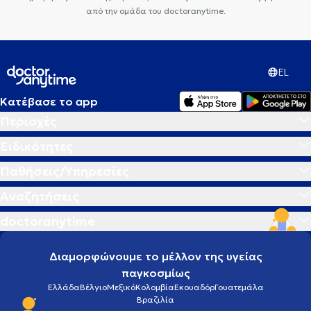
από την ομάδα του doctoranytime.
EL
Κατέβασε το app
Περιοχές
Ειδικότητες
Παθήσεις/Υπηρεσίες
Αναζητήσεις
doctoranytime
Διαμορφώνουμε το μέλλον της υγείας
παγκοσμίως
Ελλάδα
Βέλγιο
Μεξικό
Κολομβία
Εκουαδόρ
Γουατεμάλα
Βραζιλία