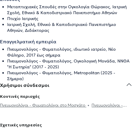
Μεταπτυχιακές Σπουδές στην Ογκολογία Θώρακος, Ιατρική
Σχολή, Εθνικό & Καποδιστριακό Πανεπιστήμιο Αθηνών
Πτυχίο Ιατρικής
Ιατρική Σχολή, Εθνικό & Καποδιστριακό Πανεπιστήμιο
Αθηνών, Διδάκτορας
Επαγγελματική εμπειρία
Πνευμονολόγος - Φυματιολόγος, ιδιωτικό ιατρείο, Νέο
Φάληρο, 2017 έως σήμερα
Πνευμονολόγος - Φυματιολόγος, Ογκολογική Μονάδα, ΝΝΘΑ
"Η Σωτηρία" (2017 - 2025)
Πνευμονολόγος - Φυματιολόγος, Metropolitan (2025 -
Σήμερα)
Χρήσιμοι σύνδεσμοι
Κοντινές περιοχές
Πνευμονολόγοι - Φυματιολόγοι στο Μοσχάτο
Πνευμονολόγοι -
Φυματιολόγοι στον Πειραιά
Πνευμονολόγοι - Φυματιολόγοι στην
Καλλιθέα
Πνευμονολόγοι - Φυματιολόγοι στο Παλαιό Φάληρο
Σχετικές υπηρεσίες
Πνευμονολόγοι - Φυματιολόγοι στον Κορυδαλλό
Πνευμονολόγοι -