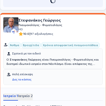
Στεφανάκος Γεώργιος
Πνευμονολόγος - Φυματιολόγος
MD
|
10.0
97 αξιολογήσεις
Άσθμα
Βρογχίτιδα
Χρόνια αποφρακτική πνευμονοπάθεια
Σχετικά με τον ειδικό
Ο
Στεφανάκος Γεώργιος
είναι Πνευμονολόγος - Φυματιολόγος και
διατηρεί ιδιωτικό ιατρείο στον Νέο Κόσμο. Είναι απόφοιτος της
Ιατρικής Σχολής από το Εθνικό & Καποδιστριακό Πανεπιστήμιο
Αθηνών με ειδίκευση στην Πνευμονολογία όπου την απέκτησε στο
Απλή επίσκεψη
Σισμανόγλειο Νοσοκομείο. Επίσης, εργάζεται ως Συντονιστής στο
Δες το κόστος
Κέντρο Επιχειρήσεων Περιφέρειας Αττικής και Ιατρικού Συλλόγου
Αθηνών για τον κορονοϊό. Τέλος, στο ιατρείο του αναλαμβάνει
περιστατικά που άπτονται σε όλο το φάσμα της πνευμονολογίας -
φυματιολογίας, ενώ αξίζει να σημειωθεί ότι εξειδικεύεται στο
Ιατρείο 1
Ιατρείο 2
άσθμα, στη ΧΑΠ (χρόνια αποφρακτική πνευμονοπάθεια) και στις
λοιμώξεις αναπνευστικού.