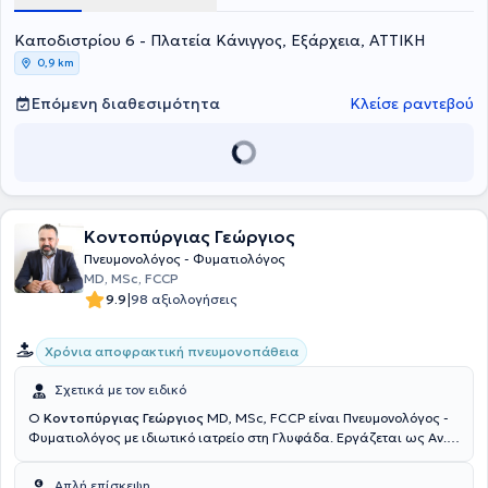
σύνδρομο άπνοιας στον ύπνο). Τέλος, στο ιατρείο
Καποδιστρίου 6 - Πλατεία Κάνιγγος, Εξάρχεια, ΑΤΤΙΚΗ
πραγματοποιούνται πλήθος εξετάσεων όπως μελέτη ύπνου,
διακοπή καπνίσματος, σπιρομέτρηση, οξυμετρία, αέρια αίματος και
0,9 km
βρογχοσκόπηση.
Επόμενη διαθεσιμότητα
Κλείσε ραντεβού
Κοντοπύργιας Γεώργιος
Πνευμονολόγος - Φυματιολόγος
MD, MSc, FCCP
|
9.9
98 αξιολογήσεις
Χρόνια αποφρακτική πνευμονοπάθεια
Σχετικά με τον ειδικό
Ο
Κοντοπύργιας Γεώργιος
MD, MSc, FCCP είναι Πνευμονολόγος -
Φυματιολόγος με ιδιωτικό ιατρείο στη Γλυφάδα. Εργάζεται ως Αν.
Διευθυντής στο Metropolitan Hospital. Είναι πτυχιούχος της
Ιατρικής Σχολής του Πανεπιστημίου Κρήτης και ειδικεύτηκε στην
Απλή επίσκεψη