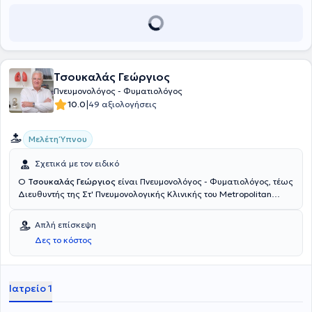
Πνευμονοπάθεια ΧΑΠ και οι πνευμονολόγοι είναι πάντοτε στη
διάθεσή των ασθενών, προκειμένου να συστήσουν τον καλύτερο
δυνατό τρόπο για να διακόψετε το κάπνισμα και να βελτιώσετε την
ποιότητα της ζωής σας και των δικών σας ανθρώπων.
Τσουκαλάς Γεώργιος
Πνευμονολόγος - Φυματιολόγος
|
10.0
49 αξιολογήσεις
Μελέτη Ύπνου
Σχετικά με τον ειδικό
Ο
Τσουκαλάς Γεώργιος
είναι Πνευμονολόγος - Φυματιολόγος, τέως
Διευθυντής της Στ' Πνευμονολογικής Κλινικής του Metropolitan
General και διατηρεί ιδιωτικό ιατρείο στο Κολωνάκι. Είναι
πτυχιούχος της Ιατρικής Σχολής του Αριστοτελείου Πανεπιστημίου
Απλή επίσκεψη
Θεσσαλονίκης και κάτοχος διδακτορικού τίτλου σπουδών. Έχει
Δες το κόστος
μετεκπαιδευθεί στη Μελέτη Ασθενών με Υπνική Άπνοια στο
Ospedale Luigi Sacco του Mιλάνο και κατέχει δίπλωμα χειριστού
Laser, κατόπιν εξετάσεων στο Laser, από το Medizin Zentrum του
Bερολίνου. Αξίζει να αναφερθεί ότι είναι και υπότροφος του
Ιατρείο 1
Ωνασείου Ιδρύματος για Post Doctoral Studies στο Πανεπιστήμιο
του Μιλάνο. Έχει διατελέσει επί 17 έτη Συντονιστής Διευθυντής της