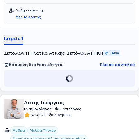
μόνιμος ιατρός προσωπικού στη Γενική Γραμματεία και στα
Δημοτικά ιατρεία του Δήμου Αθηναίων. Αρχικά σπούδασε
Απλή επίσκεψη
Φυσικοθεραπείας στην Ανωτέρα Σχολή Φυσικοθεραπευτών
Δες το κόστος
Αθηνών και στη συνέχεια στην Ιατρική σχολή του Εθνικού &
Καποδιστριακού Πανεπιστημίου Αθηνών. Κατά τη διάρκεια των
σπουδών του εργάστηκε ως Φυσικοθεραπευτής στο ΣΕΓΑΣ και
παράλληλα παρακολουθούσε τα μαθήματα, τα εργαστήρια και τις
Ιατρείο 1
κλινικές της Ιατρικής σχολής. Με την ολοκλήρωση των σπουδών
του, ξεκίνησε την ειδικότητα του στην Πνευμονολογία -
Φυματιολογία στην Πνευμονολογική κλινική του ΓΝΑ "Αμαλία
Σεπολίων 11 Πλατεία Αττικής, Σεπόλια, ΑΤΤΙΚΗ
1,4 km
Φλέμινγκ". Τέλος, διαθέτει πολυετή εμπειρία και κατάρτιση στην
Πνευμονολογία - Φυματιολογία, με εξειδίκευση στην ΧΑΠ - χρόνια
Επόμενη διαθεσιμότητα
Κλείσε ραντεβού
αποφρακτική πνευμονοπάθεια, στις λοιμώξεις αναπνευστικού και
στη διερεύνηση βήχα - δύσπνοιας, και έχει πληθώρα επιστημονικών
εργασιών.
Δότης Γεώργιος
Πνευμονολόγος - Φυματιολόγος
|
10.0
221 αξιολογήσεις
Άσθμα
Μελέτη Ύπνου
Χρόνια αποφρακτική πνευμονοπάθεια