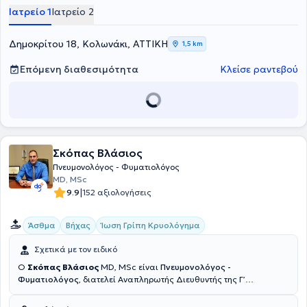
Ιατρείο 1
Ιατρείο 2
Δημοκρίτου 18, Κολωνάκι, ΑΤΤΙΚΗ
1,5 km
Επόμενη διαθεσιμότητα
Κλείσε ραντεβού
Σκόπας Βλάσιος
Πνευμονολόγος - Φυματιολόγος
MD, MSc
|
9.9
152 αξιολογήσεις
Άσθμα
Βήχας
Ίωση Γρίπη Κρυολόγημα
Σχετικά με τον ειδικό
Ο
Σκόπας Βλάσιος
MD, MSc είναι
Πνευμονολόγος -
Φυματιολόγος
, διατελεί Αναπληρωτής Διευθυντής της Γ’
Πνευμονολογικής Κλινικής του "Ερρίκος Ντυνάν" Hospital Center με
δυνατότητα επίσκεψης και νοσηλείας εντός αυτού και διατηρεί