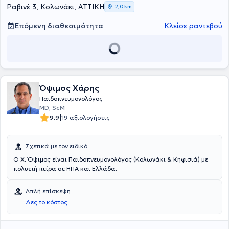
4ης Πνευμονολογικής Κλινικής του Γενικού Νοσοκομείου Νοσημάτων
Ραβινέ 3, Κολωνάκι, ΑΤΤΙΚΗ
2,0 km
Θώρακος Αθηνών "Σωτηρία", Τομεάρχης επί 8ετία του Β’
Παθολογικού τομέα, Υπεύθυνος του Βρογχολογικού Εργαστηρίου,
Επόμενη διαθεσιμότητα
Κλείσε ραντεβού
αλλά και Πρόεδρος του Επιστημονικού Συμβουλίου του
Νοσοκομείου. Το 2005 εξελέγη Επίκουρος Καθηγητής
Πνευμονολογίας στο Πανεπιστήμιο Πατρών. Έχει συμμετάσχει σε
πληθώρα συνεδρίων στην Ελλάδα και στο εξωτερικό, ενώ είναι
υπεύθυνος διεξαγωγής επιστημονικών ερευνητικών πρωτοκόλλων.
Τέλος, αριθμεί αρκετές δημοσιεύσεις σε ελληνικά ιατρικά
Όψιμος Χάρης
περιοδικά και σε αναγνωρισμένα ιατρικά περιοδικά του
εξωτερικού, ενώ έχει βραβευθεί τρεις φορές για την καλύτερη
Παιδοπνευμονολόγος
εργασία από την Ελληνική Πνευμονολογική Εταιρεία.
ΜD, ScM
|
9.9
19 αξιολογήσεις
Σχετικά με τον ειδικό
Ο Χ. Όψιμος είναι Παιδοπνευμονολόγος (Κολωνάκι & Κηφισιά) με
πολυετή πείρα σε ΗΠΑ και Ελλάδα.
Απλή επίσκεψη
Δες το κόστος