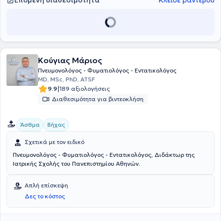
Επόμενη διαθεσιμότητα
Κλείσε ραντεβού
προγράμματος διακοπής καπνίσματος. Οι ποικίλες εξετάσεις
αναπνευστικής λειτουργίας διενεργούνται επί τόπου από
εξειδικευμένο προσωπικό.
Κούγιας Μάριος
Πνευμονολόγος - Φυματιολόγος - Εντατικολόγος
ΜD, MSc, PhD, ATSF
|
9.9
189 αξιολογήσεις
Διαθεσιμότητα για βιντεοκλήση
Άσθμα
Βήχας
Σχετικά με τον ειδικό
Πνευμονολόγος - Φυματιολόγος - Εντατικολόγος, Διδάκτωρ της
Ιατρικής Σχολής του Πανεπιστημίου Αθηνών.
Απλή επίσκεψη
Δες το κόστος