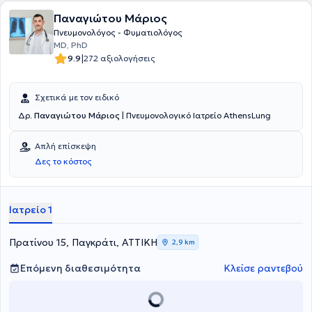
πρόγραμμα της κλινικής, σε ημερίδες, τοπικά και πανελλήνια
συνέδρια, αλλά και με προφορικές ανακοινώσεις σε διεθνή
Παναγιώτου Μάριος
συνέδρια. Τέλος, συμμετέχει σε ενημερωτικές τηλεοπτικές εκπομπές
Πνευμονολόγος - Φυματιολόγος
για θέματα υγείας και συγγράφει ενημερωτικά άρθρα πάνω σε
MD, PhD
θέματα της ειδικότητας της στον ημερήσιο, περιοδικό και
|
9.9
272 αξιολογήσεις
ηλεκτρονικό τύπο. Με έμφαση στην εξατομικευμένη και την
προσωπική φροντίδα του κάθε ασθενούς, αλλά πάντα με βάση τα
σύγχρονα βιβλιογραφικά δεδομένα, στόχος είναι η προσφορά
Σχετικά με τον ειδικό
υπηρεσιών υψηλού επιπέδου, σε όλους τους ασθενείς.
Δρ.
Παναγιώτου Μάριος
| Πνευμονολογικό Ιατρείο AthensLung
Απλή επίσκεψη
Δες το κόστος
Ιατρείο 1
Πρατίνου 15, Παγκράτι, ΑΤΤΙΚΗ
2,9 km
Επόμενη διαθεσιμότητα
Κλείσε ραντεβού