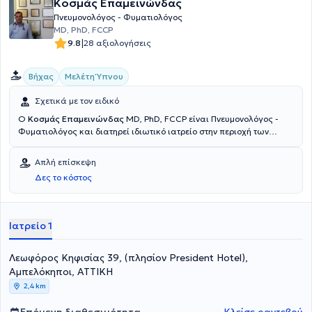
Κοσμάς Επαμεινώνδας
Πνευμονολόγος - Φυματιολόγος
MD, PhD, FCCP
|
9.8
28 αξιολογήσεις
Βήχας
Μελέτη Ύπνου
Σχετικά με τον ειδικό
Ο
Κοσμάς Επαμεινώνδας
MD, PhD, FCCP είναι Πνευμονολόγος -
Φυματιολόγος και διατηρεί ιδιωτικό ιατρείο στην περιοχή των
Αμπελοκήπων. Είναι Διδάκτωρ της Ιατρικής Σχολής του Εθνικού και
Καποδιστριακού Πανεπιστημίου Αθηνών, και επισκέπτης
Απλή επίσκεψη
Καθηγητής (Visiting Clinical Professor) στο Autonomous University
Δες το κόστος
at Coyoakan, στην Πόλη του Μεξικού. Επιπλέον, διατελεί Διευθυντής
της Πνευμονολογικής Κλινικής ΠΝΟΗ του Νοσοκομείου Metropolitan
από το 2011 ως σήμερα, ενώ έχει υπηρετήσει ως Διευθυντής
Πνευμονολογικής Κλινικής του Νοσοκομείου Νοσημάτων Θώρακος
Ιατρείο 1
Αθηνών "Σωτηρία". Στο Αθηναϊκό Πνευμονολογικό Ινστιτούτο
δέχεται ασθενείς με πάσης φύσεως πνευμονολογικά προβλήματα
Λεωφόρος Κηφισίας 39, (πλησίον President Hotel),
και με τις γνώσεις του, την εμπειρία 35 ετών και τον προηγμένο
ιατροτεχνολογικό εξοπλισμό αιχμής που διαθέτει, επιχειρεί την
Αμπελόκηποι, ΑΤΤΙΚΗ
διαγνωστική και θεραπευτική εξατομικευμένη προσέγγιση. Πέραν
2,4 km
της διάγνωσης και της θεραπείας, σημαντική έμφαση δίδεται και
στην πρόληψη των αναπνευστικών νοσημάτων μέσω του