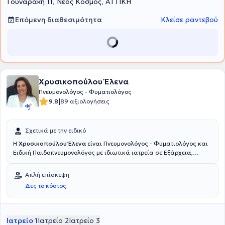
Γουναράκη 11, Νέος Κόσμος, ΑΤΤΙΚΗ
Επόμενη διαθεσιμότητα
Κλείσε ραντεβού
Χρυσικοπούλου Έλενα
Πνευμονολόγος - Φυματιολόγος
|
9.8
89 αξιολογήσεις
Σχετικά με την ειδικό
Η
Χρυσικοπούλου Έλενα
είναι Πνευμονολόγος - Φυματιολόγος και
Ειδική Παιδοπνευμονολόγος με ιδιωτικά ιατρεία σε Εξάρχεια,
Μεταμόρφωση και Άνω Λιόσια. Είναι πτυχιούχος της Ιατρικής
Σχολής του Εθνικού και Καποδιστριακού Πανεπιστημίου Αθηνών με
Απλή επίσκεψη
μακρά εμπειρία στην Πνευμονολογία. Η γιατρός διαθέτει ιδιαίτερη
Δες το κόστος
εμπειρία στη Μονάδα Εντατικής θεραπείας και είναι ειδική στη
διάγνωση και θεραπεία όλων των αναπνευστικών παθήσεων
(χρόνια αποφρακτική πνευμονοπάθεια, βρογχικό άσθμα, χρόνια
βρογχίτιδα, λοιμώξεις του αναπνευστικού, πνευμονία, πνευμονική
Ιατρείο 1
Ιατρείο 2
Ιατρείο 3
ίνωση, καρκίνος του πνεύμονα, φυματίωση, σαρκοείδωση,