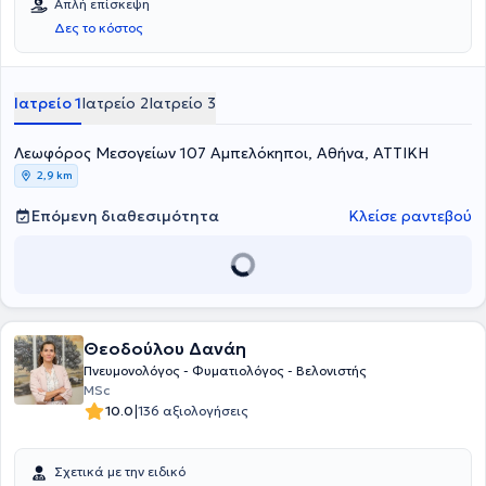
Απλή επίσκεψη
ιδιωτικό ιατρείο στα Μελίσσια και στο Μαρούσι Αττικής,με
Δες το κόστος
ειδίκευση στη διερεύνηση και αντιμετώπιση βήχα - εμπύρετου,
λοιμώξεων αναπνευστικού, δύσπνοιας, θωρακικού άλγους,
άσθματος, ΧΑΠ, διάμεσων πνευμονοπαθειών, παρέχοντας
υπηρεσίες ελέγχου αναπνευστικής λειτουργίας, σπιρομέτρηση,
Ιατρείο 1
Ιατρείο 2
Ιατρείο 3
οξυμετρίας, υπερήχου θώρακος και εκπνεόμενου FeNO. Κατέχει
πλήθος εξειδικεύσεων, όπως Πιστοποίηση ERS στο παιδιατρικό
Λεωφόρος Μεσογείων 107 Αμπελόκηποι, Αθήνα, ΑΤΤΙΚΗ
άσθμα, Εξειδίκευση (πιστοποίηση ERS) στον Υπέρηχο Θώρακος,
Eξειδίκευση (Πιστοποίηση ERS) στον Ενδοβρογχικό Υπέρηχο (EBUS)
2,9 km
και course training στην περιφερική βρογχοσκόπηση. Επίσης,
κατέχει Μεταπτυχιακό τίτλο στην "Άσκηση, Εργοσπιρομετρία και
Επόμενη διαθεσιμότητα
Κλείσε ραντεβού
Αποκατάσταση" από το Πανεπιστήμιο Θεσσαλίας με άριστη
επίδοση και με ιδιαίτερη εξειδίκευση στην άσκηση και
αποκατάσταση ασθενών με χρόνια αναπνευστικά νοσήματα, όπως
ΧΑΠ, άσθμα και πνευμονική ίνωση. Κατέχει αρκετές διεθνείς
δημοσιεύσεις με ενεργό παρουσία σε διεθνή συνέδρια. Τέλος, ο
γιατρός είναι μέλος της European Respiratory Society και της
Θεοδούλου Δανάη
Ελληνικής Πνευμονολογικής Εταιρείας.
Πνευμονολόγος - Φυματιολόγος - Βελονιστής
ΜSc
|
10.0
136 αξιολογήσεις
Σχετικά με την ειδικό