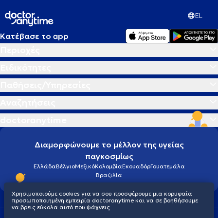
EL
Κατέβασε το app
Περιοχές
Ειδικότητες
Παθήσεις/Υπηρεσίες
Αναζητήσεις
doctoranytime
Διαμορφώνουμε το μέλλον της υγείας
παγκοσμίως
Ελλάδα
Βέλγιο
Μεξικό
Κολομβία
Εκουαδόρ
Γουατεμάλα
Βραζιλία
Χρησιμοποιούμε cookies για να σου προσφέρουμε μια κορυφαία
προσωποποιημένη εμπειρία doctoranytime και να σε βοηθήσουμε
να βρεις εύκολα αυτό που ψάχνεις.
Οροι χρήσης
Cookies
Πολιτική προστασίας προσωπικού απορρήτου