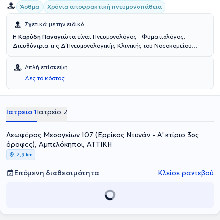
Άσθμα
Χρόνια αποφρακτική πνευμονοπάθεια
Σχετικά με την ειδικό
Η
Καρύδη Παναγιώτα
είναι Πνευμονολόγος - Φυματιολόγος,
Διευθύντρια της Δ΄ Πνευμονολογικής Κλινικής του Νοσοκομείου
"Ερρίκος Ντυνάν", ενώ παράλληλα διατηρεί ιδιωτικό ιατρείο στο
Χολαργό από το 2008. Είναι πτυχιούχος της Ιατρικής Σχολής του
Απλή επίσκεψη
Πανεπιστημίου Πατρών και ειδικεύθηκε στην Πνευμονολογία στην
Δες το κόστος
Πανεπιστημιακή Πνευμονολογική Κλινική του Γενικού Νοσοκομείου
Νοσημάτων Θώρακος Αθηνών "Η Σωτηρία". Για πολλά έτη
εργάστηκε ως Επιμελήτρια Πνευμονολογικού τμήματος στην Γενική
Κλινική ΙΑΣΩ General και στα πλαίσια των καθηκόντων της
Ιατρείο 1
Ιατρείο 2
δραστηριοποιήθηκε στο εργαστήριο Λειτουργικού ελέγχου της
Αναπνοής, στο Ιατρείο Διακοπής Καπνίσματος και στο
Λεωφόρος Μεσογείων 107 (Ερρίκος Ντυνάν - Α' κτίριο 3ος
Βρογχολογικό εργαστήριο, ενώ ήταν υπεύθυνη του εργαστηρίου
μελέτης ύπνου της κλινικής. Το 2006 ανέλαβε την διεύθυνση της Β'
όροφος), Αμπελόκηποι, ΑΤΤΙΚΗ
Πνευμονολογικής κλινικής "ΙΑΣΩ General, μετέπειτα "Metropolitan
2,9 km
General" συνεχίζοντρας την ενασχόληση της με όλο το φάσμα της
πνευμονολογίας, όπως προαναφέρθηκε, μέχρι το Μάρτιο του 2022.
Επόμενη διαθεσιμότητα
Κλείσε ραντεβού
Από το 2017 έως το 2022 είχε την επιστημονικη υπευθυνότητα του
Πνευμονολογικού Tομέα της κλινικής "Metropolitan General". Η
γιατρός έχει συμμετάσχει σε ερευνητικά πρωτόκολλα φαρμάκων
και σε ερευνητικές ομάδες και είναι μέλος της European Respiratory
Society. Επιπλέον, έχει συμμετάσχει ως ομιλήτρια στο εκπαιδευτικό