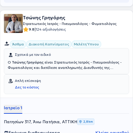
Τσώνης Γρηγόρης
Στρατιωτικός Ιατρός - Πνευμονολόγος - Φυματιολόγος
|
9.8
124 αξιολογήσεις
Άσθμα
Διακοπή Καπνίσματος
Μελέτη Ύπνου
Σχετικά με τον ειδικό
Ο
Τσώνης Γρηγόρης
είναι Στρατιωτικός Ιατρός - Πνευμονολόγος -
Φυματιολόγος και διετέλεσε αναπληρωτής Διευθυντής της
Πνευμονολογικής Κλινικής του 251 Γενικού Νοσοκομείου
Αεροπορίας. Το ιδιωτικό του ιατρείο βρίσκεται στα Άνω Πατήσια,
Απλή επίσκεψη
ασχολούμενος εδώ και χρόνια με το ευρύτερο φάσμα της
Δες το κόστος
πνευμονολογίας, έχοντας ως βασικό του άξονα την ουσιαστική και
ολοκληρωμένη θεραπεία και αντιμετώπιση των παθήσεων όλων
των ασθενών του. Με σύγχρονο ιατρικό εξοπλισμό αναλαμβάνει
περιστατικά βρογχικού άσθματος, λοιμώξεων αναπνευστικού, ΧΑΠ
Ιατρείο 1
(χρόνια αποφρακτική πνευμονοπάθεια), βρογχοσκόπησης και
πολλών ακόμα. Επίσης αναλαμβάνει περιστατικά που αφορούν τη
διακοπή καπνίσματος όπως και διαταραχές (σύνδρομο άπνοιας)
Πατησίων 317, Άνω Πατήσια, ΑΤΤΙΚΗ
2,8 km
στον ύπνο. Μεταξύ άλλων ο γιατρός είναι μέλος της Ελληνικής και
της Ευρωπαϊκής Πνευμονολογικής Εταιρείας, διατελεί Στρατιωτικός
Επόμενη διαθεσιμότητα
Κλείσε ραντεβού