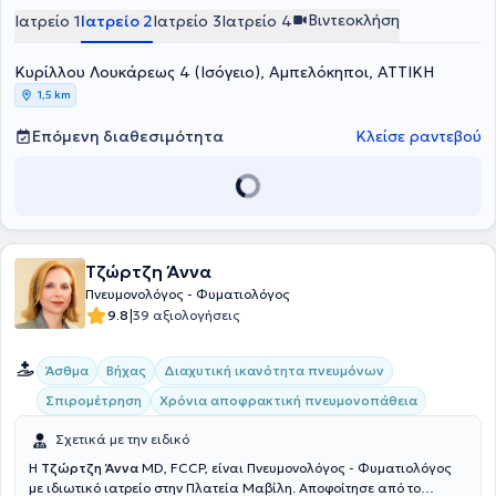
Βιντεοκλήση
Ιατρείο 1
Ιατρείο 2
Ιατρείο 3
Ιατρείο 4
Κυρίλλου Λουκάρεως 4 (Ισόγειο), Αμπελόκηποι, ΑΤΤΙΚΗ
1,5 km
Επόμενη διαθεσιμότητα
Κλείσε ραντεβού
Τζώρτζη Άννα
Πνευμονολόγος - Φυματιολόγος
|
9.8
39 αξιολογήσεις
Άσθμα
Βήχας
Διαχυτική ικανότητα πνευμόνων
Σπιρομέτρηση
Χρόνια αποφρακτική πνευμονοπάθεια
Σχετικά με την ειδικό
Η
Τζώρτζη Άννα
MD, FCCP, είναι Πνευμονολόγος - Φυματιολόγος
με ιδιωτικό ιατρείο στην Πλατεία Μαβίλη. Αποφοίτησε από το