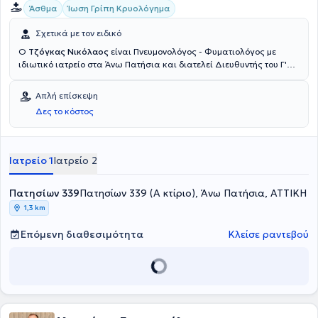
Άσθμα
Ίωση Γρίπη Κρυολόγημα
Σχετικά με τον ειδικό
Ο
Τζόγκας Νικόλαος
είναι Πνευμονολόγος - Φυματιολόγος με
ιδιωτικό ιατρείο στα Άνω Πατήσια και διατελεί Διευθυντής του Γ'
Πνευμονολογικού Τμήματος στο "Ερρίκος Ντυνάν" Hospital Center.
Πραγματοποίησε τις σπουδές του στην Ιατρική Σχολή του
Απλή επίσκεψη
Πανεπιστημίου του Κιέβου και μετεκπαιδεύτηκε στην αποκατάσταση
Δες το κόστος
ασθενών με χρόνια αναπνευστικά προβλήματα στο Γενικό
Νοσοκομείο Νοσημάτων Θώρακος Αθηνών "Η Σωτηρία".
Ειδικεύθηκε στην Πνευμονολογική Κλινική του 401 Γενικού
Στρατιωτικού Νοσοκομείου Αθηνών και στην 8η Πνευμονολογική
Ιατρείο 1
Ιατρείο 2
Κλινική του Γενικού Νοσοκομείου Νοσημάτων Θώρακος "Η
Σωτηρία". Από το 2008 έως και το 2015 διετέλεσε Επιμελητής Α’ του
Πατησίων 339
Α' Πνευμονολογικού Τμήματος στο "Ερρίκος Ντυνάν" Hospital Center
Πατησίων 339 (Α κτίριο), Άνω Πατήσια, ΑΤΤΙΚΗ
και το 2016 διετέλεσε Αναπληρωτής Διευθυντής στο ίδιο Τμήμα του
1,3 km
Νοσοκομείου. Διαθέτει πολυετή κλινική εμπειρία και αριθμεί στο
ενεργητικό του δημοσιεύσεις σε ελληνικά και διεθνή ιατρικά
Επόμενη διαθεσιμότητα
Κλείσε ραντεβού
περιοδικά.