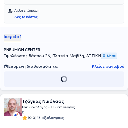
Αριστοτέλειο Πανεπιστήμιο Θεσσαλονίκης με πτυχίο Ιατρικής και
στη συνέχεια ειδικεύθηκε στην Πνευμονολογία - Φυματιολογία στο
Απλή επίσκεψη
Νοσοκομείο Νοσημάτων Θώρακος Αθηνών «η Σωτηρία». Έχει
Δες το κόστος
εργασθεί στα πνευμονολογικά τμήματα των νοσοκομείων Αγίου
Νικολάου, Ερρίκος Ντυνάν και Ιατρικό Αθηνών. Υπήρξε
Επιστημονική Διευθύντρια στο Εργαστήριο Λειτουργικού Ελέγχου
Αναπνοής «George D. Behrakis Research Lab», της Ελληνικής
Ιατρείο 1
Αντικαρκινικής Εταιρείας και Αναπληρώτρια Διευθύντρια του
Ινστιτούτου Δημόσιας Υγείας του Αμερικανικού Κολλεγίου Ελλάδος.
PNEUMΩN CENTER
Στο PNEUMΩN CENTER δέχεται ασθενείς για διερεύνηση,
αντιμετώπιση και παρακολούθηση αναπνευστικών νοσημάτων. Με
Τιμολέοντος Βάσσου 26, Πλατεία Μαβίλη, ΑΤΤΙΚΗ
1,9 km
σύγχρονο εξοπλισμό, εφαρμόζοντας αυστηρά πρωτόκολλα
υγειονομικής προστασίας και σύμφωνα πάντα με τις διεθνείς
Επόμενη διαθεσιμότητα
Κλείσε ραντεβού
επιστημονικές κατευθυντήριες οδηγίες, διενεργεί άμεσα τον
ενδεδειγμένο έλεγχο αναπνευστικής λειτουργίας. Αφιερώνει χρόνο
στον ασθενή, κατανοεί το θέμα της υγείας του και προσεγγίζει
ολοκληρωμένα την αντιμετώπισή του. Με εμπειρία στη Δημόσια
Υγεία και την πρόληψη του καπνίσματος, η γιατρός αντιμετωπίζει
σφαιρικά και εξατομικευμένα κάθε ασθενή, προτείνοντας τις
Τζόγκας Νικόλαος
κατάλληλες θεραπευτικές, αλλά και προληπτικές παρεμβάσεις.
Πνευμονολόγος - Φυματιολόγος
Dr.
|
10.0
43 αξιολογήσεις