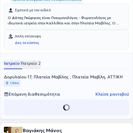
Σχετικά με τον ειδικό
Ο
Δότης Γεώργιος
είναι Πνευμονολόγος - Φυματιολόγος με
ιδιωτικά ιατρεία στην Καλλιθέα και στην Πλατεία Μαβίλης. Ο
ιατρός παρέχει υπηρεσίες διάγνωσης και αντιμετώπισης όγκων
πνεύμονα, διακοπής καπνίσματος με φαρμακευτική αγωγή,
Απλή επίσκεψη
πρόληψης υποτροπών και αντιμετώπιση συμπτωμάτων στέρησης
Δες το κόστος
που προκαλεί η εξάρτηση από την νικοτίνη και η αποχή από το
κάπνισμα, λοιμώξεων αναπνευστικού (οξεία και χρόνια βρογχίτιδα,
χρόνιος βήχας, πνευμονίες), συνδρόμου υπνικής άπνοιας,
υπεζωκοτικών συλλογών και χρόνιας αναπνευστικής
Ιατρείο 1
Ιατρείο 2
πνευμονοπάθειας (σπιρομέτρηση - οξυμετρία, διάγνωση και
αντιμετώπιση). Στα πλήρως εξοπλισμένα ιατρεία του, αναλαμβάνει
Δορυλαίου 17, Πλατεία Μαβίλης , Πλατεία Μαβίλη, ΑΤΤΙΚΗ
πλήθος περιστατικών, αντιλαμβανόμενος τις ανάγκες εκάστοτε
ασθενούς.
1,8 km
Επόμενη διαθεσιμότητα
Κλείσε ραντεβού
Βαγιάκης Μάνος