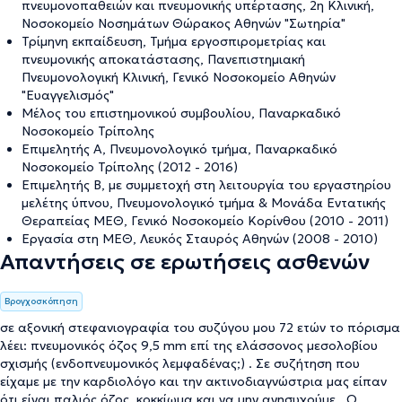
πνευμονοπαθειών και πνευμονικής υπέρτασης, 2η Κλινική,
Νοσοκομείο Νοσημάτων Θώρακος Αθηνών "Σωτηρία"
Τρίμηνη εκπαίδευση, Τμήμα εργοσπιρομετρίας και
πνευμονικής αποκατάστασης, Πανεπιστημιακή
Πνευμονολογική Κλινική, Γενικό Νοσοκομείο Αθηνών
"Ευαγγελισμός"
Μέλος του επιστημονικού συμβουλίου, Παναρκαδικό
Νοσοκομείο Τρίπολης
Επιμελητής Α, Πνευμονολογικό τμήμα, Παναρκαδικό
Νοσοκομείο Τρίπολης (2012 - 2016)
Επιμελητής Β, με συμμετοχή στη λειτουργία του εργαστηρίου
μελέτης ύπνου, Πνευμονολογικό τμήμα & Μονάδα Εντατικής
Θεραπείας ΜΕΘ, Γενικό Νοσοκομείο Κορίνθου (2010 - 2011)
Εργασία στη ΜΕΘ, Λευκός Σταυρός Αθηνών (2008 - 2010)
Απαντήσεις σε ερωτήσεις ασθενών
Βρογχοσκόπηση
σε αξονική στεφανιογραφία του συζύγου μου 72 ετών το πόρισμα
λέει: πνευμονικός όζος 9,5 mm επί της ελάσσονος μεσολοβίου
σχισμής (ενδοπνευμονικός λεμφαδένας;) . Σε συζήτηση που
είχαμε με την καρδιολόγο και την ακτινοδιαγνώστρια μας είπαν
ότι είναι παλιός όζος, κοκκίωμα και να μην ανησυχούμε . Ο