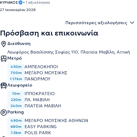
ΚΥΡΙΑΚΟΣ
• 1 αξιολόγηση
27 Ιανουαρίου 2026
Περισσότερες αξιολογήσεις
Πρόσβαση και επικοινωνία
Διεύθυνση
Λεωφόρος Βασιλίσσης Σοφίας 110, Πλατεία Μαβίλη, Αττική
Μετρό
ΑΜΠΕΛΌΚΗΠΟΙ
430m
ΜΈΓΑΡΟ ΜΟΥΣΙΚΉΣ
700m
ΠΑΝΌΡΜΟΥ
1.17km
Λεωφορείο
ΙΠΠΟΚΡΑΤΕΙΟ
10m
ΠΛ. ΜΑΒΙΛΗ
220m
ΠΛΑΤΕΙΑ ΜΑΒΙΛΗ
240m
Parking
ΜΕΓΆΡΟ ΜΟΥΣΙΚΉΣ ΑΘΗΝΏΝ
490m
EASY PARKING
680m
POLIS PARK
1.5km