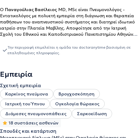
Ο
Παναγούλιας Βασίλειος
MD, MSc είναι Πνευμονολόγος -
Εντατικολόγος με πολυετή εμπειρία στη διάγνωση και θεραπεία
παθήσεων του αναπνευστικού συστήματος και διατηρεί ιδιωτικό
ιατρείο στην Πλατεία Μαβίλης. Αποφοίτησε από την Ιατρική
Σχολή του Εθνικού και Καποδιστριακού Πανεπιστημίου Αθηνών
και ειδικεύτηκε στην Πνευμονολογία στο Νοσοκομείο Νοσημάτων
Θώρακος Αθηνών "Σωτηρία", όπου από το 2022 υπηρετεί ως
Την περιγραφή επιμελείται η ομάδα του doctoranytime βασισμένη σε
Διευθυντής ΕΣΥ στη 2η Κλινική. Έχει εξειδικευτεί στην
επαληθευμένες πληροφορίες.
Εντατικολογία (στη ΜΕΘ του Γενικού Νοσοκομείου Αθηνών "Γ.
Γεννηματάς"), την Ογκολογία Θώρακα και την Επεμβατική
Βρογχοσκόπηση, ενώ η επιστημονική του πορεία περιλαμβάνει
Εμπειρία
εκπαίδευση σε κορυφαία νοσοκομεία στην Ελλάδα και το
εξωτερικό. Διατελεί υπεύθυνος σε εξειδικευμένα ιατρεία και
Σχετική εμπειρία
εργαστήρια στο Νοσοκομείο Νοσημάτων Θώρακος Αθηνών
Καρκίνος πνεύμονα
Βρογχοσκόπηση
"Σωτηρία", εστιάζοντας σε παθήσεις όπως η σαρκοείδωση, οι
διάμεσες πνευμονοπάθειες και η πνευμονική υπέρταση.
Ιατρική του Ύπνου
Ογκολογία θώρακος
Παράλληλα, είναι επιστημονικός συνεργάτης στο Λευκό Σταυρό
Διάμεσες πνευμονοπάθειες
Σαρκοείδωση
Αθηνών. Στην καρδιά της Αθήνας, επί της λεωφόρου Βασιλίσσης
Σοφίας, λειτουργεί το σύγχρονο ιατρείο, με σκοπό την
18 συστάσεις ασθενών
ολοκληρωμένη φροντίδα του αναπνευστικού συστήματος. Σε έναν
Σπουδές και κατάρτιση
άνετο και φιλόξενο χώρο, προσφέρουμε εξειδικευμένες υπηρεσίες
Μεταπτυχιακό δίπλωμα (MSc) στην Ογκολογία θώρακος και