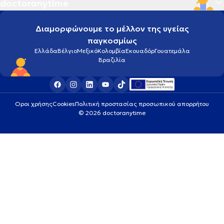
doctoranytime
Διαμορφώνουμε το μέλλον της υγείας
παγκοσμίως
Ελλάδα
Βέλγιο
Μεξικό
Κολομβία
Εκουαδόρ
Γουατεμάλα
Βραζιλία
Οροι χρήσης
Cookies
Πολιτική προστασίας προσωπικού απορρήτου
© 2026 doctoranytime