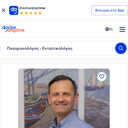
Doctoranytime
Άνοιγμα στο App
doctoranytime
EL
Πνευμονολόγος - Εντατικολόγος