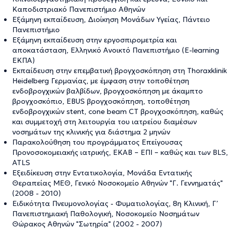
Καποδιστριακό Πανεπιστήμιο Αθηνών
Εξάμηνη εκπαίδευση, Διοίκηση Μονάδων Υγείας, Πάντειο
Πανεπιστήμιο
Eξάμηνη εκπαίδευση στην εργοσπιρομετρία και
αποκατάσταση, Ελληνικό Ανοικτό Πανεπιστήμιο (E-learning
ΕΚΠΑ)
Εκπαίδευση στην επεμβατική βρογχοσκόπηση στη Thoraxklinik
Heidelberg Γερμανίας, με έμφαση στην τοποθέτηση
ενδοβρογχικών βαλβίδων, βρογχοσκόπηση με άκαμπτο
βρογχοσκόπιο, EBUS βρογχοσκόπηση, τοποθέτηση
ενδοβρογχικών stent, cone beam CT βρογχοσκόπηση, καθώς
και συμμετοχή στη λειτουργία του ιατρείου διαμέσων
νοσημάτων της κλινικής για διάστημα 2 μηνών
Παρακολούθηση του προγράμματος Επείγουσας
Προνοσοκομειακής ιατρικής, ΕΚΑΒ – ΕΠΙ – καθώς και των BLS,
ATLS
Εξειδίκευση στην Εντατικολογία, Μονάδα Εντατικής
Θεραπείας ΜΕΘ, Γενικό Νοσοκομείο Αθηνών "Γ. Γεννηματάς"
(2008 - 2010)
Ειδικότητα Πνευμονολογίας - Φυματιολογίας, 8η Κλινική, Γ’
Πανεπιστημιακή Παθολογική, Νοσοκομείο Νοσημάτων
Θώρακος Αθηνών "Σωτηρία" (2002 - 2007)