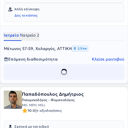
Ιατρικής σχολής του Εθνικού και Καποδιστριακού Πανεπιστημίου
Αθηνών. Ο ιατρός έχει συνεργασία με το Νοσοκομείο Metropolitan
Απλή επίσκεψη
General και με το Νοσοκομείο Ερρίκος Ντυνάν και είναι μέλος του
Δες το κόστος
Ιατρικού Συλλόγου Αθηνών. Στο ιατρείο του προσφέρει πληθώρα
υπηρεσιών, εξατομικευμένες και σχεδιασμένες με βάση τις ανάγκες
κάθε ασθενούς.
Ιατρείο 1
Ιατρείο 2
Μέτωνος 57-59, Χολαργός, ΑΤΤΙΚΗ
2,3 km
Επόμενη διαθεσιμότητα
Κλείσε ραντεβού
Παπαδόπουλος Δημήτριος
Πνευμονολόγος - Φυματιολόγος
MD, MPH, MSc
|
10.0
4 αξιολογήσεις
Σχετικά με τον ειδικό