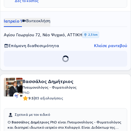
Κολλεγίου Αθηνών. Τέλος, ο γιατρός συμμετέχει ενεργά σε
Δες το κόστος
Επαγγελματικές Ενώσεις/Εταιρείες του Ιατρικού χώρου όπως η
Ελληνική Εταιρεία Κλινικής Χημείας και η Ένωση Πνευμονολόγων
Ελλάδος, ενώ συμμετέχει και στις δραστηριότητες της Ελληνικής
Βιντεοκλήση
Ιατρείο 1
Πνευμονολογικής Εταιρείας.
Αγίου Γεωργίου 72, Νέο Ψυχικό, ΑΤΤΙΚΗ
2,3 km
Επόμενη διαθεσιμότητα
Κλείσε ραντεβού
Βασσάλος Δημήτριος
Πνευμονολόγος - Φυματιολόγος
PhD
|
9.5
83 αξιολογήσεις
Σχετικά με τον ειδικό
Ο
Βασσάλος Δημήτριος
PhD είναι Πνευμονολόγος - Φυματιολόγος
και διατηρεί ιδιωτικό ιατρείο στο Χολαργό. Είναι Διδάκτωρ της