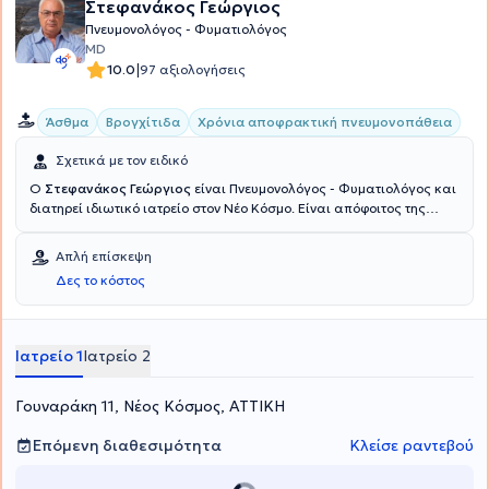
Στεφανάκος Γεώργιος
Πνευμονολόγος - Φυματιολόγος
MD
|
10.0
97 αξιολογήσεις
Άσθμα
Βρογχίτιδα
Χρόνια αποφρακτική πνευμονοπάθεια
Σχετικά με τον ειδικό
Ο
Στεφανάκος Γεώργιος
είναι Πνευμονολόγος - Φυματιολόγος και
διατηρεί ιδιωτικό ιατρείο στον Νέο Κόσμο. Είναι απόφοιτος της
Ιατρικής Σχολής από το Εθνικό & Καποδιστριακό Πανεπιστήμιο
Αθηνών με ειδίκευση στην Πνευμονολογία όπου την απέκτησε στο
Απλή επίσκεψη
Σισμανόγλειο Νοσοκομείο. Επίσης, εργάζεται ως Συντονιστής στο
Δες το κόστος
Κέντρο Επιχειρήσεων Περιφέρειας Αττικής και Ιατρικού Συλλόγου
Αθηνών για τον κορονοϊό. Τέλος, στο ιατρείο του αναλαμβάνει
περιστατικά που άπτονται σε όλο το φάσμα της πνευμονολογίας -
φυματιολογίας, ενώ αξίζει να σημειωθεί ότι εξειδικεύεται στο
Ιατρείο 1
Ιατρείο 2
άσθμα, στη ΧΑΠ (χρόνια αποφρακτική πνευμονοπάθεια) και στις
λοιμώξεις αναπνευστικού.
Γουναράκη 11, Νέος Κόσμος, ΑΤΤΙΚΗ
Επόμενη διαθεσιμότητα
Κλείσε ραντεβού