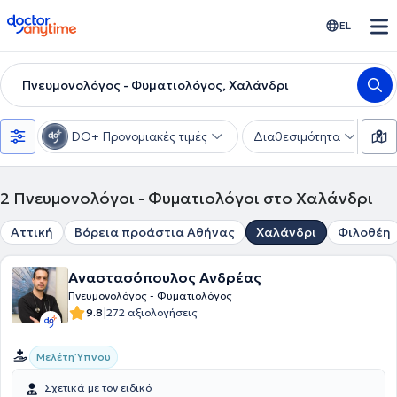
doctoranytime
EL
Πνευμονολόγος - Φυματιολόγος, Χαλάνδρι
DO+ Προνομιακές τιμές
Διαθεσιμότητα
Υ
2
Πνευμονολόγοι - Φυματιολόγοι στο Χαλάνδρι
Αττική
Βόρεια προάστια Αθήνας
Χαλάνδρι
Φιλοθέη
Αναστασόπουλος Ανδρέας
Πνευμονολόγος - Φυματιολόγος
|
9.8
272 αξιολογήσεις
Μελέτη Ύπνου
Σχετικά με τον ειδικό