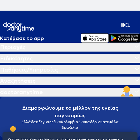
EL
Κατέβασε το app
Περιοχές
Ειδικότητες
Παθήσεις/Υπηρεσίες
Αναζητήσεις
doctoranytime
Διαμορφώνουμε το μέλλον της υγείας
παγκοσμίως
Ελλάδα
Βέλγιο
Μεξικό
Κολομβία
Εκουαδόρ
Γουατεμάλα
Βραζιλία
Χρησιμοποιούμε cookies για να σου προσφέρουμε μια κορυφαία