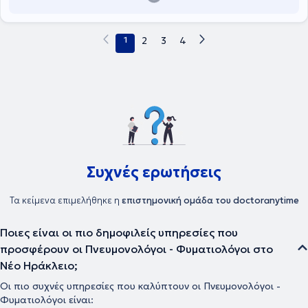
Society (ERS), της οποίας είναι Golden Member. Ο Δρ Χριστόπουλος
είναι Διευθυντής του Τμήματος Βρογχικού Άσθματος στο Ιατρικό
Κέντρο Αθηνών στο Μαρούσι και είναι επιστημονικά υπεύθυνος των
1
2
3
4
ASTHMA CLINICS όπου διευθύνει ένα πλήρες σύγχρονο εργαστήριο
ελέγχου αναπνευστικής λειτουργίας, μελέτης ύπνου και
αναπνευστικής αλλεργίας. Εις τα ASTHMA CLINICS λειτουργούν
ειδικά τμήματα αλλεργίας και άσθματος, σοβαρού βρογχικού
άσθματος, όπου οι ασθενείς με δύσκολα θεραπευόμενο άσθμα
αξιολογούνται για έναρξη των νέων ενέσιμων βιολογικών
θεραπειών και παρακολούθησης του άσθματος στην εγκυμοσύνη,
καθώς οι φυσιολογικές αλλαγές της κύησης μπορεί να
επιδεινώσουν το άσθμα.
Συχνές ερωτήσεις
Τα κείμενα επιμελήθηκε η
επιστημονική ομάδα του doctoranytime
Ποιες είναι οι πιο δημοφιλείς υπηρεσίες που
προσφέρουν οι Πνευμονολόγοι - Φυματιολόγοι στο
Νέο Ηράκλειο;
Οι πιο συχνές υπηρεσίες που καλύπτουν οι Πνευμονολόγοι -
Φυματιολόγοι είναι: