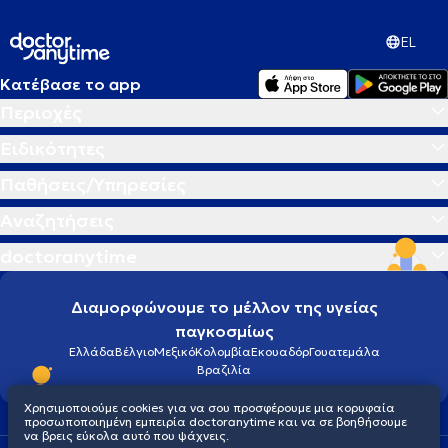
EL
Κατέβασε το app
Περιοχές
Ειδικότητες
Παθήσεις/Υπηρεσίες
Αναζητήσεις
doctoranytime
Διαμορφώνουμε το μέλλον της υγείας
παγκοσμίως
Ελλάδα
Βέλγιο
Μεξικό
Κολομβία
Εκουαδόρ
Γουατεμάλα
Βραζιλία
Χρησιμοποιούμε cookies για να σου προσφέρουμε μια κορυφαία
προσωποποιημένη εμπειρία doctoranytime και να σε βοηθήσουμε
να βρεις εύκολα αυτό που ψάχνεις.