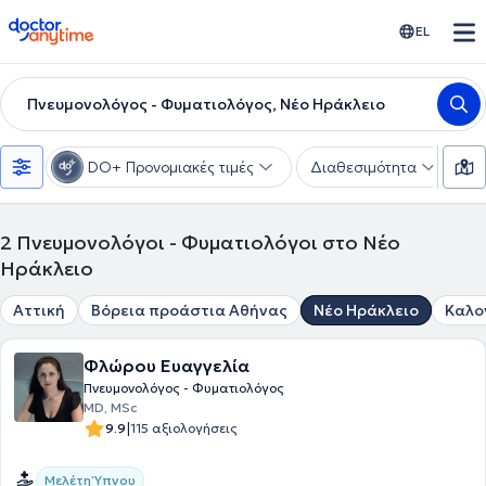
doctoranytime
EL
Πνευμονολόγος - Φυματιολόγος, Νέο Ηράκλειο
DO+ Προνομιακές τιμές
Διαθεσιμότητα
Υ
2
Πνευμονολόγοι - Φυματιολόγοι στο Νέο
Ηράκλειο
Αττική
Βόρεια προάστια Αθήνας
Νέο Ηράκλειο
Καλο
Φλώρου Ευαγγελία
Πνευμονολόγος - Φυματιολόγος
MD, MSc
|
9.9
115 αξιολογήσεις
Μελέτη Ύπνου