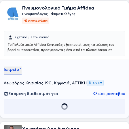
Πνευμονολογικό Τμήμα Affidea
Πνευμονολόγος - Φυματιολόγος
Νέος συνεργάτης
Σχετικά με τον ειδικό
Το Πολυϊατρείο Affidea Κηφισιάς εξυπηρετεί τους κατοίκους του
βορείου προαστίου, προσφέροντας ένα από τα πλουσιότερα σε
ειδικότητες πολυϊατρεία του δικτύου. Διαθέτει εξειδικευμένες
υπηρεσίες για τον ύπνο, τη νευρολογία και τη ρευματολογία,
καθιστώντας το ιδανικό σημείο πρόσβασης για εξειδικευμένη
Ιατρείο 1
φροντίδα στη βόρεια Αθήνα.
Λεωφόρος Κηφισίας 190, Κηφισιά, ΑΤΤΙΚΗ
3,9 km
Επόμενη διαθεσιμότητα
Κλείσε ραντεβού
Χριστόπουλος Αντώνιος