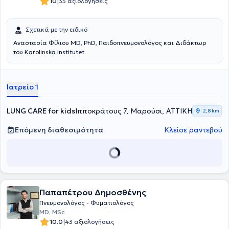
|
10
35 αξιολογήσεις
Σχετικά με την ειδικό
Αναστασία Φίλιου MD, PhD, Παιδοπνευμονολόγος και Διδάκτωρ
του Karolinska Institutet.
Ιατρείο 1
LUNG CARE for kids
Ιπποκράτους 7, Μαρούσι, ΑΤΤΙΚΗ
2,8 km
Επόμενη διαθεσιμότητα
Κλείσε ραντεβού
Παπαπέτρου Δημοσθένης
Πνευμονολόγος - Φυματιολόγος
MD, MSc
|
10.0
43 αξιολογήσεις