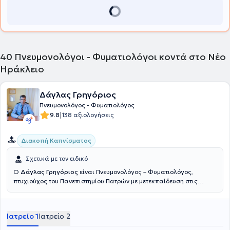
40
Πνευμονολόγοι - Φυματιολόγοι κοντά στο Νέο
Ηράκλειο
Δάγλας Γρηγόριος
Πνευμονολόγος - Φυματιολόγος
|
9.8
138 αξιολογήσεις
Διακοπή Καπνίσματος
Σχετικά με τον ειδικό
Ο
Δάγλας Γρηγόριος
είναι Πνευμονολόγος – Φυματιολόγος,
πτυχιούχος του Πανεπιστημίου Πατρών με μετεκπαίδευση στις
Διαταραχές Ύπνου και στην Υπνική Άπνοια.Ο ιατρός διαθέτει
ιδιαίτερη εμπειρία στις θωρακοκεντήσεις, βρογχοσκοπήσεις και
στη διακοπή καπνίσματος μετά την πολυετή συνεργασία του με το
Ιατρείο 1
Ιατρείο 2
Γενικό Νοσοκομείο Θώρακος Σωτηρία. Είναι εκπαιδευμένος
Βιοϊατρικού βελονισμού με 300 ώρες θεωρητική και πρακτική