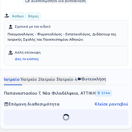
Διαθεσιμότητα για βιντεοκλήση
Άσθμα
Βήχας
Σχετικά με τον ειδικό
Πνευμονολόγος - Φυματιολόγος - Εντατικολόγος, Διδάκτωρ της
Ιατρικής Σχολής του Πανεπιστημίου Αθηνών.
Απλή επίσκεψη
Δες το κόστος
Βιντεοκλήση
Ιατρείο 1
Ιατρείο 2
Ιατρείο 3
Ιατρείο 4
Παπαναστασίου 7, Νέα Φιλαδέλφεια, ΑΤΤΙΚΗ
3,1 km
Επόμενη διαθεσιμότητα
Κλείσε ραντεβού