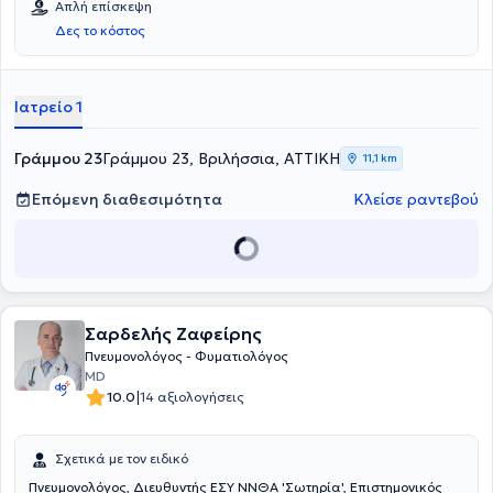
Απλή επίσκεψη
Πνευμονολογική Κλινική νοσοκομείου "Αττικόν". Είναι Διδάκτωρ
Δες το κόστος
Πανεπιστημίου Αθηνών (με βαθμό Αριστα). Επιμελητρια
Πνευμονολογικής κλινικής 401 ΓΣΝΑ. Επιστημονικός συνεργάτης
Βιοκλινικής Αθηνών. Η γιατρός δέχεται για εξέταση κατόπιν
ραντεβού στο ιατρείο της στα Βριλήσσια και στη Βιοκλινική Αθηνών.
Ιατρείο 1
Πραγματοποιούνται επισκέψεις κατοίκον. Ηλεκτρονική
συνταγογραφηση ΕΟΠΥΥ.
Γράμμου 23
Γράμμου 23, Βριλήσσια, ΑΤΤΙΚΗ
11,1 km
Επόμενη διαθεσιμότητα
Κλείσε ραντεβού
Σαρδελής Ζαφείρης
Πνευμονολόγος - Φυματιολόγος
MD
|
10.0
14 αξιολογήσεις
Σχετικά με τον ειδικό
Πνευμονολόγος, Διευθυντής ΕΣΥ ΝΝΘΑ 'Σωτηρία', Επιστημονικός