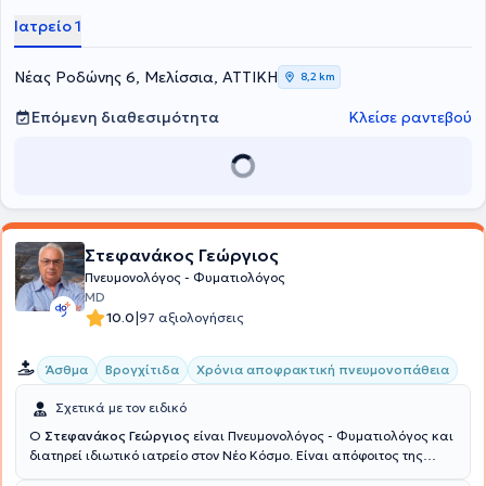
Αμβούργου. Επιπλέον, Εξειδικεύθηκε στην "Ιατρικη του ύπνου" στο
Ιατρείο 1
Ιατρείο ύπνου του Πανεπιστημιακού Νοσοκομείου του Αμβουργου
"UKE" και έχει εργαστεί ως Πνευμονολόγος στο ιδιωτικό ιατρείο
"Alsterpneumologie". Μέχρι και σήμερα είναι Εξωτερικός
Νέας Ροδώνης 6, Μελίσσια, ΑΤΤΙΚΗ
8,2 km
συνεργάτης της Δ' Πνευμονολογικής Κλινικής του "Ερρίκος Ντυνάν"
Hospital Center.
Επόμενη διαθεσιμότητα
Κλείσε ραντεβού
Στεφανάκος Γεώργιος
Πνευμονολόγος - Φυματιολόγος
MD
|
10.0
97 αξιολογήσεις
Άσθμα
Βρογχίτιδα
Χρόνια αποφρακτική πνευμονοπάθεια
Σχετικά με τον ειδικό
Ο
Στεφανάκος Γεώργιος
είναι Πνευμονολόγος - Φυματιολόγος και
διατηρεί ιδιωτικό ιατρείο στον Νέο Κόσμο. Είναι απόφοιτος της
Ιατρικής Σχολής από το Εθνικό & Καποδιστριακό Πανεπιστήμιο