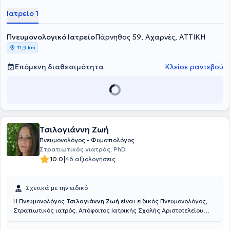
Πνευμονολόγου Επιμελήτριας Β στο Κέντρο Υγείας Αχαρνών.
Ιατρείο 1
Πνευμονολογικό Ιατρείο
Πάρνηθος 59, Αχαρνές, ΑΤΤΙΚΗ
11,9 km
Επόμενη διαθεσιμότητα
Κλείσε ραντεβού
Τσιλογιάννη Ζωή
Πνευμονολόγος - Φυματιολόγος
Στρατιωτικός γιατρός, PhD
|
10.0
46 αξιολογήσεις
Σχετικά με την ειδικό
Η Πνευμονολόγος
Τσιλογιάννη Ζωή
είναι ειδικός Πνευμονολόγος,
Στρατιωτικός ιατρός. Απόφοιτος Ιατρικής Σχολής Αριστοτελείου
Πανεπιστημίου Θεσσαλονίκης. Ολοκλήρωσε την ειδικότητα
Πνευμονολογίας-Φυματιολογίας στη Β'Πανεπιστημιακή