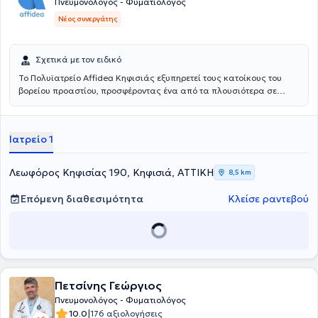
Πνευμονολόγος - Φυματιολόγος
Νέος συνεργάτης
Σχετικά με τον ειδικό
Το Πολυϊατρείο Affidea Κηφισιάς εξυπηρετεί τους κατοίκους του
βορείου προαστίου, προσφέροντας ένα από τα πλουσιότερα σε
ειδικότητες πολυϊατρεία του δικτύου. Διαθέτει εξειδικευμένες
υπηρεσίες για τον ύπνο, τη νευρολογία και τη ρευματολογία,
καθιστώντας το ιδανικό σημείο πρόσβασης για εξειδικευμένη
Ιατρείο 1
φροντίδα στη βόρεια Αθήνα.
Λεωφόρος Κηφισίας 190, Κηφισιά, ΑΤΤΙΚΗ
8,5 km
Επόμενη διαθεσιμότητα
Κλείσε ραντεβού
Πετσίνης Γεώργιος
Πνευμονολόγος - Φυματιολόγος
|
10.0
176 αξιολογήσεις