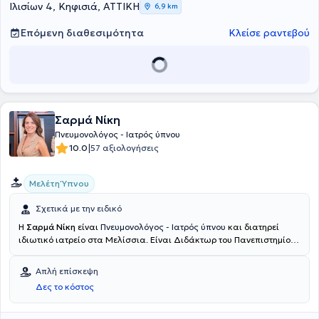
Ιλισίων 4, Κηφισιά, ΑΤΤΙΚΗ
6,9 km
Επόμενη διαθεσιμότητα
Κλείσε ραντεβού
Σαρμά Νίκη
Πνευμονολόγος - Ιατρός ύπνου
|
10.0
57 αξιολογήσεις
Μελέτη Ύπνου
Σχετικά με την ειδικό
Η
Σαρμά Νίκη
είναι
Πνευμονολόγος - Ιατρός ύπνου
και διατηρεί
ιδιωτικό ιατρείο στα Μελίσσια. Είναι Διδάκτωρ του Πανεπιστημίου
του Κιέλου της Γερμανίας και πτυχιούχος της Ιατρικής Σχολής του
Εθνικού και Καποδιστριακού Πανεπιστημίου Αθηνών. Η γιατρός έχει
Απλή επίσκεψη
ειδικευθεί στην Πνευμονολογία σε μεγάλα Νοσοκομεία της Ελλάδας
Δες το κόστος
και της Γερμανίας, όπως στο Γενικό Νοσοκομείο Νοσημάτων
Θώρακος Αθηνών "Σωτηρία", στα Νοσοκομεία "Fachkrankenhaus
Kloster Grafschaft GmbH" και "Lungenclinic Großhansdorf" του