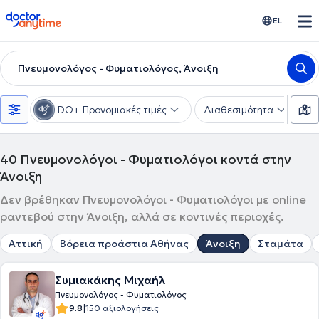
doctoranytime
EL
Πνευμονολόγος - Φυματιολόγος, Άνοιξη
DO+ Προνομιακές τιμές
Διαθεσιμότητα
Υ
40
Πνευμονολόγοι - Φυματιολόγοι κοντά στην
Άνοιξη
Δεν βρέθηκαν Πνευμονολόγοι - Φυματιολόγοι με online
ραντεβού στην Άνοιξη, αλλά σε κοντινές περιοχές.
Αττική
Βόρεια προάστια Αθήνας
Άνοιξη
Σταμάτα
Συμιακάκης Μιχαήλ
Πνευμονολόγος - Φυματιολόγος
|
9.8
150 αξιολογήσεις