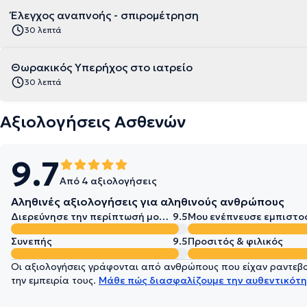
Έλεγχος αναπνοής - σπιρομέτρηση
30 λεπτά
Θωρακικός Υπερήχος στο ιατρείο
30 λεπτά
Αξιολογήσεις Ασθενών
9.7
Από 4 αξιολογήσεις
Αληθινές αξιολογήσεις για αληθινούς ανθρώπους
Διερεύνησε την περίπτωσή μου σε βάθος
9.5
Μου ενέπνευσε εμπιστο
Συνεπής
9.5
Προσιτός & φιλικός
Οι αξιολογήσεις γράφονται από ανθρώπους που είχαν ραντεβού
την εμπειρία τους.
Μάθε πώς διασφαλίζουμε την αυθεντικότη