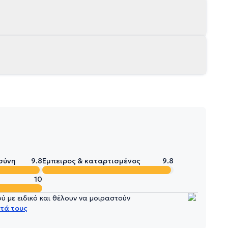
σύνη
9.8
Έμπειρος & καταρτισμένος
9.8
10
 με ειδικό και θέλουν να μοιραστούν
τά τους