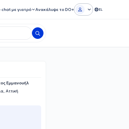
e chat με γιατρό
Ανακάλυψε το DO+
EL
πος Εμμανουήλ
α, Αττική