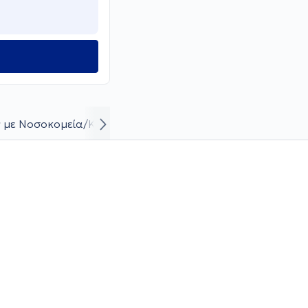
 με Νοσοκομεία/Κλινικές
Βιογραφικό και καριέρα