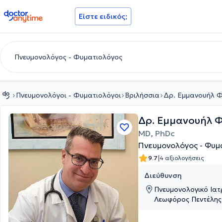
doctoranytime
Είστε ειδικός;
Πνευμονολόγοι - Φυματιολόγοι
Βριλήσσια
Δρ. Εμμανουήλ Φ
Δρ. Εμμανουήλ Φ
MD, PhDc
Πνευμονολόγος - Φυμ
|
9.7
4 αξιολογήσεις
Διεύθυνση
Πνευμονολογικό Ιατ
Λεωφόρος Πεντέλης 