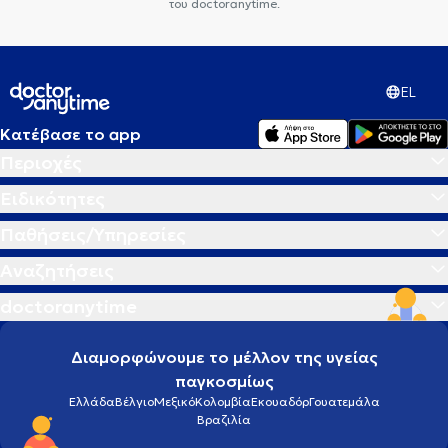
του doctoranytime.
EL
Κατέβασε το app
Περιοχές
Ειδικότητες
Παθήσεις/Υπηρεσίες
Αναζητήσεις
doctoranytime
Διαμορφώνουμε το μέλλον της υγείας
παγκοσμίως
Ελλάδα
Βέλγιο
Μεξικό
Κολομβία
Εκουαδόρ
Γουατεμάλα
Βραζιλία