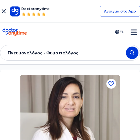
Doctoranytime
Άνοιγμα στο App
doctoranytime
EL
Πνευμονολόγος - Φυματιολόγος