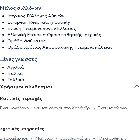
Μέλος συλλόγων
Ιατρικός Σύλλογος Αθηνών
European Respiratory Society
Ένωση Πνευμονολόγων Ελλάδος
Ελληνική Εταιρεία Ομοιοπαθητικής Ιατρικής
Ομάδα άσθματος
Ομάδα Χρόνιας Αποφρακτικής Πνευμονοπάθειας
Ξένες γλώσσες
Αγγλικά
Ιταλικά
Γαλλικά
Χρήσιμοι σύνδεσμοι
Κοντινές περιοχές
Πνευμονολόγοι - Φυματιολόγοι στο Χαλάνδρι
Πνευμονολόγοι -
Φυματιολόγοι στο Νέο Ψυχικό
Πνευμονολόγοι - Φυματιολόγοι
στην Αγία Παρασκευή
Πνευμονολόγοι - Φυματιολόγοι στο
Σχετικές υπηρεσίες
Μαρούσι
Πνευμονολόγοι - Φυματιολόγοι στην Αθήνα
Σπιρομέτρηση
Mantoux
Εμβόλιο γρίπης
Ηλεκτρονική
Πνευμονολόγοι - Φυματιολόγοι στους Αμπελόκηπους