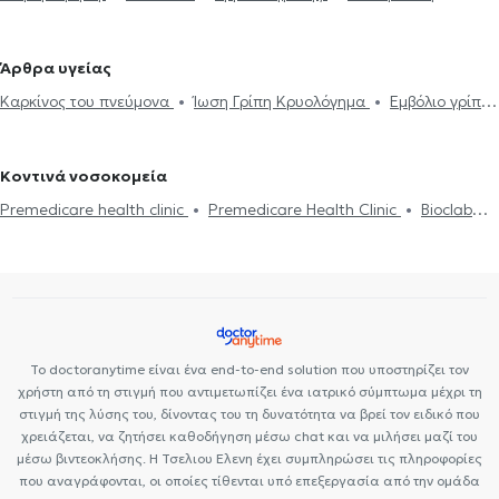
συνταγογράφηση
Φυματίωση
CPAP
Πνευμονική εμβολή
Πνευμονολόγοι - Φυματιολόγοι στην Πανόρμου
Πνευμονολόγοι -
Κυστική ίνωση
Πνευμονική ίνωση
Σαρκοείδωση
Μελέτη
Φυματιολόγοι στο Γαλάτσι
Πνευμονολόγοι - Φυματιολόγοι στην
Άρθρα υγείας
Ύπνου
Διακοπή Καπνίσματος
Βρογχοσκόπηση
Σωματική
Πλατεία Μαβίλη
Πνευμονολόγοι - Φυματιολόγοι στα Βριλήσσια
Καρκίνος του πνεύμονα
Ίωση Γρίπη Κρυολόγημα
Εμβόλιο γρίπης
πληθυσμογραφία
Εργοσπιρομετρία
Άσθμα
Εκπνεόμενο
Πνευμονολόγοι - Φυματιολόγοι στην Κυψέλη
Πνευμονολόγοι -
Πνευμονία
Χρόνια αποφρακτική πνευμονοπάθεια
μονοξείδιο αζώτου
Χρόνια αποφρακτική πνευμονοπάθεια
Φυματιολόγοι στα Ιλίσια
Πνευμονολόγοι - Φυματιολόγοι στο
Λοίμωξη αναπνευστικού
Πιστοποιητικά υγείας για εργασία
Κολωνάκι
Πνευμονολόγοι - Φυματιολόγοι στην Κάντζα
Κοντινά νοσοκομεία
Πνευμονολόγοι - Φυματιολόγοι στο Νέο Ηράκλειο
Πνευμονολόγοι -
Premedicare health clinic
Premedicare Health Clinic
Bioclab
Φυματιολόγοι στον Γέρακα
Πνευμονολόγοι - Φυματιολόγοι στα
Ιδιωτικά Πολυιατρεία
Center NT-CardioMetabolics
Ιάζω
Γλυκά Νερά
Πνευμονολόγοι - Φυματιολόγοι στα Άνω Πατήσια
Πνευμονολόγοι - Φυματιολόγοι στο Παγκράτι
Πνευμονολόγοι -
Φυματιολόγοι στη Νέα Ιωνία
Το doctoranytime είναι ένα end-to-end solution που υποστηρίζει τον
χρήστη από τη στιγμή που αντιμετωπίζει ένα ιατρικό σύμπτωμα μέχρι τη
στιγμή της λύσης του, δίνοντας του τη δυνατότητα να βρεί τον ειδικό που
χρειάζεται, να ζητήσει καθοδήγηση μέσω chat και να μιλήσει μαζί του
μέσω βιντεοκλήσης. Η Τσελιου Ελενη έχει συμπληρώσει τις πληροφορίες
που αναγράφονται, οι οποίες τίθενται υπό επεξεργασία από την ομάδα