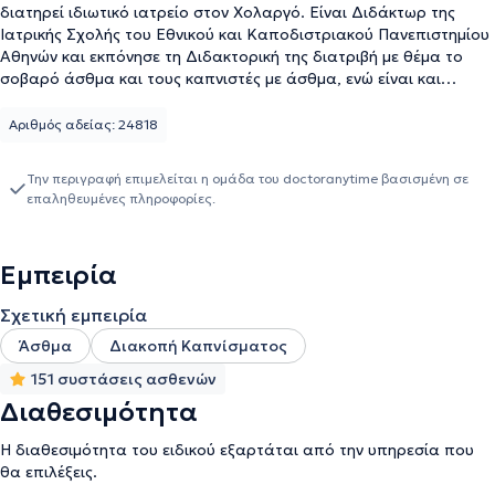
διατηρεί ιδιωτικό ιατρείο στον Χολαργό. Είναι Διδάκτωρ της
Ιατρικής Σχολής του Εθνικού και Καποδιστριακού Πανεπιστημίου
Αθηνών και εκπόνησε τη Διδακτορική της διατριβή με θέμα το
σοβαρό άσθμα και τους καπνιστές με άσθμα, ενώ είναι και
πτυχιούχος του ίδιου ιδρύματος. Ειδικεύτηκε στην Πνευμονολογία
- Φυματιολογία στο Γενικό Νοσοκομείο Νοσημάτων Θώρακος
Αριθμός αδείας: 24818
Αθηνών “Η Σωτηρία”. Είναι εξωτερικός συνεργάτης της
Ευρωκλινικής Αθηνών και συνεργάτης της Ογκολογικής ομάδας
Την περιγραφή επιμελείται η ομάδα του doctoranytime βασισμένη σε
του Νοσοκομείου "Metropolitan". Τέλος, η ιατρός είναι μέλος του
επαληθευμένες πληροφορίες.
Ιατρικού Συλλόγου Αθηνών, της European Respiratory Society, της
Ένωσης Πνευμονολόγων Ελλάδος, της Ελληνικής Εταιρείας
Ομοιοπαθητικής Ιατρικής, της Ομάδας άσθματος και της Ομάδας
Εμπειρία
Χρόνιας Αποφρακτικής Πνευμονοπάθειας.
Σχετική εμπειρία
Άσθμα
Διακοπή Καπνίσματος
151 συστάσεις ασθενών
Διαθεσιμότητα
Η διαθεσιμότητα του ειδικού εξαρτάται από την υπηρεσία που
θα επιλέξεις.