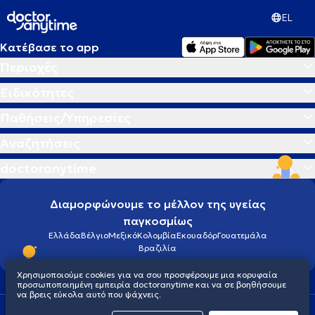
EL
Κατέβασε το app
Περιοχές
Ειδικότητες
Παθήσεις/Υπηρεσίες
Αναζητήσεις
doctoranytime
Διαμορφώνουμε το μέλλον της υγείας
παγκοσμίως
Ελλάδα
Βέλγιο
Μεξικό
Κολομβία
Εκουαδόρ
Γουατεμάλα
Βραζιλία
Χρησιμοποιούμε cookies για να σου προσφέρουμε μια κορυφαία
προσωποποιημένη εμπειρία doctoranytime και να σε βοηθήσουμε
να βρεις εύκολα αυτό που ψάχνεις.
Οροι χρήσης
Cookies
Πολιτική προστασίας προσωπικού απορρήτου