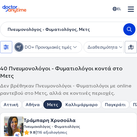
doctoranytime
EL
Πνευμονολόγος - Φυματιολόγος, Μετς
DO+ Προνομιακές τιμές
Διαθεσιμότητα
Υ
40
Πνευμονολόγοι - Φυματιολόγοι κοντά στο
Μετς
Δεν βρέθηκαν Πνευμονολόγοι - Φυματιολόγοι με online
ραντεβού στο Μετς, αλλά σε κοντινές περιοχές.
Αττική
Αθήνα
Μετς
Καλλιμάρμαρο
Παγκράτι
Π
Τράμπαρη Χρυσούλα
Πνευμονολόγος - Φυματιολόγος
|
9.8
116 αξιολογήσεις