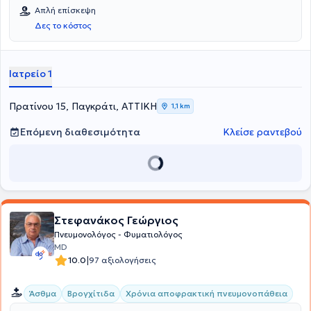
Απλή επίσκεψη
Δες το κόστος
Ιατρείο 1
Πρατίνου 15, Παγκράτι, ΑΤΤΙΚΗ
1,1 km
Επόμενη διαθεσιμότητα
Κλείσε ραντεβού
Στεφανάκος Γεώργιος
Πνευμονολόγος - Φυματιολόγος
MD
|
10.0
97 αξιολογήσεις
Άσθμα
Βρογχίτιδα
Χρόνια αποφρακτική πνευμονοπάθεια