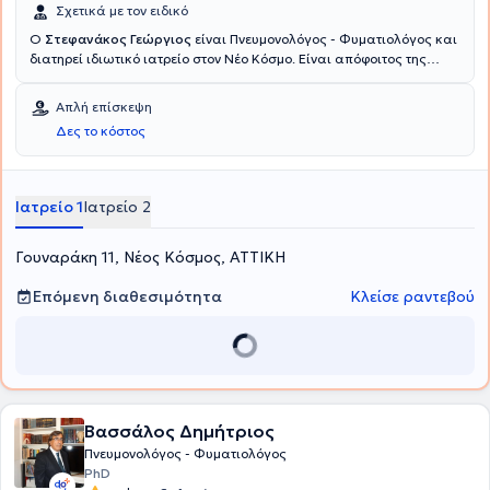
Σχετικά με τον ειδικό
Ο
Στεφανάκος Γεώργιος
είναι Πνευμονολόγος - Φυματιολόγος και
διατηρεί ιδιωτικό ιατρείο στον Νέο Κόσμο. Είναι απόφοιτος της
Ιατρικής Σχολής από το Εθνικό & Καποδιστριακό Πανεπιστήμιο
Αθηνών με ειδίκευση στην Πνευμονολογία όπου την απέκτησε στο
Απλή επίσκεψη
Σισμανόγλειο Νοσοκομείο. Επίσης, εργάζεται ως Συντονιστής στο
Δες το κόστος
Κέντρο Επιχειρήσεων Περιφέρειας Αττικής και Ιατρικού Συλλόγου
Αθηνών για τον κορονοϊό. Τέλος, στο ιατρείο του αναλαμβάνει
περιστατικά που άπτονται σε όλο το φάσμα της πνευμονολογίας -
φυματιολογίας, ενώ αξίζει να σημειωθεί ότι εξειδικεύεται στο
Ιατρείο 1
Ιατρείο 2
άσθμα, στη ΧΑΠ (χρόνια αποφρακτική πνευμονοπάθεια) και στις
λοιμώξεις αναπνευστικού.
Γουναράκη 11, Νέος Κόσμος, ΑΤΤΙΚΗ
Επόμενη διαθεσιμότητα
Κλείσε ραντεβού
Βασσάλος Δημήτριος
Πνευμονολόγος - Φυματιολόγος
PhD