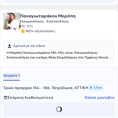
Παναγιωταράκου Μερόπη
Πνευμονολόγος - Εντατικολόγος
MD, MSc
|
10
14 αξιολογήσεις
Σχετικά με την ειδικό
Η Μερόπη Παναγιωταράκου MD, MSc είναι Πνευμονολόγος -
Εντατικολόγος και κατέχει θέση Επιμελήτριας στο "Ερρίκος Ντυνάν"
Hospital Center, ενώ διατηρεί και ιδιωτικό ιατρείο στα Πετράλωνα.
Είναι πτυχιούχος της Ιατρικής Σχολής του Εθνικού και
Καποδιστριακού Πανεπιστημίου Αθηνών και κάτοχος
Ιατρείο 1
μεταπτυχιακού τίτλου στην "Ογκολογία Θώρακος" από την Ιατρική
Σχολή του ίδιου Ιδρύματος. Παρέχει εξειδικευμένες υπηρεσίες για
διάγνωση και αντιμετώπιση των αναπνευστικών παθήσεων.
Τριών Ιεραρχών 164 - 166, Πετράλωνα, ΑΤΤΙΚΗ
2,3 km
Διενεργεί έλεγχο της αναπνευστικής λειτουργίας με σπιρομέτρηση,
ενώ συνεργάζεται με το Εργαστήριο Φυσιολογίας της Ιατρικής
Επόμενη διαθεσιμότητα
Κλείσε ραντεβού
Σχολής του Εθνικού και Καποδιστριακού Πανεπιστημίου Αθηνών
για τον πλήρη αναπνευστικό έλεγχο. Παρακολουθεί περιστατικά
για διακοπή καπνίσματος. Έχει εξειδίκευση στην Εντατική
Θεραπεία και κατείχε θέση Επιμελήτριας στο Πανεπιστημιακό