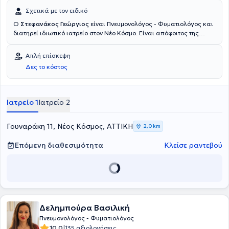
Σχετικά με τον ειδικό
Ο
Στεφανάκος Γεώργιος
είναι Πνευμονολόγος - Φυματιολόγος και
διατηρεί ιδιωτικό ιατρείο στον Νέο Κόσμο. Είναι απόφοιτος της
Ιατρικής Σχολής από το Εθνικό & Καποδιστριακό Πανεπιστήμιο
Αθηνών με ειδίκευση στην Πνευμονολογία όπου την απέκτησε στο
Απλή επίσκεψη
Σισμανόγλειο Νοσοκομείο. Επίσης, εργάζεται ως Συντονιστής στο
Δες το κόστος
Κέντρο Επιχειρήσεων Περιφέρειας Αττικής και Ιατρικού Συλλόγου
Αθηνών για τον κορονοϊό. Τέλος, στο ιατρείο του αναλαμβάνει
περιστατικά που άπτονται σε όλο το φάσμα της πνευμονολογίας -
φυματιολογίας, ενώ αξίζει να σημειωθεί ότι εξειδικεύεται στο
Ιατρείο 1
Ιατρείο 2
άσθμα, στη ΧΑΠ (χρόνια αποφρακτική πνευμονοπάθεια) και στις
λοιμώξεις αναπνευστικού.
Γουναράκη 11, Νέος Κόσμος, ΑΤΤΙΚΗ
2,0 km
Επόμενη διαθεσιμότητα
Κλείσε ραντεβού
Δελημπούρα Βασιλική
Πνευμονολόγος - Φυματιολόγος
|
10.0
135 αξιολογήσεις