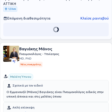
ενδελεχώς με τις παθήσεις της ειδικότητάς της, όπως η
ΑΤΤΙΚΗ
αναπνευστική αλλεργία, το άσθμα και η ΧΑΠ - χρόνια αποφρακτική
1,3 km
πνευμονοπάθεια.
Επόμενη διαθεσιμότητα
Κλείσε ραντεβού
Βαγιάκης Μάνος
Πνευμονολόγος - Υπνίατρος
MD, PhD
Νέος συνεργάτης
Μελέτη Ύπνου
Σχετικά με τον ειδικό
Ο Εμμανουήλ (Μάνος) Βαγιάκης είναι Πνευμονολόγος ειδικός στην
υπνική άπνοια και στις μελέτες ύπνου
Απλή επίσκεψη