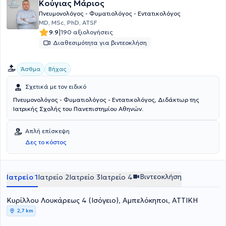
Κούγιας Μάριος
Πνευμονολόγος - Φυματιολόγος - Εντατικολόγος
ΜD, MSc, PhD, ATSF
|
9.9
190 αξιολογήσεις
Διαθεσιμότητα για βιντεοκλήση
Άσθμα
Βήχας
Σχετικά με τον ειδικό
Πνευμονολόγος - Φυματιολόγος - Εντατικολόγος, Διδάκτωρ της
Ιατρικής Σχολής του Πανεπιστημίου Αθηνών.
Απλή επίσκεψη
Δες το κόστος
Βιντεοκλήση
Ιατρείο 1
Ιατρείο 2
Ιατρείο 3
Ιατρείο 4
Κυρίλλου Λουκάρεως 4 (Ισόγειο), Αμπελόκηποι, ΑΤΤΙΚΗ
2,7 km