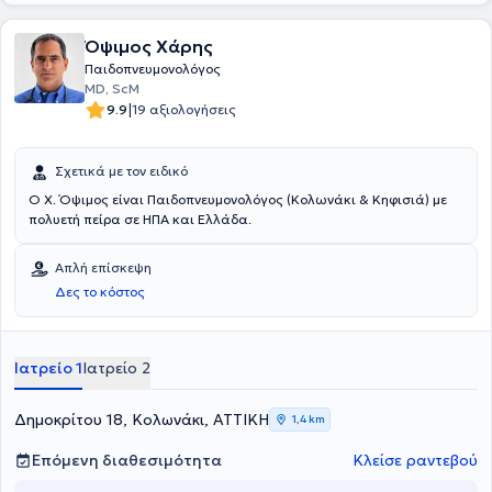
πλήθος μετεκπαιδευτικών σεμιναρίων, ενώ έχει συμμετάσχει σε
αντίστοιχα επιστημονικά Συνέδρια στην Ελλάδα και στο Εξωτερικό,
Όψιμος Χάρης
ενώ είναι μέλος της Ελληνικής Πνευμονολογικής Εταιρείας. Τέλος,
θα ήταν παράλειψη να μην αναφερθεί η εξειδίκευσή του στην
Παιδοπνευμονολόγος
Χρόνια Αποφρακτική Πνευμονοπάθεια, τις Λοιμώξεις του
ΜD, ScM
Αναπνευστικού και το Άσθμα.
|
9.9
19 αξιολογήσεις
Σχετικά με τον ειδικό
Ο Χ. Όψιμος είναι Παιδοπνευμονολόγος (Κολωνάκι & Κηφισιά) με
πολυετή πείρα σε ΗΠΑ και Ελλάδα.
Απλή επίσκεψη
Δες το κόστος
Ιατρείο 1
Ιατρείο 2
Δημοκρίτου 18, Κολωνάκι, ΑΤΤΙΚΗ
1,4 km
Επόμενη διαθεσιμότητα
Κλείσε ραντεβού