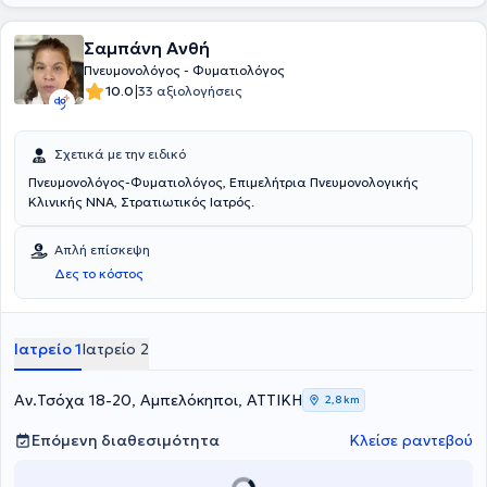
Γενικό Νοσοκομείο Ηρακλείου. Τέλος, έχει εργαστεί ως
επιστημονικός συνεργάτης στην Ογκολογική Μονάδα της Γ'
Πανεπιστημιακής Παθολογικής Κλινικής του Γενικού Νοσοκομείου
Σαμπάνη Ανθή
Νοσημάτων Θώρακος Αθηνών "Η Σωτηρία".
Πνευμονολόγος - Φυματιολόγος
|
10.0
33 αξιολογήσεις
Σχετικά με την ειδικό
Πνευμονολόγος-Φυματιολόγος, Επιμελήτρια Πνευμονολογικής
Κλινικής ΝΝΑ, Στρατιωτικός Ιατρός.
Απλή επίσκεψη
Δες το κόστος
Ιατρείο 1
Ιατρείο 2
Αν.Τσόχα 18-20, Αμπελόκηποι, ΑΤΤΙΚΗ
2,8 km
Επόμενη διαθεσιμότητα
Κλείσε ραντεβού