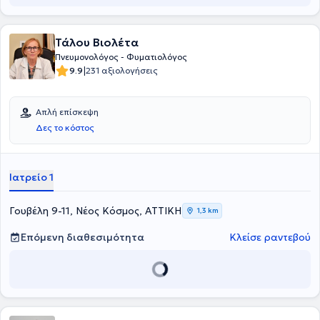
πληθώρα συνεδρίων στην Ελλάδα και στο εξωτερικό, ενώ είναι
υπεύθυνος διεξαγωγής επιστημονικών ερευνητικών πρωτοκόλλων.
Τέλος, αριθμεί αρκετές δημοσιεύσεις σε ελληνικά ιατρικά
Τάλου Βιολέτα
περιοδικά και σε αναγνωρισμένα ιατρικά περιοδικά του
εξωτερικού, ενώ έχει βραβευθεί τρεις φορές για την καλύτερη
Πνευμονολόγος - Φυματιολόγος
εργασία από την Ελληνική Πνευμονολογική Εταιρεία.
|
9.9
231 αξιολογήσεις
Απλή επίσκεψη
Δες το κόστος
Ιατρείο 1
Γουβέλη 9-11, Νέος Κόσμος, ΑΤΤΙΚΗ
1,3 km
Επόμενη διαθεσιμότητα
Κλείσε ραντεβού