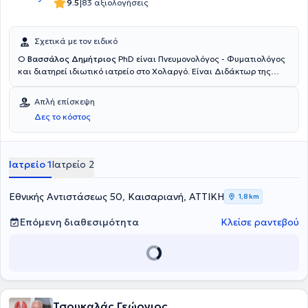
|
9.5
83 αξιολογήσεις
Σχετικά με τον ειδικό
Ο
Βασσάλος Δημήτριος
PhD είναι Πνευμονολόγος - Φυματιολόγος
και διατηρεί ιδιωτικό ιατρείο στο Χολαργό. Είναι Διδάκτωρ της
Ιατρικής σχολής του Εθνικού και Καποδιστριακού Πανεπιστημίου
Αθηνών. Ο ιατρός έχει συνεργασία με το Νοσοκομείο Metropolitan
Απλή επίσκεψη
General και με το Νοσοκομείο Ερρίκος Ντυνάν και είναι μέλος του
Δες το κόστος
Ιατρικού Συλλόγου Αθηνών. Στο ιατρείο του προσφέρει πληθώρα
υπηρεσιών, εξατομικευμένες και σχεδιασμένες με βάση τις ανάγκες
κάθε ασθενούς.
Ιατρείο 1
Ιατρείο 2
Εθνικής Αντιστάσεως 50, Καισαριανή, ΑΤΤΙΚΗ
1,8 km
Επόμενη διαθεσιμότητα
Κλείσε ραντεβού
Τσουκαλάς Γεώργιος