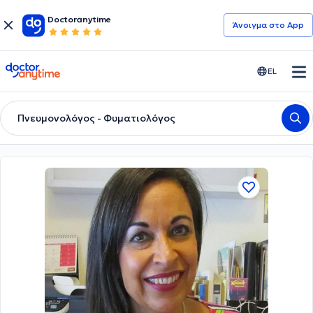
Doctoranytime
Άνοιγμα στο App
doctoranytime
EL
Πνευμονολόγος - Φυματιολόγος