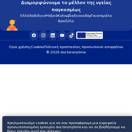
Διαμορφώνουμε το μέλλον της υγείας
παγκοσμίως
Ελλάδα
Βέλγιο
Μεξικό
Κολομβία
Εκουαδόρ
Γουατεμάλα
Βραζιλία
Οροι χρήσης
Cookies
Πολιτική προστασίας προσωπικού απορρήτου
© 2026 doctoranytime
Χρησιμοποιούμε cookies για να σου προσφέρουμε μια κορυφαία
προσωποποιημένη εμπειρία doctoranytime και να σε βοηθήσουμε να
βρεις εύκολα αυτό που ψάχνεις.