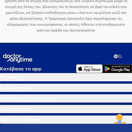
χρήστη από τη στιγμή που αντιμετωπίζει ένα ιατρικό σύμπτωμα μέχρι τη
στιγμή της λύσης του, δίνοντας του τη δυνατότητα να βρεί τον ειδικό που
χρειάζεται, να ζητήσει καθοδήγηση μέσω chat και να μιλήσει μαζί του
μέσω βιντεοκλήσης. Η Τραμπαρη Χρυσουλα έχει συμπληρώσει τις
πληροφορίες που αναγράφονται, οι οποίες τίθενται υπό επεξεργασία
από την ομάδα του doctoranytime.
EL
Κατέβασε το app
Περιοχές
Ειδικότητες
Παθήσεις/Υπηρεσίες
Αναζητήσεις
doctoranytime