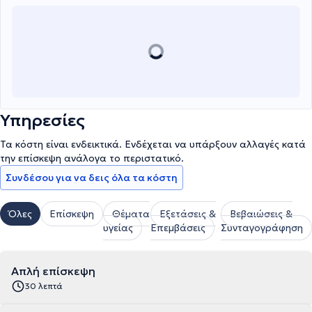
επιστήμης της, λαμβάνοντας μέρος στα σημαντικότερα συνέδρια
και παρακολουθώντας πολυάριθμα μετεκπαιδευτικά σεμινάρια,
ενώ αρθρογραφεί σε ιατρικές στήλες του τύπου και σε ιατρικές
ιστοσελίδες. Τέλος, είναι μέλος του Ιατρικού Συλλόγου Αθηνών,
της Ελληνικής Πνευμονολογικής Εταιρείας, της Ευρωπαϊκής
Πνευμονολογικής Εταιρείας και της Ένωσης Πνευμονολόγων
Ελλάδος.
Υπηρεσίες
Τα κόστη είναι ενδεικτικά. Ενδέχεται να υπάρξουν αλλαγές κατά
την επίσκεψη ανάλογα το περιστατικό.
Συνδέσου για να δεις όλα τα κόστη
Όλες
Επίσκεψη
Θέματα
Εξετάσεις &
Βεβαιώσεις &
υγείας
Επεμβάσεις
Συνταγογράφηση
Απλή επίσκεψη
30 λεπτά