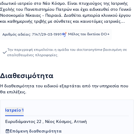
ιδιωτικό ιατρείο στο Νέο Κόσμο. Είναι πτυχιούχος της Ιατρικής
Σχολής του Πανεπιστημίου Πατρών και έχει ειδικευθεί στο Γενικό
Νοσοκομείο Νίκαιας - Πειραιά. Διαθέτει εμπειρία κλινικού έργου
και καθημερινής τριβής με σύνθετες και καινοτόμες ιατρικές
πράξεις, άνω των 20 ετών. Έχει διατελέσει Επιστημονικός
συνεργάτης σε δημόσιους και ιδιωτικούς φορείς υγείας, Ιατρός
Μέλος του δικτύου DO+
Αριθμός αδείας: 7147/29-03-1991
Εργασίας σε πολυεθνικές, μεσαίες επιχειρήσεις και οργανισμούς,
καθώς και επί σειρά ετών ελεγκτής Ιατρός του ταμείου εμπόρων,
Την περιγραφή επιμελείται η ομάδα του doctoranytime βασισμένη σε
του ΟΑΕΕ και του ΕΟΠΥΥ και Πρόεδρος Πρωτοβάθμιας
επαληθευμένες πληροφορίες.
Υγειονομικής Επιτροπής του ΟΑΕΕ. Επιπροσθέτως, έχει υπάρξει
υπεύθυνη Ιατρός των παιδικών κατασκηνώσεων και εθελοντής
Ιατρός των Δημοτικών Ιατρείων του Δήμου Αθηναίων.
Διαθεσιμότητα
Ταυτόχρονα με την καθημερινή κλινική εξάσκηση της ιατρικής,
συμμετέχει σε πλήθος ερευνητικών προγραμμάτων και το έργο
Η διαθεσιμότητα του ειδικού εξαρτάται από την υπηρεσία που
της έχει δημοσιευθεί σε ξένα επιστημονικά περιοδικά και
θα επιλέξεις.
παρουσιαστεί σε πανευρωπαϊκά συνέδρια. Είναι μέλος της
συγγραφικής ομάδας του επιστημονικού βιβλίου "Νεοπλάσματα
Πνεύμονος" και λαμβάνει συνεχώς μέρος σε ιατρικά ερευνητικά
Ιατρείο 1
πρωτόκολλα. Κατείχε θέση καθηγήτριας στο Τμήμα Νοσηλευτικής
και Αισθητικής στα ΤΕΕ Αθηνών και Πειραιά, και διδάσκουσας
Ευρυδάμαντος 22 , Νέος Κόσμος, Αττική
στη Σχολή Νοσηλευτικής του Γενικού Κρατικού Νοσοκομείου
Νίκαιας. Ενημερώνεται διαρκώς σχετικά με τα τελευταία νέα της
Επόμενη διαθεσιμότητα