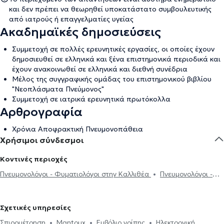
και δεν πρέπει να θεωρηθεί υποκατάστατο συμβουλευτικής
από ιατρούς ή επαγγελματίες υγείας
Ακαδημαϊκές δημοσιεύσεις
Συμμετοχή σε πολλές ερευνητικές εργασίες, οι οποίες έχουν
δημοσιευθεί σε ελληνικά και ξένα επιστημονικά περιοδικά και
έχουν ανακοινωθεί σε ελληνικά και διεθνή συνέδρια
Μέλος της συγγραφικής ομάδας του επιστημονικού βιβλίου
"Νεοπλάσματα Πνεύμονος"
Συμμετοχή σε ιατρικά ερευνητικά πρωτόκολλα
Αρθρογραφία
Χρόνια Αποφρακτική Πνευμονοπάθεια
Χρήσιμοι σύνδεσμοι
Κοντινές περιοχές
Πνευμονολόγοι - Φυματιολόγοι στην Καλλιθέα
Πνευμονολόγοι -
Φυματιολόγοι στη Νέα Σμύρνη
Πνευμονολόγοι - Φυματιολόγοι
στην Αθήνα
Πνευμονολόγοι - Φυματιολόγοι στα Πετράλωνα
Σχετικές υπηρεσίες
Πνευμονολόγοι - Φυματιολόγοι στον Άγιο Δημήτριο
Πνευμονολόγοι
Σπιρομέτρηση
Mantoux
Εμβόλιο γρίπης
Ηλεκτρονική