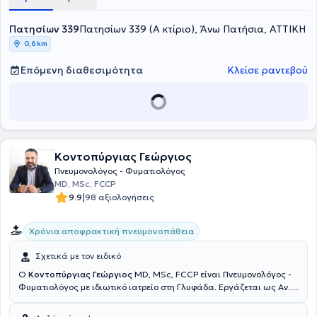
Κλινική του Γενικού Νοσοκομείου Νοσημάτων Θώρακος "Η
Σωτηρία". Από το 2008 έως και το 2015 διετέλεσε Επιμελητής Α’ του
Πατησίων 339
Α' Πνευμονολογικού Τμήματος στο "Ερρίκος Ντυνάν" Hospital Center
Πατησίων 339 (Α κτίριο), Άνω Πατήσια, ΑΤΤΙΚΗ
και το 2016 διετέλεσε Αναπληρωτής Διευθυντής στο ίδιο Τμήμα του
0,6 km
Νοσοκομείου. Διαθέτει πολυετή κλινική εμπειρία και αριθμεί στο
ενεργητικό του δημοσιεύσεις σε ελληνικά και διεθνή ιατρικά
Επόμενη διαθεσιμότητα
Κλείσε ραντεβού
περιοδικά.
Κοντοπύργιας Γεώργιος
Πνευμονολόγος - Φυματιολόγος
MD, MSc, FCCP
|
9.9
98 αξιολογήσεις
Χρόνια αποφρακτική πνευμονοπάθεια
Σχετικά με τον ειδικό
Ο
Κοντοπύργιας Γεώργιος
MD, MSc, FCCP είναι Πνευμονολόγος -
Φυματιολόγος με ιδιωτικό ιατρείο στη Γλυφάδα. Εργάζεται ως Αν.
Διευθυντής στο Metropolitan Hospital. Είναι πτυχιούχος της
Ιατρικής Σχολής του Πανεπιστημίου Κρήτης και ειδικεύτηκε στην