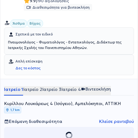
|
9.9
190 αξιολογήσεις
Διαθεσιμότητα για βιντεοκλήση
Άσθμα
Βήχας
Σχετικά με τον ειδικό
Πνευμονολόγος - Φυματιολόγος - Εντατικολόγος, Διδάκτωρ της
Ιατρικής Σχολής του Πανεπιστημίου Αθηνών.
Απλή επίσκεψη
Δες το κόστος
Βιντεοκλήση
Ιατρείο 1
Ιατρείο 2
Ιατρείο 3
Ιατρείο 4
Κυρίλλου Λουκάρεως 4 (Ισόγειο), Αμπελόκηποι, ΑΤΤΙΚΗ
1,7 km
Επόμενη διαθεσιμότητα
Κλείσε ραντεβού