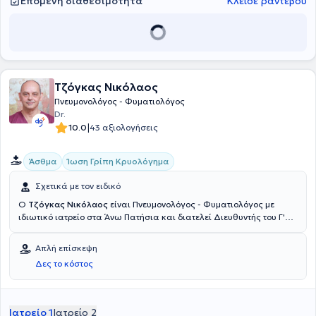
Επόμενη διαθεσιμότητα
Κλείσε ραντεβού
Τζόγκας Νικόλαος
Πνευμονολόγος - Φυματιολόγος
Dr.
|
10.0
43 αξιολογήσεις
Άσθμα
Ίωση Γρίπη Κρυολόγημα
Σχετικά με τον ειδικό
Ο
Τζόγκας Νικόλαος
είναι Πνευμονολόγος - Φυματιολόγος με
ιδιωτικό ιατρείο στα Άνω Πατήσια και διατελεί Διευθυντής του Γ'
Πνευμονολογικού Τμήματος στο "Ερρίκος Ντυνάν" Hospital Center.
Πραγματοποίησε τις σπουδές του στην Ιατρική Σχολή του
Απλή επίσκεψη
Πανεπιστημίου του Κιέβου και μετεκπαιδεύτηκε στην αποκατάσταση
Δες το κόστος
ασθενών με χρόνια αναπνευστικά προβλήματα στο Γενικό
Νοσοκομείο Νοσημάτων Θώρακος Αθηνών "Η Σωτηρία".
Ειδικεύθηκε στην Πνευμονολογική Κλινική του 401 Γενικού
Στρατιωτικού Νοσοκομείου Αθηνών και στην 8η Πνευμονολογική
Ιατρείο 1
Ιατρείο 2