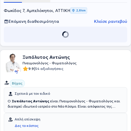
με χρήση EBUS. Τέλος, είναι συνεργάτης της Α' Πνευμονολογικής
Κλινικής του Metropolitan General.
Φωκίδος 7, Αμπελόκηποι, ΑΤΤΙΚΗ
2,8 km
Επόμενη διαθεσιμότητα
Κλείσε ραντεβού
Ξυπόλυτος Αντώνης
Πνευμονολόγος - Φυματιολόγος
|
9.9
54 αξιολογήσεις
Βήχας
Σχετικά με τον ειδικό
Ο
Ξυπόλυτος Αντώνης
είναι Πνευμονολόγος - Φυματιολόγος και
διατηρεί ιδιωτικό ιατρείο στο Νέο Κόσμο. Είναι απόφοιτος της
Ιατρικής Σχολής του Πανεπιστημίου Πατρών, ενώ ειδικεύτηκε στην
Πνευμονολογία στην Ά Πνευμονολογική Κλινική του Γενικού
Απλή επίσκεψη
Νοσοκομείου Νοσημάτων Θώρακος "Η Σωτηρία",
Δες το κόστος
συμπεριλαμβανομένης της κυκλικής άσκησης στις Ά Παθολογική