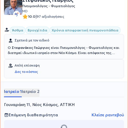
Στεφανάκος Γεώργιος
Πνευμονολόγος - Φυματιολόγος
MD
|
10.0
97 αξιολογήσεις
Άσθμα
Βρογχίτιδα
Χρόνια αποφρακτική πνευμονοπάθεια
Σχετικά με τον ειδικό
Ο
Στεφανάκος Γεώργιος
είναι Πνευμονολόγος - Φυματιολόγος και
διατηρεί ιδιωτικό ιατρείο στον Νέο Κόσμο. Είναι απόφοιτος της
Ιατρικής Σχολής από το Εθνικό & Καποδιστριακό Πανεπιστήμιο
Αθηνών με ειδίκευση στην Πνευμονολογία όπου την απέκτησε στο
Απλή επίσκεψη
Σισμανόγλειο Νοσοκομείο. Επίσης, εργάζεται ως Συντονιστής στο
Δες το κόστος
Κέντρο Επιχειρήσεων Περιφέρειας Αττικής και Ιατρικού Συλλόγου
Αθηνών για τον κορονοϊό. Τέλος, στο ιατρείο του αναλαμβάνει
περιστατικά που άπτονται σε όλο το φάσμα της πνευμονολογίας -
φυματιολογίας, ενώ αξίζει να σημειωθεί ότι εξειδικεύεται στο
Ιατρείο 1
Ιατρείο 2
άσθμα, στη ΧΑΠ (χρόνια αποφρακτική πνευμονοπάθεια) και στις
λοιμώξεις αναπνευστικού.
Γουναράκη 11, Νέος Κόσμος, ΑΤΤΙΚΗ
Επόμενη διαθεσιμότητα
Κλείσε ραντεβού