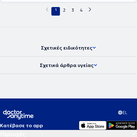
πλήθος επιστημονικών δημοσιεύσεων σε διεθνή και Ελληνικά
ιατρικά περιοδικά, ενώ έχει συμμετάσχει στη συγγραφή πολλών
1
2
3
4
κεφαλαίων σε ελληνικά και διεθνή βιβλία και έχει διατελέσει
πρόεδρος, συντονιστής ή προσκεκλημένος ομιλητής σε πλήθος
διεθνών και ελληνικών ιατρικών συνεδρίων.
Σχετικές ειδικότητες
Σχετικά άρθρα υγείας
EL
Κατέβασε το app
Περιοχές