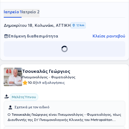
Ιατρείο 1
Ιατρείο 2
Δημοκρίτου 18, Κολωνάκι, ΑΤΤΙΚΗ
1,1 km
Επόμενη διαθεσιμότητα
Κλείσε ραντεβού
Τσουκαλάς Γεώργιος
Πνευμονολόγος - Φυματιολόγος
|
10.0
49 αξιολογήσεις
Μελέτη Ύπνου
Σχετικά με τον ειδικό
Ο
Τσουκαλάς Γεώργιος
είναι Πνευμονολόγος - Φυματιολόγος, τέως
Διευθυντής της Στ' Πνευμονολογικής Κλινικής του Metropolitan
General και διατηρεί ιδιωτικό ιατρείο στο Κολωνάκι. Είναι