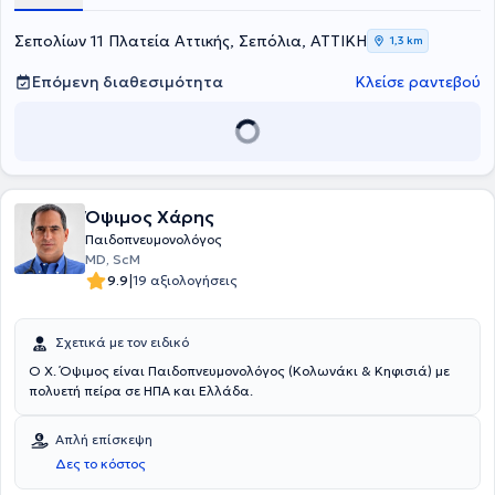
του, ξεκίνησε την ειδικότητα του στην Πνευμονολογία -
Φυματιολογία στην Πνευμονολογική κλινική του ΓΝΑ "Αμαλία
Σεπολίων 11 Πλατεία Αττικής, Σεπόλια, ΑΤΤΙΚΗ
1,3 km
Φλέμινγκ". Τέλος, διαθέτει πολυετή εμπειρία και κατάρτιση στην
Πνευμονολογία - Φυματιολογία, με εξειδίκευση στην ΧΑΠ - χρόνια
Επόμενη διαθεσιμότητα
Κλείσε ραντεβού
αποφρακτική πνευμονοπάθεια, στις λοιμώξεις αναπνευστικού και
στη διερεύνηση βήχα - δύσπνοιας, και έχει πληθώρα επιστημονικών
εργασιών.
Όψιμος Χάρης
Παιδοπνευμονολόγος
ΜD, ScM
|
9.9
19 αξιολογήσεις
Σχετικά με τον ειδικό
Ο Χ. Όψιμος είναι Παιδοπνευμονολόγος (Κολωνάκι & Κηφισιά) με
πολυετή πείρα σε ΗΠΑ και Ελλάδα.
Απλή επίσκεψη
Δες το κόστος