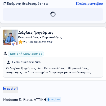
Επόμενη διαθεσιμότητα
Κλείσε ραντεβού
Δάγλας Γρηγόριος
Πνευμονολόγος - Φυματιολόγος
|
9.8
138 αξιολογήσεις
Διακοπή Καπνίσματος
Σχετικά με τον ειδικό
Ο
Δάγλας Γρηγόριος
είναι Πνευμονολόγος – Φυματιολόγος,
πτυχιούχος του Πανεπιστημίου Πατρών με μετεκπαίδευση στις
Διαταραχές Ύπνου και στην Υπνική Άπνοια.Ο ιατρός διαθέτει
ιδιαίτερη εμπειρία στις θωρακοκεντήσεις, βρογχοσκοπήσεις και
στη διακοπή καπνίσματος μετά την πολυετή συνεργασία του με το
Ιατρείο 1
Γενικό Νοσοκομείο Θώρακος Σωτηρία. Είναι εκπαιδευμένος
Βιοϊατρικού βελονισμού με 300 ώρες θεωρητική και πρακτική
εκπαίδευση από το Διεθνές Κέντρο Βελονισμού. Στα ιδιωτικά
Μούσκου 3, Ιλίσια, ΑΤΤΙΚΗ
20,6 km
ιατρεία που διατηρεί στα Ιλίσια και στο Γαλάτσι Αττικής παρέχει