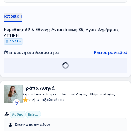
αναπνοής στον ύπνο : εργαστηριακή και κλινική ιατρική του ύπνου"
στο Εθνικό και Καποδιστριακό Πανεπιστήμιο Αθηνών, λαμβάνοντας
τίτλο ε
ξειδίκευσης στην Ιατρική Ύπνου. Είναι μέλος της Ελληνικής
Ιατρείο 1
Πνευμονολογικής Εταιρίας, της Ένωσης Πνευμονολόγων Ελλάδας,
της Ελληνικής Εταιρίας Υπνολογίας και της ERS (European
Κυμοθόης 69 & Εθνικής Αντιστάσεως 85, Άγιος Δημήτριος,
Respiratory Society).
ΑΤΤΙΚΗ
20,4 km
Επόμενη διαθεσιμότητα
Κλείσε ραντεβού
Πράπα Αθηνά
Στρατιωτικός Ιατρός - Πνευμονολόγος - Φυματιολόγος
|
9.9
101 αξιολογήσεις
Άσθμα
Βήχας
Σχετικά με την ειδικό