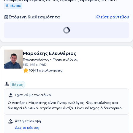
16,7 km
Επόμενη διαθεσιμότητα
Κλείσε ραντεβού
Μαρκάτης Ελευθέριος
Πνευμονολόγος - Φυματιολόγος
MD, MSc, PhD
|
10
41 αξιολογήσεις
Βήχας
Σχετικά με τον ειδικό
Ο Λευτέρης Μαρκάτης είναι Πνευμονολόγος- Φυματιολόγος και
διατηρεί ιδιωτικό ιατρείο στην Κάντζα. Είναι κάτοχος διδακτορικού
τίτλου από την Ιατρική σχολή του Πανεπιστημίου Θεσσαλίας και
Μεταπτυχιακού τίτλου στην Ογκολογία Θώρακα από την Ιατρική
Απλή επίσκεψη
Σχολή Αθηνών. Έχει πολυετή κλινική εμπειρία αφού διετέλεσε
Δες το κόστος
Επιμελητής για σειρά ετών στο Γενικό Νοσοκομείο Κέρκυρας.