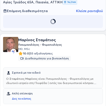
Σταυρός", ενώ έχει εργαστεί και στο Ιατρείο Διακοπής
Αγίας Τριάδος 65Α, Παιανία, ΑΤΤΙΚΗ
14,2 km
Καπνίσματος του Ευγενίδειου Θεραπευτήριου. Ακόμα, έχει
δημοσιεύσει πολλές έρευνες σε συνέδρια και περιοδικά της
Επόμενη διαθεσιμότητα
Κλείσε ραντεβού
Ελλάδας και του εξωτερικού. Στο ιδιωτικό του ιατρείο, παρέχονται
πλήθος υπηρεσιών, όπως λειτουργικός έλεγχος αναπνοής
(σπιρομέτρηση) κτλ
Μαρίνος Σταμάτιος
Πνευμονολόγος - Φυματιολόγος
MD, MSc
|
10.0
55 αξιολογήσεις
Διαθεσιμότητα για βιντεοκλήση
Σχετικά με τον ειδικό
Ο
Σταμάτιος Μαρίνος
είναι Πνευμονολόγος - Φυματιολόγος με
ιδιωτικό ιατρείο στη Γλυφάδα ( εντός του διαγνωστικού κέντρου
BIOCARE). Είναι απόφοιτος της Ιατρικής Σχολής και έχει
ολοκληρώσει ολοκληρώσει μεταπτυχιακές σπουδές στο Εθνικό και
Απλή επίσκεψη
Καποδιστριακό Πανεπιστήμιο Αθηνών, με γνωστικό αντικείμενο την
Δες το κόστος
Ογκολογία του θώρακα. Μετά την αποφοίτησή του και την
εκπλήρωση της υποχρεωτικής υπηρεσίας υπαίθρου, ειδικεύτηκε