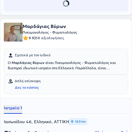
ασθενών του.
Μαρδάγιας Βύρων
Πνευμονολόγος - Φυματιολόγος
|
9.9
68 αξιολογήσεις
Σχετικά με τον ειδικό
Ο
Μαρδάγιας Βύρων
είναι Πνευμονολόγος - Φυματιολόγος και
διατηρεί ιδιωτικό ιατρείο στο Ελληνικό. Παράλληλα, είναι
Πνευμονολόγος - Φυματιολόγος στο Mediterraneo Hospital. Κατά το
παρελθόν, έχει εργαστεί στο Νοσοκομείο Νοσημάτων Θώρακος
Απλή επίσκεψη
Αθηνών "Σωτηρία". Στο ιδιωτικό του ιατρείο προσφέρει πλήθος
Δες το κόστος
υπηρεσιών, εξατομικευμένες για τις ανάγκες εκάστοτε ασθενούς.
Ιατρείο 1
Ιασωνίδου 46, Ελληνικό, ΑΤΤΙΚΗ
16,3 km