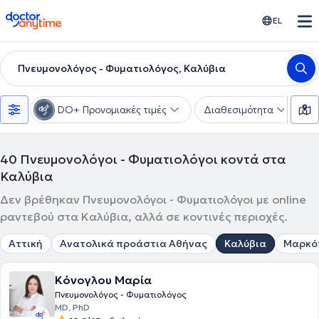
doctoranytime
EL
Πνευμονολόγος - Φυματιολόγος, Καλύβια
DO+ Προνομιακές τιμές
Διαθεσιμότητα
Υ
40
Πνευμονολόγοι - Φυματιολόγοι κοντά στα
Καλύβια
Δεν βρέθηκαν Πνευμονολόγοι - Φυματιολόγοι με online
ραντεβού στα Καλύβια, αλλά σε κοντινές περιοχές.
Αττική
Ανατολικά προάστια Αθήνας
Καλύβια
Μαρκό
Κόνογλου Μαρία
Πνευμονολόγος - Φυματιολόγος
MD, PhD