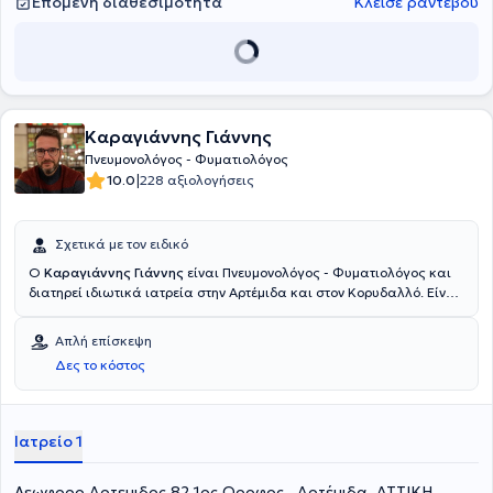
Επόμενη διαθεσιμότητα
Κλείσε ραντεβού
Καραγιάννης Γιάννης
Πνευμονολόγος - Φυματιολόγος
|
10.0
228 αξιολογήσεις
Σχετικά με τον ειδικό
Ο
Καραγιάννης Γιάννης
είναι Πνευμονολόγος - Φυματιολόγος και
διατηρεί ιδιωτικά ιατρεία στην Αρτέμιδα και στον Κορυδαλλό. Είναι
απόφοιτος της Ιατρικής Σχολής του Πανεπιστημίου Θεσσαλίας και
ειδικεύθηκε στην Πνευμονολογία στο Γενικό Νοσοκομείο Νοσημάτων
Απλή επίσκεψη
Θώρακος "Η Σωτηρία". Τέλος, ο γιατρός εξειδικεύεται στο άσθμα,
Δες το κόστος
στη χρόνια αποφρακτική πνευμονοπάθεια (ΧΑΠ) και στο βήχα και
τη δύσπνοια.
Ιατρείο 1
Λεωφορο Αρτεμιδος 82 1ος Οροφος , Αρτέμιδα, ΑΤΤΙΚΗ