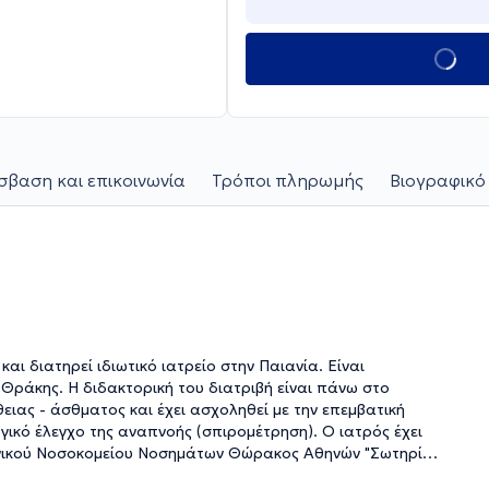
βαση και επικοινωνία
Τρόποι πληρωμής
Βιογραφικό
αι διατηρεί ιδιωτικό ιατρείο στην Παιανία. Είναι
 Θράκης. Η διδακτορική του διατριβή είναι πάνω στο
ας - άσθματος και έχει ασχοληθεί με την επεμβατική
γικό έλεγχο της αναπνοής (σπιρομέτρηση). Ο ιατρός έχει
 Γενικού Νοσοκομείου Νοσημάτων Θώρακος Αθηνών "Σωτηρία"
θηνών "Λευκός Σταυρός", ενώ έχει εργαστεί και στο Ιατρείο