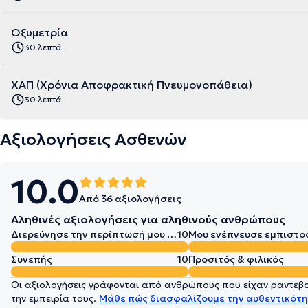
Οξυμετρία
30 λεπτά
ΧΑΠ (Χρόνια Αποφρακτική Πνευμονοπάθεια)
30 λεπτά
Αξιολογήσεις Ασθενών
10.0
Από 36 αξιολογήσεις
Αληθινές αξιολογήσεις για αληθινούς ανθρώπους
Διερεύνησε την περίπτωσή μου σε βάθος
10
Μου ενέπνευσε εμπιστο
Συνεπής
10
Προσιτός & φιλικός
Οι αξιολογήσεις γράφονται από ανθρώπους που είχαν ραντεβού
την εμπειρία τους.
Μάθε πώς διασφαλίζουμε την αυθεντικότη