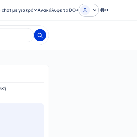
e chat με γιατρό
Ανακάλυψε το DO+
EL
ική