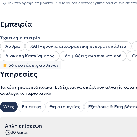
Διακοπής Καπνίσματος του Ευγενίδειου Θεραπευτήριου. Ακόμα, έχ
Την περιγραφή επιμελείται η ομάδα του doctoranytime βασισμένη σε επ
της Ελλάδας και του εξωτερικού. Στο ιδιωτικό του ιατρείο, παρέ
αναπνοής (σπιρομέτρηση) κτλ
Εμπειρία
Σχετική εμπειρία
Άσθμα
ΧΑΠ - χρόνια αποφρακτική πνευμονοπάθεια
Διακοπή Καπνίσματος
Λοιμώξεις αναπνευστικού
Co
36 συστάσεις ασθενών
Υπηρεσίες
Τα κόστη είναι ενδεικτικά. Ενδέχεται να υπάρξουν αλλαγές κατά 
ανάλογα το περιστατικό.
Όλες
Επίσκεψη
Θέματα υγείας
Εξετάσεις & Επεμβάσει
Απλή επίσκεψη
30 λεπτά