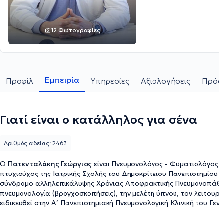
12 Φωτογραφίες
Εμπειρία
Προφίλ
Υπηρεσίες
Αξιολογήσεις
Πρόσ
Γιατί είναι ο κατάλληλος για σένα
Αριθμός αδείας: 2463
Ο
Πατενταλάκης Γεώργιος
είναι Πνευμονολόγος - Φυματιολόγος κ
πτυχιούχος της Ιατρικής Σχολής του Δημοκρίτειου Πανεπιστημίου
σύνδρομο αλληλεπικάλυψης Χρόνιας Αποφρακτικής Πνευμονοπάθει
πνευμονολογία (βρογχοσκοπήσεις), την μελέτη ύπνου, τον λειτουρ
ειδικευθεί στην Α’ Πανεπιστημιακή Πνευμονολογική Κλινική του
και έχει διατελέσει εφημερεύων ιατρός στο Θεραπευτικό Κέντρο Α