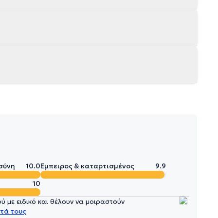
σύνη
10.0
Έμπειρος & καταρτισμένος
9.9
10
 με ειδικό και θέλουν να μοιραστούν
τά τους