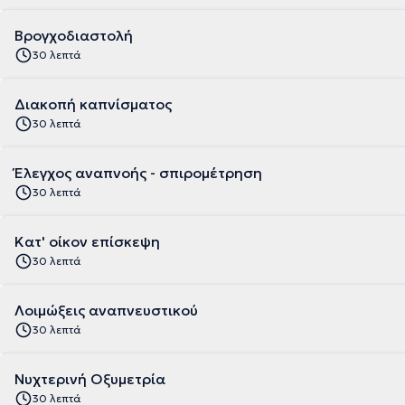
Βρογχοδιαστολή
30 λεπτά
Διακοπή καπνίσματος
30 λεπτά
Έλεγχος αναπνοής - σπιρομέτρηση
30 λεπτά
Κατ' οίκον επίσκεψη
30 λεπτά
Λοιμώξεις αναπνευστικού
30 λεπτά
Νυχτερινή Οξυμετρία
30 λεπτά