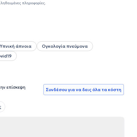
ει δημοσιεύσει πολλές έρευνες σε συνέδρια και περιοδικά
αληθευμένες πληροφορίες.
χονται πλήθος υπηρεσιών, όπως λειτουργικός έλεγχος
Υπνική άπνοια
Ογκολογία πνεύμονα
vid19
την επίσκεψη
Συνδέσου για να δεις όλα τα κόστη
ς