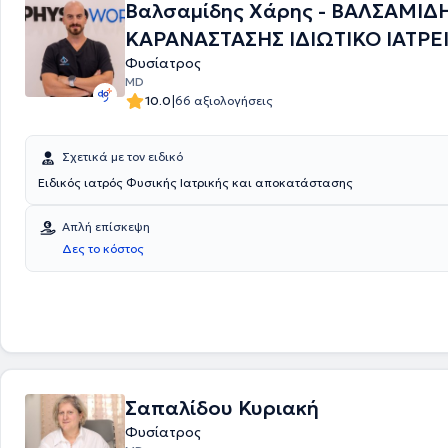
Βαλσαμίδης Χάρης - ΒΑΛΣΑΜΙΔ
Προστασίας Σπαστικών "Πόρτα Ανοιχτή" και ως Επιστημονικός Διευθυ
ΚΑΡΑΝΑΣΤΑΣΗΣ ΙΔΙΩΤΙΚΟ ΙΑΤΡΕΙ
Επιστημονικού Φυσικοθεραπευτηρίου Physicare. Τέλος, ο γιατρός είναι συγγραφέας
πολλών επιστημονικών εργασιών και άρθρων και σύνεδρος πολλών ε
Φυσίατρος
συνεδρίων, καθώς και μέλος πολλών ελληνικών και διεθνών επιστημ
MD
συλλόγων και εταιρειών.
|
10.0
66 αξιολογήσεις
Σχετικά με τον ειδικό
Ειδικός ιατρός Φυσικής Ιατρικής και αποκατάστασης
Απλή επίσκεψη
Δες το κόστος
Σαπαλίδου Κυριακή
Φυσίατρος