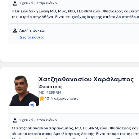
Σχετικά με την ειδικό
Η Dr Σολιδάκη Ελένη MD, MSc, PhD, FEBPRM είναι Φυσίατρος και διατη
της ιατρείο στην Αθήνα. Είναι πτυχιούχος Ιατρικής από το Αριστοτέλει
Θεσσαλονίκης και κάτοχος Μεταπτυχιακού Διπλώματος Ειδίκευσης α
Σχολή του Πανεπιστημίου Κρήτης όπου και εκπόνησε στη συνέχεια τη 
Απλή επίσκεψη
Διατριβή. Κατέχει πιστοποίηση στον Ιατρικό Βελονισμό ενώ έχει ολο
Δες το κόστος
μετεκπαιδεύσεων. Εχει διατελέσει Αθλητίατρος στα τμήατα Υποδομών
Παναθηναϊκός, ενώ διετέλεσε Ιατρός στο Ασκληπιείο Βούλας, στο Ναυ
Νοσοκομείο Αθηνών και στο Νοσοκομείο Παίδων Π & Α Κυριακού. Επι 
διατελεί Επιστημονικά Υπεύθυνη στο Νευροφυσιολογικό της ΒΙΟΙΑΤΡΙΚ
Χατζηαθανασίου Χαράλαμπος
Φυσίατρος
MD, FEBPRM
|
10
4 αξιολογήσεις
Σχετικά με τον ειδικό
Ο
Χατζηαθανασίου Χαράλαμπος
, MD, FEBPRM, είναι
Φυσίατρος
και
ιδιωτικό ιατρείο στους Αμπελόκηπους Αττικής. Είναι απόφοιτος της Ια