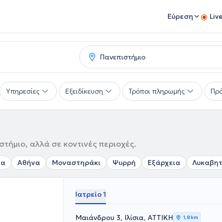
Εύρεση
Liv
Υπηρεσίες
Εξειδίκευση
Τρόποι πληρωμής
Πρό
τήμιο, αλλά σε κοντινές περιοχές.
ια
Αθήνα
Μοναστηράκι
Ψυρρή
Εξάρχεια
Λυκαβη
Ιατρείο 1
Μαιάνδρου 3, Ιλίσια, ΑΤΤΙΚΗ
1,8 km