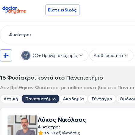
doctoranytime
Είστε ειδικός;
DO+ Προνομιακές τιμές
Διαθεσιμότητα
16
Φυσίατροι κοντά στο Πανεπιστήμιο
Δεν βρέθηκαν Φυσίατροι με online ραντεβού στο Πανεπισ
Αττική
Πανεπιστήμιο
Ακαδημία
Σύνταγμα
Ομόνο
Λύκος Νικόλαος
Φυσίατρος
|
9.9
59 αξιολογήσεις